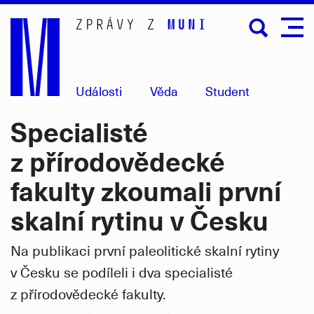
Přejít
na
hlavní
obsah
Události
Věda
Student
Specialisté
z přírodovědecké
fakulty zkoumali první
skalní rytinu v Česku
Na publikaci první paleolitické skalní rytiny
v Česku se podíleli i dva specialisté
z přírodovědecké fakulty.