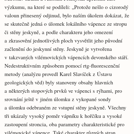
výzkumu, na které se podíleli: „Protože nešlo o cizorodý
valoun přinesený odjinud, bylo naším úkolem dokázat, že
se skutečně jedná o úlomek lokálního vápence ze stropu
či stěny jeskyně, a podle charakteru jeho omezení
a zkrasovění jednotlivých ploch vysvětlit jeho původní
začlenění do jeskynní stěny. Jeskyně je vytvořena
v takzvaných vilémovických vápencích devonského stáří.
Nedestruktivním způsobem pomocí rtg-fluorescenční
metody (analýzu provedl Karel Slavíček z Ústavu
geologických věd) byly stanoveny obsahy hlavních
a některých stopových prvků ve vápenci s rýhami, pro
srovnání ještě v jiném úlomku z vykopané sondy
a úlomku odebraném ze vstupní stěny jeskyně. Všechny
tři ukázaly vysoký poměr vápníku k hořčíku a vysoké
zastoupení stroncia, oba parametry charakteristické pro
vilémovické vápence. Také charakter různých stran