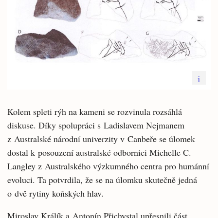
i
Kolem spleti rýh na kameni se rozvinula rozsáhlá
diskuse. Díky spolupráci s Ladislavem Nejmanem
z Australské národní univerzity v Canbeře se úlomek
dostal k posouzení australské odbornici Michelle C.
Langley z Australského výzkumného centra pro humánní
evoluci. Ta potvrdila, že se na úlomku skutečně jedná
o dvě rytiny koňských hlav.
Miroslav Králík a Antonín Přichystal upřesnili část