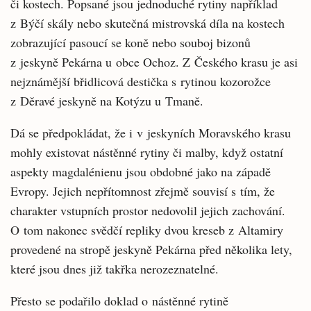
či kostech. Popsané jsou jednoduché rytiny například
z Býčí skály nebo skutečná mistrovská díla na kostech
zobrazující pasoucí se koně nebo souboj bizonů
z jeskyně Pekárna u obce Ochoz. Z Českého krasu je asi
nejznámější břidlicová destička s rytinou kozorožce
z Děravé jeskyně na Kotýzu u Tmaně.
Dá se předpokládat, že i v jeskyních Moravského krasu
mohly existovat nástěnné rytiny či malby, když ostatní
aspekty magdalénienu jsou obdobné jako na západě
Evropy. Jejich nepřítomnost zřejmě souvisí s tím, že
charakter vstupních prostor nedovolil jejich zachování.
O tom nakonec svědčí repliky dvou kreseb z Altamiry
provedené na stropě jeskyně Pekárna před několika lety,
které jsou dnes již takřka nerozeznatelné.
Přesto se podařilo doklad o nástěnné rytině