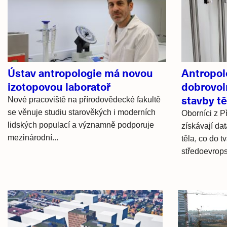
články
Ústav antropologie má novou
Antropol
izotopovou laboratoř
dobrovol
stavby t
Nové pracoviště na přírodovědecké fakultě
se věnuje studiu starověkých i moderních
Oborníci z P
lidských populací a významně podporuje
získávají da
mezinárodní...
těla, co do t
středoevrops
Hlavní
novinky