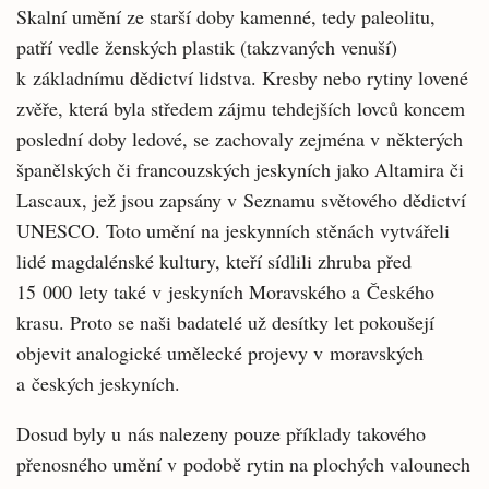
Skalní umění ze starší doby kamenné, tedy paleolitu,
patří vedle ženských plastik (takzvaných venuší)
k základnímu dědictví lidstva. Kresby nebo rytiny lovené
zvěře, která byla středem zájmu tehdejších lovců koncem
poslední doby ledové, se zachovaly zejména v některých
španělských či francouzských jeskyních jako Altamira či
Lascaux, jež jsou zapsány v Seznamu světového dědictví
UNESCO. Toto umění na jeskynních stěnách vytvářeli
lidé magdalénské kultury, kteří sídlili zhruba před
15 000 lety také v jeskyních Moravského a Českého
krasu. Proto se naši badatelé už desítky let pokoušejí
objevit analogické umělecké projevy v moravských
a českých jeskyních.
Dosud byly u nás nalezeny pouze příklady takového
přenosného umění v podobě rytin na plochých valounech