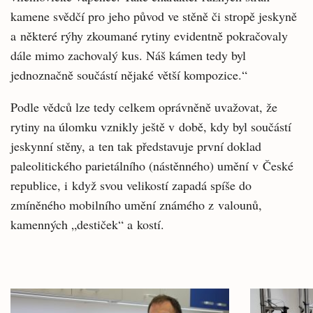
kamene svědčí pro jeho původ ve stěně či stropě jeskyně
a některé rýhy zkoumané rytiny evidentně pokračovaly
dále mimo zachovalý kus. Náš kámen tedy byl
jednoznačně součástí nějaké větší kompozice.“
Podle vědců lze tedy celkem oprávněně uvažovat, že
rytiny na úlomku vznikly ještě v době, kdy byl součástí
jeskynní stěny, a ten tak představuje první doklad
paleolitického parietálního (nástěnného) umění v České
republice, i když svou velikostí zapadá spíše do
zmíněného mobilního umění známého z valounů,
kamenných „destiček“ a kostí.
Související