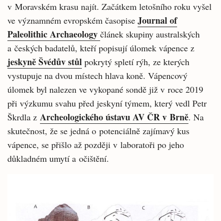
v Moravském krasu najít. Začátkem letošního roku vyšel
Journal of
ve významném evropském časopise
Paleolithic Archaeology
článek skupiny australských
a českých badatelů, kteří popisují úlomek vápence z
jeskyně Švédův stůl
pokrytý spletí rýh, ze kterých
vystupuje na dvou místech hlava koně. Vápencový
úlomek byl nalezen ve vykopané sondě již v roce 2019
při výzkumu svahu před jeskyní týmem, který vedl Petr
Archeologického ústavu AV ČR v Brně
Škrdla z
. Na
skutečnost, že se jedná o potenciálně zajímavý kus
vápence, se přišlo až později v laboratoři po jeho
důkladném umytí a očištění.