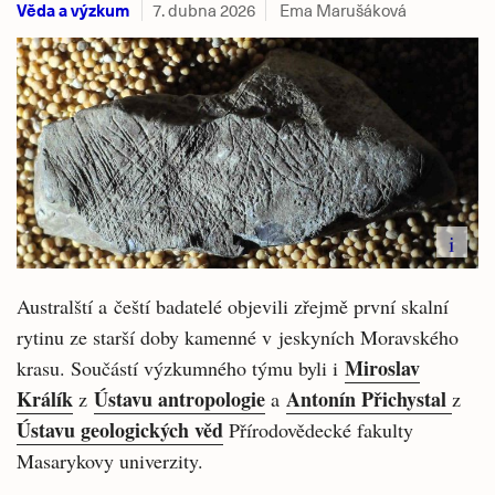
Věda a výzkum
7. dubna 2026
Ema Marušáková
i
Australští a čeští badatelé objevili zřejmě první skalní
rytinu ze starší doby kamenné v jeskyních Moravského
Miroslav
krasu. Součástí výzkumného týmu byli i
Králík
Ústavu antropologie
Antonín Přichystal
z
a
z
Ústavu geologických věd
Přírodovědecké fakulty
Masarykovy univerzity.