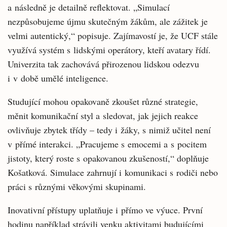
a následně je detailně reflektovat. „Simulací
nezpůsobujeme újmu skutečným žákům, ale zážitek je
velmi autentický,“ popisuje. Zajímavostí je, že UCF stále
využívá systém s lidskými operátory, kteří avatary řídí.
Univerzita tak zachovává přirozenou lidskou odezvu
i v době umělé inteligence.
Studující mohou opakovaně zkoušet různé strategie,
měnit komunikační styl a sledovat, jak jejich reakce
ovlivňuje zbytek třídy – tedy i žáky, s nimiž učitel není
v přímé interakci. „Pracujeme s emocemi a s pocitem
jistoty, který roste s opakovanou zkušeností,“ doplňuje
Košatková. Simulace zahrnují i komunikaci s rodiči nebo
práci s různými věkovými skupinami.
Inovativní přístupy uplatňuje i přímo ve výuce. První
hodinu například strávili venku aktivitami budujícími