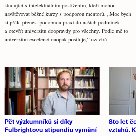
studující s intelektuálním postižením, kteří mohou
navštěvovat běžné kurzy s podporou mentorů. „Moc bych
si přála přenést podobnou praxi do našich podmínek
a otevřít univerzitu doopravdy pro všechny. Podle mě to
univerzitní excelenci naopak posiluje,“ uzavírá.
Související
články
Pět výzkumníků si díky
Sto let 
Fulbrightovu stipendiu vymění
vztahů. 