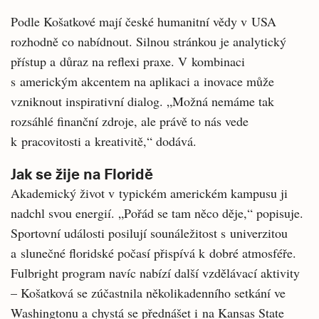
Podle Košatkové mají české humanitní vědy v USA
rozhodně co nabídnout. Silnou stránkou je analytický
přístup a důraz na reflexi praxe. V kombinaci
s americkým akcentem na aplikaci a inovace může
vzniknout inspirativní dialog. „Možná nemáme tak
rozsáhlé finanční zdroje, ale právě to nás vede
k pracovitosti a kreativitě,“ dodává.
Jak se žije na Floridě
Akademický život v typickém americkém kampusu ji
nadchl svou energií. „Pořád se tam něco děje,“ popisuje.
Sportovní události posilují sounáležitost s univerzitou
a slunečné floridské počasí přispívá k dobré atmosféře.
Fulbright program navíc nabízí další vzdělávací aktivity
– Košatková se zúčastnila několikadenního setkání ve
Washingtonu a chystá se přednášet i na Kansas State