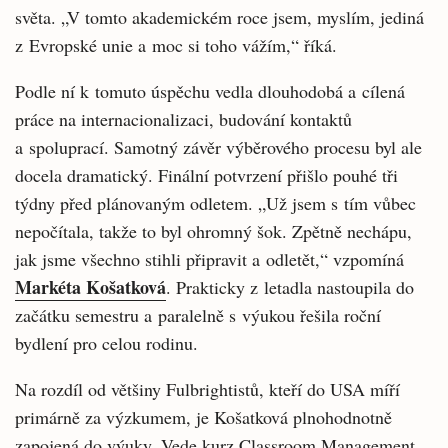
světa. „V tomto akademickém roce jsem, myslím, jediná
z Evropské unie a moc si toho vážím,“ říká.
Podle ní k tomuto úspěchu vedla dlouhodobá a cílená
práce na internacionalizaci, budování kontaktů
a spoluprací. Samotný závěr výběrového procesu byl ale
docela dramatický. Finální potvrzení přišlo pouhé tři
týdny před plánovaným odletem. „Už jsem s tím vůbec
nepočítala, takže to byl ohromný šok. Zpětně nechápu,
jak jsme všechno stihli připravit a odletět,“ vzpomíná
Markéta Košatková
. Prakticky z letadla nastoupila do
začátku semestru a paralelně s výukou řešila roční
bydlení pro celou rodinu.
Na rozdíl od většiny Fulbrightistů, kteří do USA míří
primárně za výzkumem, je Košatková plnohodnotně
zapojená do výuky. Vede kurz Classroom Management