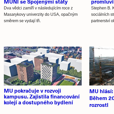
MUNI se Spojenými státy
promluvi
Dva vědci zamíří v následujícím roce z
Stephen B. K
Masarykovy univerzity do USA, opačným
sociálních s
směrem se vydají tři.
partnerství 
Hlavní
novinky
MU pokračuje v rozvoji
MU hlásí
kampusu. Zajistila financování
Během 20
kolejí a dostupného bydlení
rozrostl