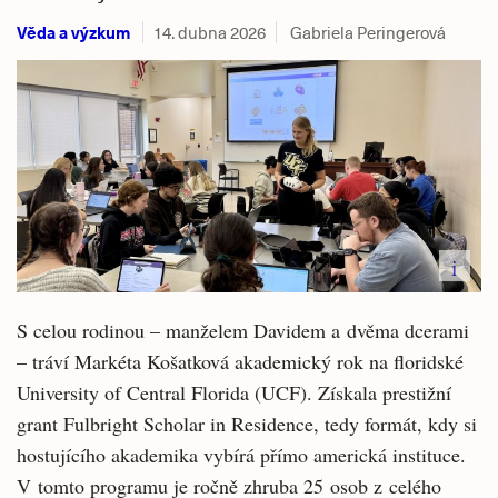
Věda a výzkum
14. dubna 2026
Gabriela Peringerová
i
S celou rodinou – manželem Davidem a dvěma dcerami
– tráví Markéta Košatková akademický rok na floridské
University of Central Florida (UCF). Získala prestižní
grant Fulbright Scholar in Residence, tedy formát, kdy si
hostujícího akademika vybírá přímo americká instituce.
V tomto programu je ročně zhruba 25 osob z celého