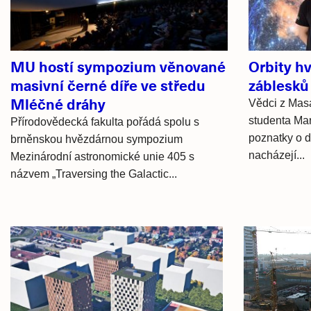
MU hostí sympozium věnované
Orbity hv
masivní černé díře ve středu
záblesků
Mléčné dráhy
Vědci z Mas
studenta Ma
Přírodovědecká fakulta pořádá spolu s
poznatky o d
brněnskou hvězdárnou sympozium
nacházejí...
Mezinárodní astronomické unie 405 s
názvem „Traversing the Galactic...
Hlavní
novinky