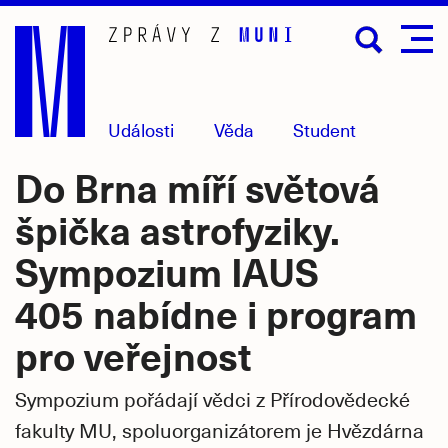
Přejít
na
hlavní
obsah
Události
Věda
Student
Do Brna míří světová
špička astrofyziky.
Sympozium IAUS
405 nabídne i program
pro veřejnost
Sympozium pořádají vědci z Přírodovědecké
fakulty MU, spoluorganizátorem je Hvězdárna