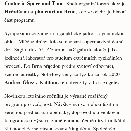
Center in Space and Time
. Spoluorganizátorem akce je
Hvězdárna a planetárium Brno
, kde se odehraje hlavní
část programu.
Sympozium se zaměří na galaktické jádro – dynamickou
oblast Mléčné dráhy, kde se nachází supermasivní černá
díra Sagittarius A*. Centrum naší galaxie slouží jako
jedinečná laboratoř pro studium extrémních fyzikálních
procesů. Do Brna přijedou přední světoví odborníci,
včetně laureátky Nobelovy ceny za fyziku za rok 2020
Andrey Ghez
z Kalifornské univerzity v Los Angeles.
Novinkou letošního ročníku je výrazně rozšířený
program pro veřejnost. Návštěvníci se mohou těšit na
veřejnou přednášku nobelistky, doprovodnou venkovní
fotografickou výstavu zaměřenou na černé díry i unikátní
3D model černé díry nazvaný Singulóna. Společným