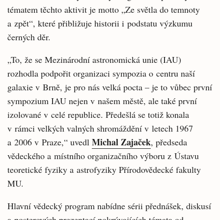
tématem těchto aktivit je motto „Ze světla do temnoty
a zpět“, které přibližuje historii i podstatu výzkumu
černých děr.
„To, že se Mezinárodní astronomická unie (IAU)
rozhodla podpořit organizaci sympozia o centru naší
galaxie v Brně, je pro nás velká pocta – je to vůbec první
sympozium IAU nejen v našem městě, ale také první
izolované v celé republice. Předešlá se totiž konala
v rámci velkých valných shromáždění v letech 1967
Michal Zajaček
a 2006 v Praze,“ uvedl
, předseda
vědeckého a místního organizačního výboru z Ústavu
teoretické fyziky a astrofyziky Přírodovědecké fakulty
MU.
Hlavní vědecký program nabídne sérii přednášek, diskusí
a posterových prezentací pokrývajících témata od