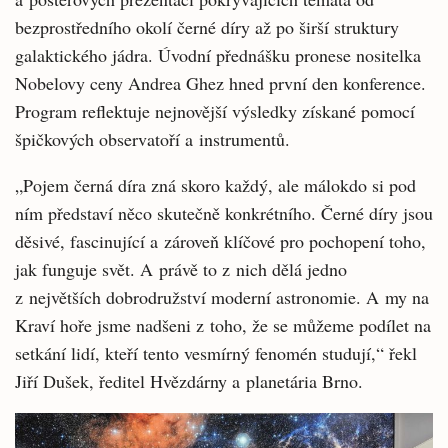
bezprostředního okolí černé díry až po širší struktury
galaktického jádra. Úvodní přednášku pronese nositelka
Nobelovy ceny Andrea Ghez hned první den konference.
Program reflektuje nejnovější výsledky získané pomocí
špičkových observatoří a instrumentů.
„Pojem černá díra zná skoro každý, ale málokdo si pod
ním představí něco skutečně konkrétního. Černé díry jsou
děsivé, fascinující a zároveň klíčové pro pochopení toho,
jak funguje svět. A právě to z nich dělá jedno
z největších dobrodružství moderní astronomie. A my na
Kraví hoře jsme nadšeni z toho, že se můžeme podílet na
setkání lidí, kteří tento vesmírný fenomén studují,“ řekl
Jiří Dušek, ředitel Hvězdárny a planetária Brno.