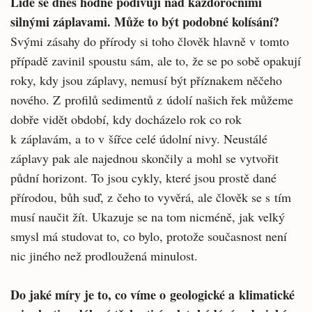
Lidé se dnes hodně podivují nad každoročními
silnými záplavami. Může to být podobné kolísání?
Svými zásahy do přírody si toho člověk hlavně v tomto
případě zavinil spoustu sám, ale to, že se po sobě opakují
roky, kdy jsou záplavy, nemusí být příznakem něčeho
nového. Z profilů sedimentů z údolí našich řek můžeme
dobře vidět období, kdy docházelo rok co rok
k záplavám, a to v šířce celé údolní nivy. Neustálé
záplavy pak ale najednou skončily a mohl se vytvořit
půdní horizont. To jsou cykly, které jsou prostě dané
přírodou, bůh suď, z čeho to vyvěrá, ale člověk se s tím
musí naučit žít. Ukazuje se na tom nicméně, jak velký
smysl má studovat to, co bylo, protože současnost není
nic jiného než prodloužená minulost.
Do jaké míry je to, co víme o geologické a klimatické