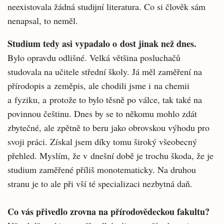
neexistovala žádná studijní literatura. Co si člověk sám
nenapsal, to neměl.
Studium tedy asi vypadalo o dost jinak než dnes.
Bylo opravdu odlišné. Velká většina posluchačů
studovala na učitele střední školy. Já měl zaměření na
přírodopis a zeměpis, ale chodili jsme i na chemii
a fyziku, a protože to bylo těsně po válce, tak také na
povinnou češtinu. Dnes by se to někomu mohlo zdát
zbytečné, ale zpětně to beru jako obrovskou výhodu pro
svoji práci. Získal jsem díky tomu široký všeobecný
přehled. Myslím, že v dnešní době je trochu škoda, že je
studium zaměřené příliš monotematicky. Na druhou
stranu je to ale při vší té specializaci nezbytná daň.
Co vás přivedlo zrovna na přírodovědeckou fakultu?