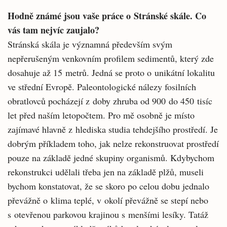
Hodně známé jsou vaše práce o Stránské skále. Co
vás tam nejvíc zaujalo?
Stránská skála je významná především svým
nepřerušeným venkovním profilem sedimentů, který zde
dosahuje až 15 metrů. Jedná se proto o unikátní lokalitu
ve střední Evropě. Paleontologické nálezy fosilních
obratlovců pocházejí z doby zhruba od 900 do 450 tisíc
let před naším letopočtem. Pro mě osobně je místo
zajímavé hlavně z hlediska studia tehdejšího prostředí. Je
dobrým příkladem toho, jak nelze rekonstruovat prostředí
pouze na základě jedné skupiny organismů. Kdybychom
rekonstrukci udělali třeba jen na základě plžů, museli
bychom konstatovat, že se skoro po celou dobu jednalo
převážně o klima teplé, v okolí převážně se stepí nebo
s otevřenou parkovou krajinou s menšími lesíky. Tatáž