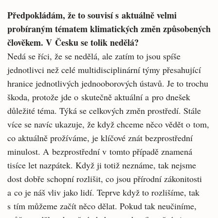
Předpokládám, že to souvisí s aktuálně velmi
probíraným tématem klimatických změn způsobených
člověkem. V Česku se tolik nedělá?
Nedá se říci, že se nedělá, ale zatím to jsou spíše
jednotlivci než celé multidisciplinární týmy přesahující
hranice jednotlivých jednooborových ústavů. Je to trochu
škoda, protože jde o skutečně aktuální a pro dnešek
důležité téma. Týká se celkových změn prostředí. Stále
více se navíc ukazuje, že když chceme něco vědět o tom,
co aktuálně prožíváme, je klíčové znát bezprostřední
minulost. A bezprostřední v tomto případě znamená
tisíce let nazpátek. Když ji totiž neznáme, tak nejsme
dost dobře schopní rozlišit, co jsou přírodní zákonitosti
a co je náš vliv jako lidí. Teprve když to rozlišíme, tak
s tím můžeme začít něco dělat. Pokud tak neučiníme,