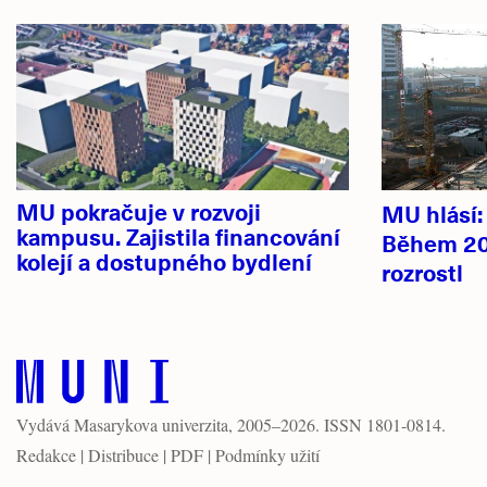
Hlavní
novinky
MU pokračuje v rozvoji
MU hlásí
kampusu. Zajistila financování
Během 20
kolejí a dostupného bydlení
rozrostl
Vydává
Masarykova univerzita
, 2005–2026. ISSN 1801-0814.
Redakce
|
Distribuce
|
PDF
|
Podmínky užití