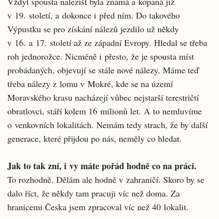
Vždyť spousta nalezišť byla známá a kopaná již
v 19. století, a dokonce i před ním. Do takového
Výpustku se pro získání nálezů jezdilo už někdy
v 16. a 17. století až ze západní Evropy. Hledal se třeba
roh jednorožce. Nicméně i přesto, že je spousta míst
probádaných, objevují se stále nové nálezy. Máme teď
třeba nálezy z lomu v Mokré, kde se na území
Moravského krasu nacházejí vůbec nejstarší terestričtí
obratlovci, stáří kolem 16 milionů let. A to nemluvíme
o venkovních lokalitách. Nemám tedy strach, že by další
generace, které přijdou po nás, neměly co hledat.
Jak to tak zní, i vy máte pořád hodně co na práci.
To rozhodně. Dělám ale hodně v zahraničí. Skoro by se
dalo říct, že někdy tam pracuji víc než doma. Za
hranicemi Česka jsem zpracoval víc než 40 lokalit.