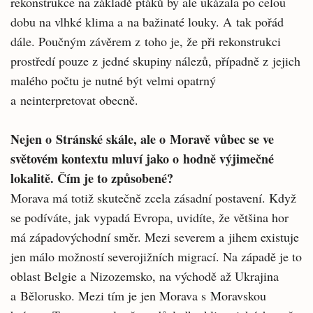
rekonstrukce na základě ptáků by ale ukázala po celou
dobu na vlhké klima a na bažinaté louky. A tak pořád
dále. Poučným závěrem z toho je, že při rekonstrukci
prostředí pouze z jedné skupiny nálezů, případně z jejich
malého počtu je nutné být velmi opatrný
a neinterpretovat obecně.
Nejen o Stránské skále, ale o Moravě vůbec se ve
světovém kontextu mluví jako o hodně výjimečné
lokalitě. Čím je to způsobené?
Morava má totiž skutečně zcela zásadní postavení. Když
se podíváte, jak vypadá Evropa, uvidíte, že většina hor
má západovýchodní směr. Mezi severem a jihem existuje
jen málo možností severojižních migrací. Na západě je to
oblast Belgie a Nizozemsko, na východě až Ukrajina
a Bělorusko. Mezi tím je jen Morava s Moravskou