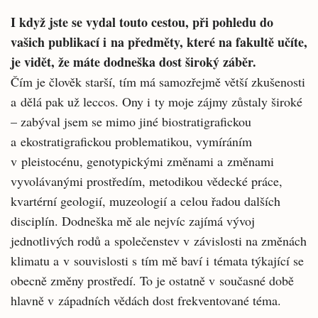
I když jste se vydal touto cestou, při pohledu do
vašich publikací i na předměty, které na fakultě učíte,
je vidět, že máte dodneška dost široký záběr.
Čím je člověk starší, tím má samozřejmě větší zkušenosti
a dělá pak už leccos. Ony i ty moje zájmy zůstaly široké
– zabýval jsem se mimo jiné biostratigrafickou
a ekostratigrafickou problematikou, vymíráním
v pleistocénu, genotypickými změnami a změnami
vyvolávanými prostředím, metodikou vědecké práce,
kvartérní geologií, muzeologií a celou řadou dalších
disciplín. Dodneška mě ale nejvíc zajímá vývoj
jednotlivých rodů a společenstev v závislosti na změnách
klimatu a v souvislosti s tím mě baví i témata týkající se
obecně změny prostředí. To je ostatně v současné době
hlavně v západních vědách dost frekventované téma.