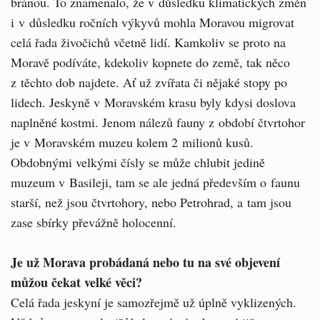
bránou. To znamenalo, že v důsledku klimatických změn
i v důsledku ročních výkyvů mohla Moravou migrovat
celá řada živočichů včetně lidí. Kamkoliv se proto na
Moravě podíváte, kdekoliv kopnete do země, tak něco
z těchto dob najdete. Ať už zvířata či nějaké stopy po
lidech. Jeskyně v Moravském krasu byly kdysi doslova
naplněné kostmi. Jenom nálezů fauny z období čtvrtohor
je v Moravském muzeu kolem 2 milionů kusů.
Obdobnými velkými čísly se může chlubit jedině
muzeum v Basileji, tam se ale jedná především o faunu
starší, než jsou čtvrtohory, nebo Petrohrad, a tam jsou
zase sbírky převážně holocenní.
Je už Morava probádaná nebo tu na své objevení
můžou čekat velké věci?
Celá řada jeskyní je samozřejmě už úplně vyklizených.