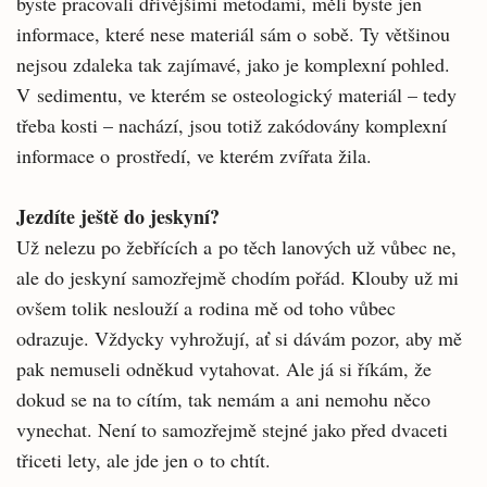
byste pracovali dřívějšími metodami, měli byste jen
informace, které nese materiál sám o sobě. Ty většinou
nejsou zdaleka tak zajímavé, jako je komplexní pohled.
V sedimentu, ve kterém se osteologický materiál – tedy
třeba kosti – nachází, jsou totiž zakódovány komplexní
informace o prostředí, ve kterém zvířata žila.
Jezdíte ještě do jeskyní?
Už nelezu po žebřících a po těch lanových už vůbec ne,
ale do jeskyní samozřejmě chodím pořád. Klouby už mi
ovšem tolik neslouží a rodina mě od toho vůbec
odrazuje. Vždycky vyhrožují, ať si dávám pozor, aby mě
pak nemuseli odněkud vytahovat. Ale já si říkám, že
dokud se na to cítím, tak nemám a ani nemohu něco
vynechat. Není to samozřejmě stejné jako před dvaceti
třiceti lety, ale jde jen o to chtít.