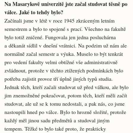
Na Masarykově univerzitě jste začal studovat těsně po
válce. Jaké to tehdy bylo?
Začínali jsme v létě v roce 1945 zkráceným letním
semestrem a bylo to spojené s prací. Všechno na fakultě
bylo totiž zničené. Fungovala jen jedna posluchárna
a děkanát sídlil v dnešní vrátnici. Na podzim už nám ale
normálně začal semestr a výuka. Muselo to být tenkrát
pro vedení fakulty velmi obtížné vše administrativně
zvládnout, protože v těchto ztížených podmínkách bylo
potřeba zajistit provoz tří úplně jiných typů studia.
Jednak těch, kteří začali studovat už před válkou, ale bylo
jim znemožněné pokračovat, potom těch, kteří měli začít
studovat, ale už se k tomu nedostali, a pak nás, co jsme
nastoupili hned po válce. Bylo to hrozně složité, protože
každý měl jinou sadu předmětů a studoval jiným
tempem. Těžké to bylo také proto, že prakticky