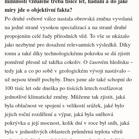
minulosti vzdálené třeba tisíce let, hádání a do jaké
míry jde o objektivní fakta?
Po druhé světové válce nastala obrovská změna vyvolaná
na jedné straně vysokou specializací a na straně druhé
propojením celé řady přírodních věd. To vše se ukázalo
jako nezbytné pro dosažení relevantních výsledků. Díky
tomu a také díky technologickému pokroku se dá zjistit
poměrně přesně už takřka cokoliv. O časovém hledisku –
tedy jak a co po sobě v geologickém vývoji nastávalo –
už nejsou téměř pochyby. Dnes jsme ale také schopní do
100 tisíc let ode dneška po tisících letech rozfázovat
jednotlivé klimatické změny. Můžeme tak zjistit, jaká
byla oblačnost ve spojení s velikostí srážek, jaké bylo
jejich roční rozdělení a výpar, jaká byla sněhová
pokrývka a její mocnost, kolik dní v roce byl sníh, jaká
byla v jednotlivých oblastech průměrná teplota větrů