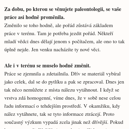
Za dobu, po kterou se věnujete paleontologii, se vaše
práce asi hodně proměnila.
Změnilo se toho hodně, ale pořád zůstává základem
práce v terénu. Tam je potřeba jezdit pořád. Někteří
mladí vědci dnes dělají jenom s počítačem, ale ono to tak
úplně nejde. Jen venku nacházíte ty nové věci.
Ale i v terénu se muselo hodně změnit.
Práce se zjemnila a zdetailnila. Dřív se materiál vybíral
jako celek, dal se do pytlíku a pak se zpracoval. Dnes jen
tak něco nemůžete z místa nálezu vytáhnout. I když se
vrstva zdá homogenní, víme dnes, že v sobě nese celou
řadu informací o tehdejším prostředí. V okamžiku, kdy
nález vytáhnete, tak se tyto informace ztrácejí. Proto
současný výzkum vypadá zcela jinak než dřívější. Pokud