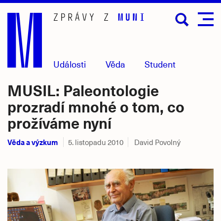
Přejít
na
hlavní
obsah
Události
Věda
Student
MUSIL: Paleontologie
prozradí mnohé o tom, co
prožíváme nyní
Věda a výzkum
5. listopadu 2010
David Povolný