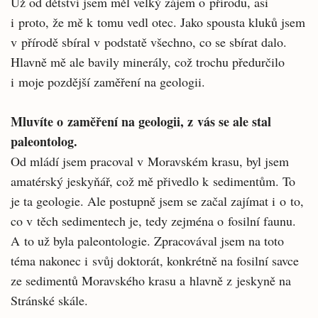
Už od dětství jsem měl velký zájem o přírodu, asi
i proto, že mě k tomu vedl otec. Jako spousta kluků jsem
v přírodě sbíral v podstatě všechno, co se sbírat dalo.
Hlavně mě ale bavily minerály, což trochu předurčilo
i moje pozdější zaměření na geologii.
Mluvíte o zaměření na geologii, z vás se ale stal
paleontolog.
Od mládí jsem pracoval v Moravském krasu, byl jsem
amatérský jeskyňář, což mě přivedlo k sedimentům. To
je ta geologie. Ale postupně jsem se začal zajímat i o to,
co v těch sedimentech je, tedy zejména o fosilní faunu.
A to už byla paleontologie. Zpracovával jsem na toto
téma nakonec i svůj doktorát, konkrétně na fosilní savce
ze sedimentů Moravského krasu a hlavně z jeskyně na
Stránské skále.