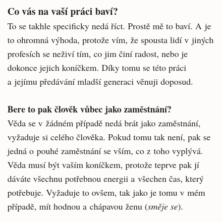
Co vás na vaší práci baví?
To se takhle specificky nedá říct. Prostě mě to baví. A je
to ohromná výhoda, protože vím, že spousta lidí v jiných
profesích se neživí tím, co jim činí radost, nebo je
dokonce jejich koníčkem. Díky tomu se této práci
a jejímu předávání mladší generaci věnuji doposud.
Bere to pak člověk vůbec jako zaměstnání?
Věda se v žádném případě nedá brát jako zaměstnání,
vyžaduje si celého člověka. Pokud tomu tak není, pak se
jedná o pouhé zaměstnání se vším, co z toho vyplývá.
Věda musí být vaším koníčkem, protože teprve pak jí
dáváte všechnu potřebnou energii a všechen čas, který
potřebuje. Vyžaduje to ovšem, tak jako je tomu v mém
případě, mít hodnou a chápavou ženu (
směje se
).