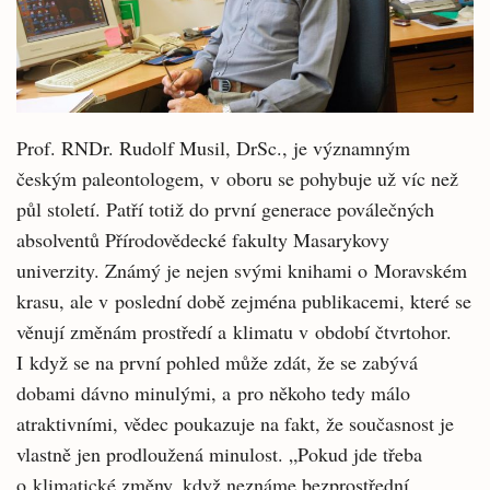
Prof. RNDr. Rudolf Musil, DrSc., je významným
českým paleontologem, v oboru se pohybuje už víc než
půl století. Patří totiž do první generace poválečných
absolventů Přírodovědecké fakulty Masarykovy
univerzity. Známý je nejen svými knihami o Moravském
krasu, ale v poslední době zejména publikacemi, které se
věnují změnám prostředí a klimatu v období čtvrtohor.
I když se na první pohled může zdát, že se zabývá
dobami dávno minulými, a pro někoho tedy málo
atraktivními, vědec poukazuje na fakt, že současnost je
vlastně jen prodloužená minulost. „Pokud jde třeba
o klimatické změny, když neznáme bezprostřední