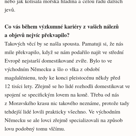
nebo jak kolísala mořská hladina a celou řadu dalších
jevů.
Co vás během výzkumné kariéry z vašich nálezů
a objevů nejvíc překvapilo?
Takových věcí by se našla spousta. Pamatuji si, že nás
mile překvapilo, když se nám podařilo najít ve střední
Evropě nejstarší domestikované zvíře. Bylo to ve
východním Německu a šlo o vlka z období
magdalénienu, tedy ke konci pleistocénu někdy před
12 tisíci lety. Zřejmě se ho lidé rozhodli domestikovat ve
spojení se specifickým lovem na koně. Třeba od nás
z Moravského krasu nic takového neznáme, protože tady
tehdejší lidé lovili prakticky všechno. Ve východním
Německu se ale lovci zřejmě specializovali na způsob
lovu podobný tomu vlčímu.