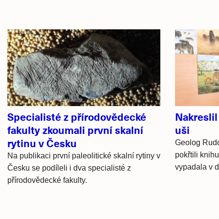
Související
články
Specialisté z přírodovědecké
Nakresli
fakulty zkoumali první skalní
uši
rytinu v Česku
Geolog Rudol
pokřtili knih
Na publikaci první paleolitické skalní rytiny v
vypadala v 
Česku se podíleli i dva specialisté z
přírodovědecké fakulty.