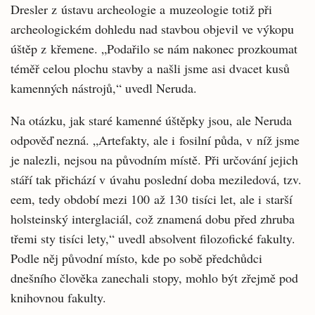
Dresler z ústavu archeologie a muzeologie totiž při
archeologickém dohledu nad stavbou objevil ve výkopu
úštěp z křemene. „Podařilo se nám nakonec prozkoumat
téměř celou plochu stavby a našli jsme asi dvacet kusů
kamenných nástrojů,“ uvedl Neruda.
Na otázku, jak staré kamenné úštěpky jsou, ale Neruda
odpověď nezná. „Artefakty, ale i fosilní půda, v níž jsme
je nalezli, nejsou na původním místě. Při určování jejich
stáří tak přichází v úvahu poslední doba meziledová, tzv.
eem, tedy období mezi 100 až 130 tisíci let, ale i starší
holsteinský interglaciál, což znamená dobu před zhruba
třemi sty tisíci lety,“ uvedl absolvent filozofické fakulty.
Podle něj původní místo, kde po sobě předchůdci
dnešního člověka zanechali stopy, mohlo být zřejmě pod
knihovnou fakulty.