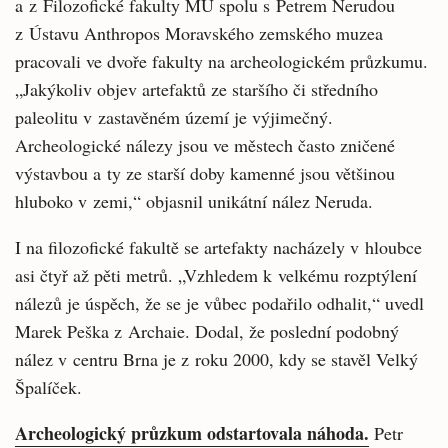
a z Filozofické fakulty MU spolu s Petrem Nerudou
z Ústavu Anthropos Moravského zemského muzea
pracovali ve dvoře fakulty na archeologickém průzkumu.
„Jakýkoliv objev artefaktů ze staršího či středního
paleolitu v zastavěném území je výjimečný.
Archeologické nálezy jsou ve městech často zničené
výstavbou a ty ze starší doby kamenné jsou většinou
hluboko v zemi,“ objasnil unikátní nález Neruda.
I na filozofické fakultě se artefakty nacházely v hloubce
asi čtyř až pěti metrů. „Vzhledem k velkému rozptýlení
nálezů je úspěch, že se je vůbec podařilo odhalit,“ uvedl
Marek Peška z Archaie. Dodal, že poslední podobný
nález v centru Brna je z roku 2000, kdy se stavěl Velký
Špalíček.
Archeologický průzkum odstartovala náhoda.
Petr