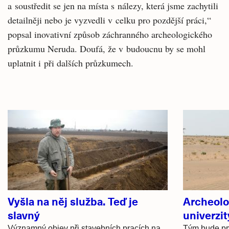
a soustředit se jen na místa s nálezy, která jsme zachytili
detailněji nebo je vyzvedli v celku pro pozdější práci,“
popsal inovativní způsob záchranného archeologického
průzkumu Neruda. Doufá, že v budoucnu by se mohl
uplatnit i při dalších průzkumech.
Související
články
Vyšla na něj služba. Teď je
Archeolo
slavný
univerzi
Významný objev při stavebních pracích na
Tým bude prv