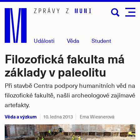
Přejít
na
hlavní
obsah
Události
Věda
Student
Filozofická fakulta má
základy v paleolitu
Při stavbě Centra podpory humanitních věd na
filozofické fakultě, našli archeologové zajímavé
artefakty.
Věda a výzkum
10. ledna 2013
Ema Wiesnerová