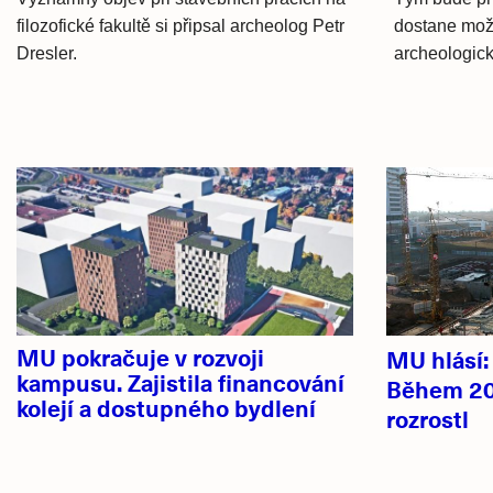
filozofické fakultě si připsal archeolog Petr
dostane mož
Dresler.
archeologick
Hlavní
novinky
MU pokračuje v rozvoji
MU hlásí
kampusu. Zajistila financování
Během 20
kolejí a dostupného bydlení
rozrostl