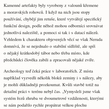
Kamenné artefakty byly vyrobeny z valounů křemene
a moravských rohovců. I když na nich jsou stopy
používání, chybějí jim retuše, které vytvářejí specifický
funkční design, podle něhož mohou odborníci srovnávat
jednotlivá naleziště, a pomoci si tak i s datací nálezů.
Vzhledem k charakteru objevených věcí se však Neruda
domnívá, že se nejednalo o stabilní sídliště, ale spíš
o nějaký krátkodobý tábor nebo třeba místo, kde
předchůdci člověka zabili a zpracovali nějaké zvíře.
Archeology teď čeká práce v laboratořích. Z místa
například vyzvedli několik bloků zeminy i s nálezy, aby
je mohli důkladněji prozkoumat. Kvůli stavbě totiž na
detailní práci v terénu nebyl čas. „Vymysleli jsme však
systém řezů zhruba ve dvoumetrové vzdálenosti, kterými
se nám podařilo rychle propátrat velkou plochu