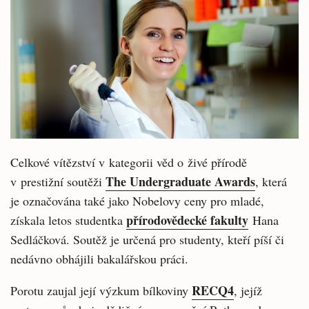
Celkové vítězství v kategorii věd o živé přírodě
The Undergraduate Awards
v prestižní soutěži
, která
je označována také jako Nobelovy ceny pro mladé,
přírodovědecké fakulty
získala letos studentka
Hana
Sedláčková. Soutěž je určená pro studenty, kteří píší či
nedávno obhájili bakalářskou práci.
RECQ4
Porotu zaujal její výzkum bílkoviny
, jejíž