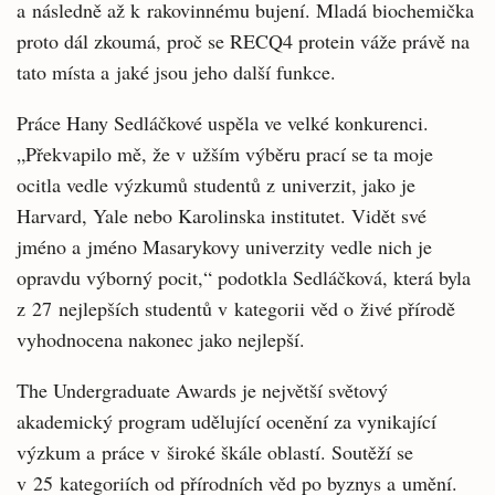
a následně až k rakovinnému bujení. Mladá biochemička
proto dál zkoumá, proč se RECQ4 protein váže právě na
tato místa a jaké jsou jeho další funkce.
Práce Hany Sedláčkové uspěla ve velké konkurenci.
„Překvapilo mě, že v užším výběru prací se ta moje
ocitla vedle výzkumů studentů z univerzit, jako je
Harvard, Yale nebo Karolinska institutet. Vidět své
jméno a jméno Masarykovy univerzity vedle nich je
opravdu výborný pocit,“ podotkla Sedláčková, která byla
z 27 nejlepších studentů v kategorii věd o živé přírodě
vyhodnocena nakonec jako nejlepší.
The Undergraduate Awards je největší světový
akademický program udělující ocenění za vynikající
výzkum a práce v široké škále oblastí. Soutěží se
v 25 kategoriích od přírodních věd po byznys a umění.