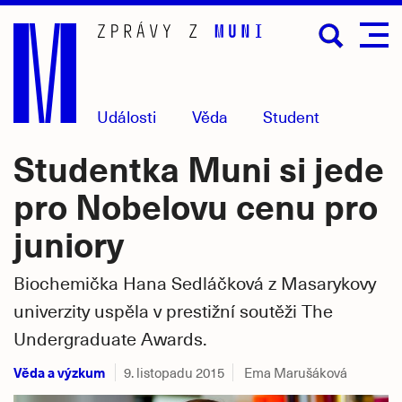
Přejít
na
hlavní
obsah
Události
Věda
Student
Studentka Muni si jede
pro Nobelovu cenu pro
juniory
Biochemička Hana Sedláčková z Masarykovy
univerzity uspěla v prestižní soutěži The
Undergraduate Awards.
Věda a výzkum
9. listopadu 2015
Ema Marušáková