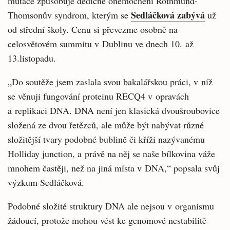
mutace způsobuje dědičné onemocnění Rothmund-
Sedláčková zabývá
Thomsonův syndrom, kterým se
už
od střední školy. Cenu si převezme osobně na
celosvětovém summitu v Dublinu ve dnech 10. až
13.listopadu.
„Do soutěže jsem zaslala svou bakalářskou práci, v níž
se věnuji fungování proteinu RECQ4 v opravách
a replikaci DNA. DNA není jen klasická dvoušroubovice
složená ze dvou řetězců, ale může být nabývat různé
složitější tvary podobné bublině či kříži nazývanému
Holliday junction, a právě na něj se naše bílkovina váže
mnohem častěji, než na jiná místa v DNA,“ popsala svůj
výzkum Sedláčková.
Podobné složité struktury DNA ale nejsou v organismu
žádoucí, protože mohou vést ke genomové nestabilitě