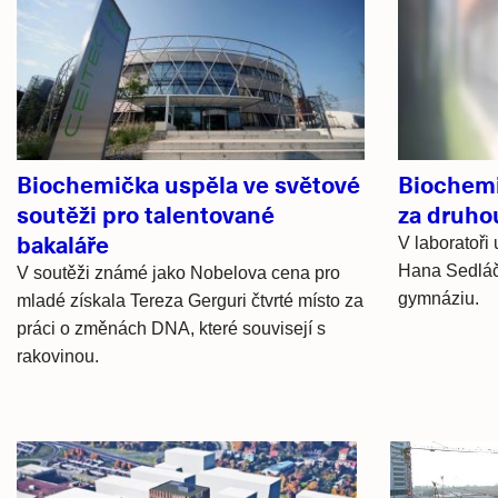
Související
články
Biochemička uspěla ve světové
Biochemi
soutěži pro talentované
za druho
bakaláře
V laboratoři
Hana Sedláčk
V soutěži známé jako Nobelova cena pro
gymnáziu.
mladé získala Tereza Gerguri čtvrté místo za
práci o změnách DNA, které souvisejí s
rakovinou.
Hlavní
novinky