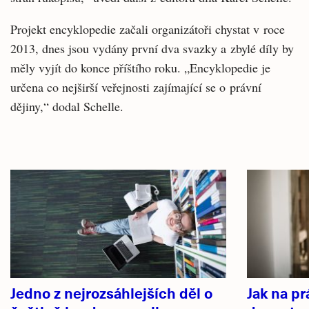
Projekt encyklopedie začali organizátoři chystat v roce
2013, dnes jsou vydány první dva svazky a zbylé díly by
měly vyjít do konce příštího roku. „Encyklopedie je
určena co nejširší veřejnosti zajímající se o právní
dějiny,“ dodal Schelle.
Související
články
Jedno z nejrozsáhlejších děl o
Jak na pr