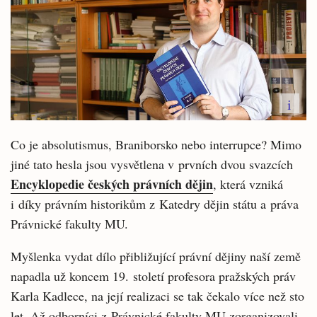
i
Co je absolutismus, Braniborsko nebo interrupce? Mimo
jiné tato hesla jsou vysvětlena v prvních dvou svazcích
Encyklopedie českých právních dějin
, která vzniká
i díky právním historikům z Katedry dějin státu a práva
Právnické fakulty MU.
Myšlenka vydat dílo přibližující právní dějiny naší země
napadla už koncem 19. století profesora pražských práv
Karla Kadlece, na její realizaci se tak čekalo více než sto
let. Až odborníci z Právnické fakulty MU zorganizovali