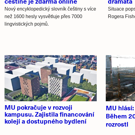
češtině je zdarma online
dramata
Nový encyklopedický slovník češtiny s více
Situace pops
než 1600 hesly vysvětluje přes 7000
Rogera Fishe
lingvistických pojmů.
Hlavní
novinky
MU pokračuje v rozvoji
MU hlásí
kampusu. Zajistila financování
Během 20
kolejí a dostupného bydlení
rozrostl