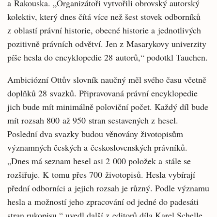
a Rakouska. „Organizátoři vytvořili obrovský autorský
kolektiv, který dnes čítá více než šest stovek odborníků
z oblastí právní historie, obecné historie a jednotlivých
pozitivně právních odvětví. Jen z Masarykovy univerzity
píše hesla do encyklopedie 28 autorů,“ podotkl Tauchen.
Ambiciózní Ottův slovník naučný měl svého času včetně
doplňků 28 svazků. Připravovaná právní encyklopedie
jich bude mít minimálně poloviční počet. Každý díl bude
mít rozsah 800 až 950 stran sestavených z hesel.
Poslední dva svazky budou věnovány životopisům
významných českých a československých právníků.
„Dnes má seznam hesel asi 2 000 položek a stále se
rozšiřuje. K tomu přes 700 životopisů. Hesla vybírají
přední odborníci a jejich rozsah je různý. Podle významu
hesla a možností jeho zpracování od jedné do padesáti
stran rukopisu,“ uvedl další z editorů díla Karel Schelle.