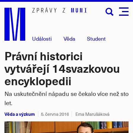
Přejít
na
hlavní
obsah
Události
Věda
Student
Právní historici
vytvářejí 14svazkovou
encyklopedii
Na uskutečnění nápadu se čekalo více než sto
let.
Věda a výzkum
5. června 2016
Ema Marušáková