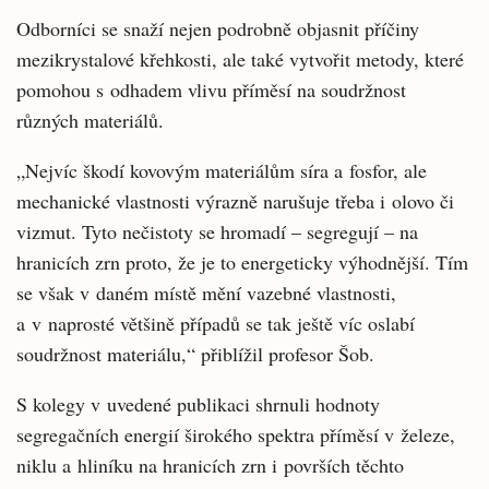
Odborníci se snaží nejen podrobně objasnit příčiny
mezikrystalové křehkosti, ale také vytvořit metody, které
pomohou s odhadem vlivu příměsí na soudržnost
různých materiálů.
„Nejvíc škodí kovovým materiálům síra a fosfor, ale
mechanické vlastnosti výrazně narušuje třeba i olovo či
vizmut. Tyto nečistoty se hromadí – segregují – na
hranicích zrn proto, že je to energeticky výhodnější. Tím
se však v daném místě mění vazebné vlastnosti,
a v naprosté většině případů se tak ještě víc oslabí
soudržnost materiálu,“ přiblížil profesor Šob.
S kolegy v uvedené publikaci shrnuli hodnoty
segregačních energií širokého spektra příměsí v železe,
niklu a hliníku na hranicích zrn i površích těchto