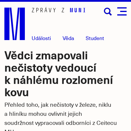
Přejít
na
hlavní
obsah
Události
Věda
Student
Vědci zmapovali
nečistoty vedoucí
k náhlému rozlomení
kovu
Přehled toho, jak nečistoty v železe, niklu
a hliníku mohou ovlivnit jejich
soudržnost vypracovali odborníci z Ceitecu