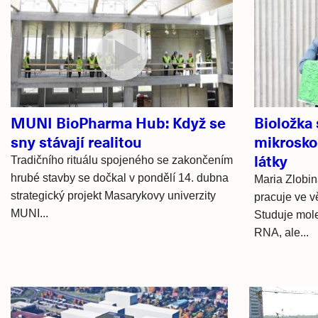
Související
články
MUNI BioPharma Hub: Když se
Bioložka
sny stávají realitou
mikrosko
látky
Tradičního rituálu spojeného se zakončením
hrubé stavby se dočkal v pondělí 14. dubna
Maria Zlobina
strategický projekt Masarykovy univerzity
pracuje ve 
MUNI...
Studuje mole
RNA, ale...
Hlavní
novinky