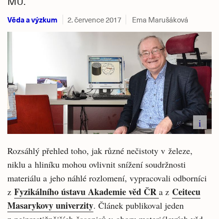
MU.
Věda a výzkum
2. července 2017
Ema Marušáková
i
Rozsáhlý přehled toho, jak různé nečistoty v železe,
niklu a hliníku mohou ovlivnit snížení soudržnosti
materiálu a jeho náhlé rozlomení, vypracovali odborníci
Fyzikálního ústavu Akademie věd ČR
Ceitecu
z
a z
Masarykovy univerzity
. Článek publikoval jeden