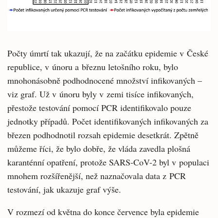
Počty úmrtí tak ukazují, že na začátku epidemie v České
republice, v únoru a březnu letošního roku, bylo
mnohonásobně podhodnocené množství infikovaných –
viz graf. Už v únoru byly v zemi tisíce infikovaných,
přestože testování pomocí PCR identifikovalo pouze
jednotky případů. Počet identifikovaných infikovaných za
březen podhodnotil rozsah epidemie desetkrát. Zpětně
můžeme říci, že bylo dobře, že vláda zavedla plošná
karanténní opatření, protože SARS-CoV-2 byl v populaci
mnohem rozšířenější, než naznačovala data z PCR
testování, jak ukazuje graf výše.
V rozmezí od května do konce července byla epidemie