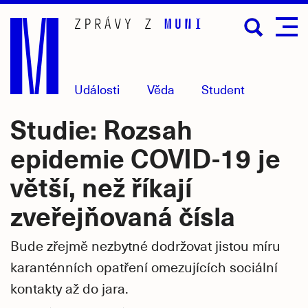
Přejít
na
hlavní
obsah
Události
Věda
Student
Studie: Rozsah
epidemie COVID-19 je
větší, než říkají
zveřejňovaná čísla
Bude zřejmě nezbytné dodržovat jistou míru
karanténních opatření omezujících sociální
kontakty až do jara.