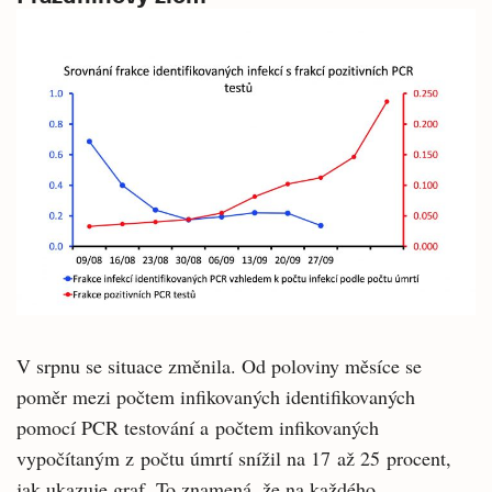
V srpnu se situace změnila. Od poloviny měsíce se
poměr mezi počtem infikovaných identifikovaných
pomocí PCR testování a počtem infikovaných
vypočítaným z počtu úmrtí snížil na 17 až 25 procent,
jak ukazuje graf. To znamená, že na každého