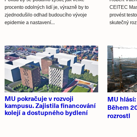
procento odolných lidí je, výrazně by to
CEITEC Masa
zjednodušilo odhad budoucího vývoje
provést testo
epidemie a nastavení...
skutečný roz
Hlavní
novinky
MU pokračuje v rozvoji
MU hlásí
kampusu. Zajistila financování
Během 20
kolejí a dostupného bydlení
rozrostl