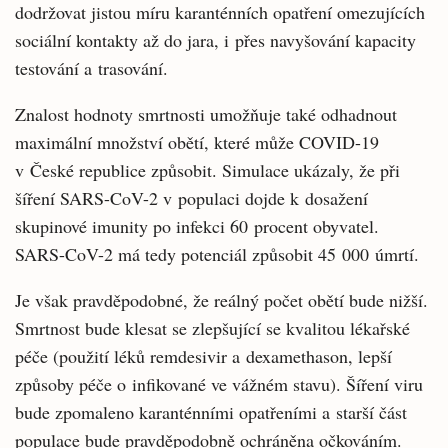
dodržovat jistou míru karanténních opatření omezujících
sociální kontakty až do jara, i přes navyšování kapacity
testování a trasování.
Znalost hodnoty smrtnosti umožňuje také odhadnout
maximální množství obětí, které může COVID-19
v České republice způsobit. Simulace ukázaly, že při
šíření SARS-CoV-2 v populaci dojde k dosažení
skupinové imunity po infekci 60 procent obyvatel.
SARS-CoV-2 má tedy potenciál způsobit 45 000 úmrtí.
Je však pravděpodobné, že reálný počet obětí bude nižší.
Smrtnost bude klesat se zlepšující se kvalitou lékařské
péče (použití léků remdesivir a dexamethason, lepší
způsoby péče o infikované ve vážném stavu). Šíření viru
bude zpomaleno karanténními opatřeními a starší část
populace bude pravděpodobně ochráněna očkováním.