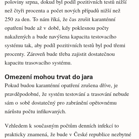
poloviny srpna, dokud byl podíl pozitivních testů nižší
než čtyři procenta a počet nových případů nižší než
250 za den. To nám říká, že čas zrušit karanténní
opatření bude až v době, kdy poklesnou počty
nakažených a bude navýšena kapacita testovacího
systému tak, aby podíl pozitivních testů byl pod třemi
procenty. Zároveň bude třeba zajistit dostatečnou
kapacitu trasovacího systému.
Omezení mohou trvat do jara
Pokud budou karanténní opatření zrušena dříve, je
pravděpodobné, že systém testování a trasování nebude
sám o sobě dostatečný pro zabránění opětovnému
nárůstu počtu infikovaných.
Vzhledem k současným počtům denních infekcí to
prakticky znamená, že bude v České republice nezbytné