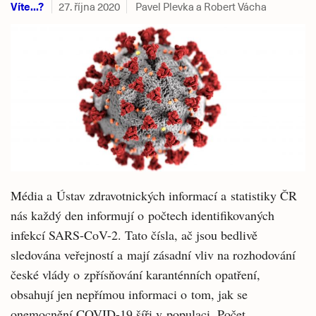
Víte...?
27. října 2020
Pavel Plevka a Robert Vácha
Média a Ústav zdravotnických informací a statistiky ČR
nás každý den informují o počtech identifikovaných
infekcí SARS-CoV-2. Tato čísla, ač jsou bedlivě
sledována veřejností a mají zásadní vliv na rozhodování
české vlády o zpřísňování karanténních opatření,
obsahují jen nepřímou informaci o tom, jak se
onemocnění COVID-19 šíři v populaci. Počet