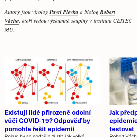
Autory jsou virolog
Pavel Plevka
a biolog
Robert
Vácha
, kteří vedou výzkumné skupiny v institutu CEITEC
MU.
Související
články
Existují lidé přirozeně odolní
Jak před
vůči COVID-19? Odpověď by
epidemie
pomohla řešit epidemii
testovat
Pokud by se podařilo zjistit, jak velké
Robert Vácha