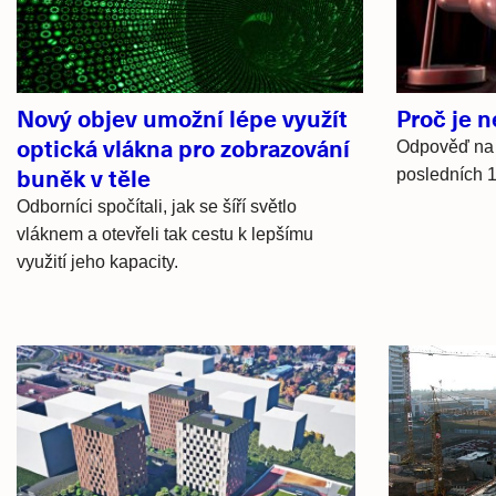
Nový objev umožní lépe využít
Proč je 
optická vlákna pro zobrazování
Odpověď na t
buněk v těle
posledních 10
Odborníci spočítali, jak se šíří světlo
vláknem a otevřeli tak cestu k lepšímu
využití jeho kapacity.
Hlavní
novinky