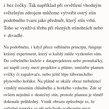
i bez čočky. Tak například při osvětlení vhodným
světelným zdrojem můžeme vytvořit ostrý stín
podobného tvaru jako předmět, který stín vrhá.
Toho se využívá třeba při různých stínohrách nebo
v divadle.
Na podobném, i když přece odlišném principu, funguje
krásný experiment, který si každý může vyzkoušet sám.
Do světelného kužele z dataprojektoru nebo promítačky,
asi napůl cesty mezi projektor a plátno, umístěte plamen
svíčky či zapalovače, nebo ještě lépe tábornického
plynového hořáku. Na plátně se ukáže obraz turbulencí
vzniklý mísením chladného a horkého vzduchu. Zde se
ovšem nejedná o skutečný stín, protože plamen je téměř
dokonale průhledný. Vznik obrazu způsobuje to, že
světelné paprsky se při průchodu rozhraním mezi