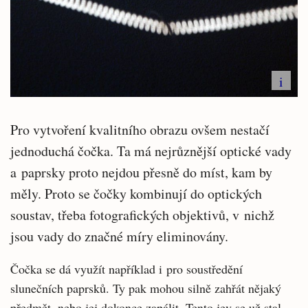
i
Pro vytvoření kvalitního obrazu ovšem nestačí
jednoduchá čočka. Ta má nejrůznější optické vady
a paprsky proto nejdou přesně do míst, kam by
měly. Proto se čočky kombinují do optických
soustav, třeba fotografických objektivů, v nichž
jsou vady do značné míry eliminovány.
Čočka se dá využít například i pro soustředění
slunečních paprsků. Ty pak mohou silně zahřát nějaký
předmět, nebo jej dokonce zapálit. Tento jev se už stal