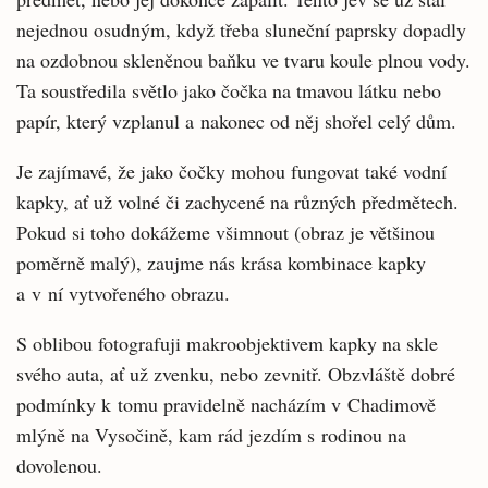
nejednou osudným, když třeba sluneční paprsky dopadly
na ozdobnou skleněnou baňku ve tvaru koule plnou vody.
Ta soustředila světlo jako čočka na tmavou látku nebo
papír, který vzplanul a nakonec od něj shořel celý dům.
Je zajímavé, že jako čočky mohou fungovat také vodní
kapky, ať už volné či zachycené na různých předmětech.
Pokud si toho dokážeme všimnout (obraz je většinou
poměrně malý), zaujme nás krása kombinace kapky
a v ní vytvořeného obrazu.
S oblibou fotografuji makroobjektivem kapky na skle
svého auta, ať už zvenku, nebo zevnitř. Obzvláště dobré
podmínky k tomu pravidelně nacházím v Chadimově
mlýně na Vysočině, kam rád jezdím s rodinou na
dovolenou.