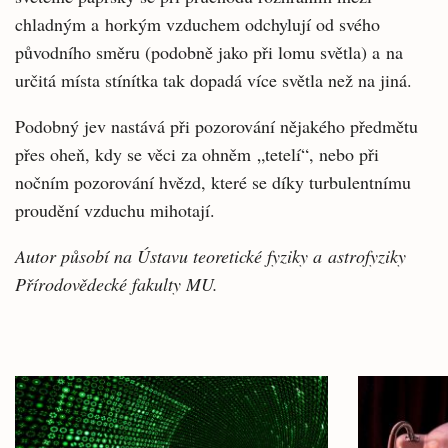
chladným a horkým vzduchem odchylují od svého
původního směru (podobně jako při lomu světla) a na
určitá místa stínítka tak dopadá více světla než na jiná.
Podobný jev nastává při pozorování nějakého předmětu
přes oheň, kdy se věci za ohněm
„
tetelí“, nebo při
nočním pozorování hvězd, které se díky turbulentnímu
proudění vzduchu mihotají.
Autor působí na Ústavu teoretické fyziky a astrofyziky
Přírodovědecké fakulty MU.
Související
články