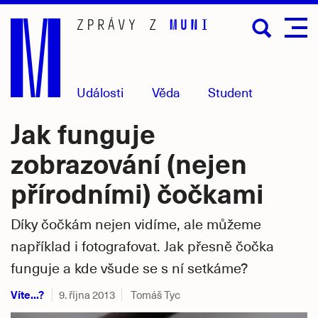
Přejít
na
hlavní
obsah
Události
Věda
Student
Jak funguje
zobrazování (nejen
přírodními) čočkami
Díky čočkám nejen vidíme, ale můžeme
například i fotografovat. Jak přesně čočka
funguje a kde všude se s ní setkáme?
Víte...?
9. října 2013
Tomáš Tyc