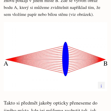
znovu potkají v jiném místě B. Zde se vytvoří obraz
bodu A, který si můžeme zviditelnit například tím, že
sem vložíme papír nebo bílou stěnu (viz obrázek).
i
Takto si předmět jakoby opticky přeneseme do
jiného místa, kde jej můžeme zachytit tak, jak