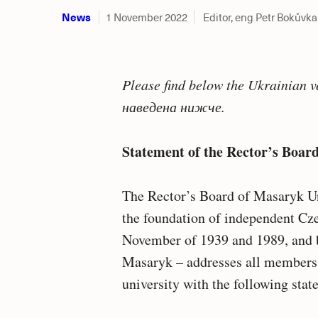
News
1 November 2022
Editor, eng Petr Bokůvka
Please find below the Ukrainian v
наведена нижче.
Statement of the Rector’s Boar
The Rector’s Board of Masaryk Uni
the foundation of independent Cze
November of 1939 and 1989, and b
Masaryk – addresses all members 
university with the following sta