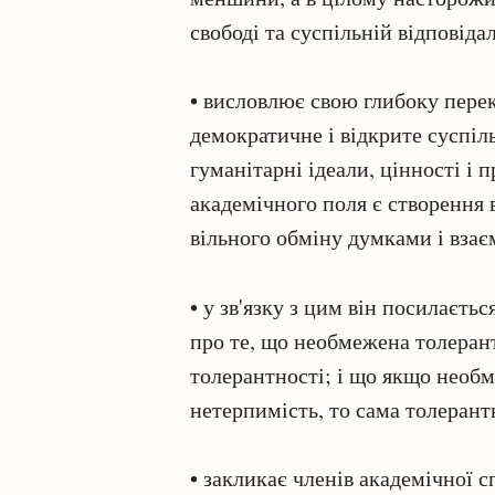
свободі та суспільній відповіда
• висловлює свою глибоку перек
демократичне і відкрите суспіл
гуманітарні ідеали, цінності і
академічного поля є створення в
вільного обміну думками і взає
• у зв'язку з цим він посилаєт
про те, що необмежена толеран
толерантності; і що якщо необ
нетерпимість, то сама толерант
• закликає членів академічної 