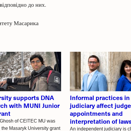
 відповідно до них.
итету Масарика
rsity supports DNA
Informal practices in
rch with MUNI Junior
judiciary affect judge
rant
appointments and
interpretation of law
 Ghosh of CEITEC MU was
the Masaryk University grant
An independent judiciary is c