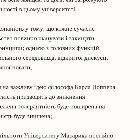
льності в цьому університеті.
онаність у тому, що кожне сучасне
ьство повинно шанувати і захищати
 принципи; однією з головних функцій
ільного середовища, відкритої дискусії,
мної поваги;
ься на важливу ідею філософа Карла Поппера
тність призводить до зникнення
межена толерантність буде поширена на
ність буде знищена;
спільноти Університету Масарика постійно