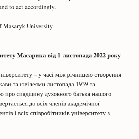
and to act accordingly.
of Masaryk University
ситету Масарика від 1 листопада 2022 року
ніверситету – у часі між річницею створення
жави та ювілеями листопада 1939 та
тю про спадщину духовного батька нашого
вертається до всіх членів академічної
ентів і всіх співробітників університету з