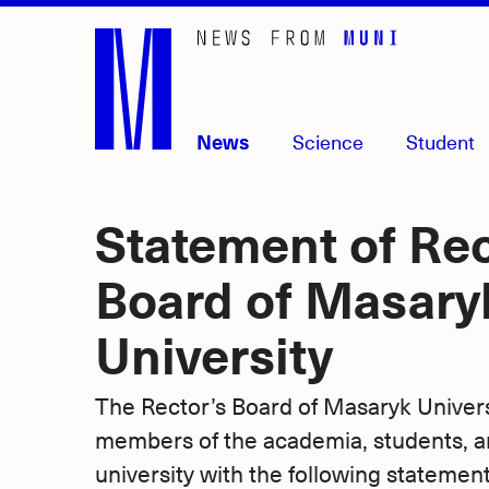
Skip
to
main
content
News
Science
Student
Statement of Rec
Board of Masary
University
The Rector’s Board of Masaryk Univers
members of the academia, students, a
university with the following statemen