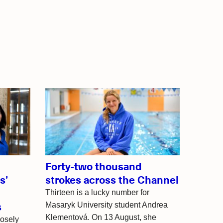
Forty-two thousand
s’
strokes across the Channel
Thirteen is a lucky number for
s
Masaryk University student Andrea
Klementová. On 13 August, she
losely