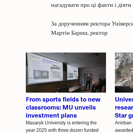
нагадувати про ці факти і діяти
За дорученням ректора Універс
Мартін Бареш, ректор
Related
articles
From sports fields to new
Unive
classrooms: MU unveils
resea
investment plans
Star g
Masaryk University is entering the
Anirban
year 2025 with three dozen funded
awarded 