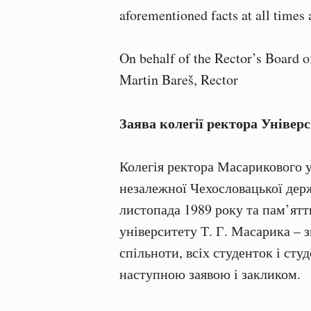
aforementioned facts at all times 
On behalf of the Rector’s Board 
Martin Bareš, Rector
Заява колегії ректора Універ
Колегія ректора Масарикового у
незалежної Чехословацької дер
листопада 1989 року та пам’ят
університету Т. Г. Масарика – з
спільноти, всіх студенток і студ
наступною заявою і закликом.