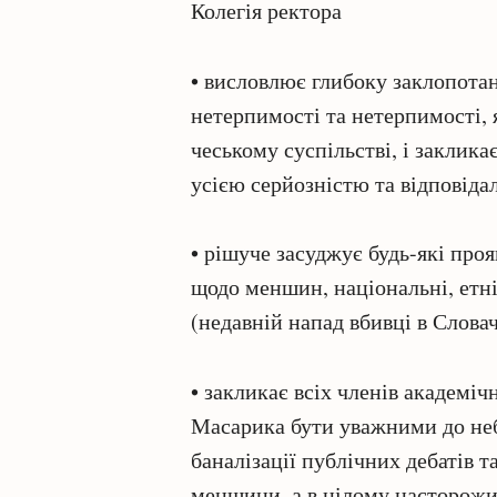
Колегія ректора
• висловлює глибоку заклопотан
нетерпимості та нетерпимості, 
чеському суспільстві, і заклика
усією серйозністю та відповіда
• рішуче засуджує будь-які проя
щодо меншин, національні, етніч
(недавній напад вбивці в Слова
• закликає всіх членів академіч
Масарика бути уважними до неб
баналізації публічних дебатів т
меншини, а в цілому насторожи