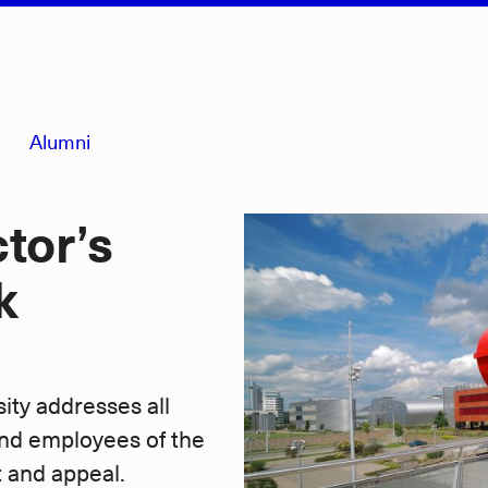
Alumni
tor’s
k
ity addresses all
nd employees of the
t and appeal.