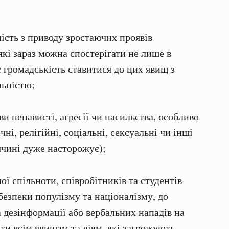
ість з приводу зростаючих проявів
які зараз можна спостерігати не лише в
є громадськість ставитися до цих явищ з
льністю;
ви ненависті, агресії чи насильства, особливо
ні, релігійні, соціальні, сексуальні чи інші
ччині дуже насторожує);
ної спільноти, співробітників та студентів
езпеки популізму та націоналізму, до
а дезінформації або вербальних нападів на
ти всім явищам та діям, які загрожують