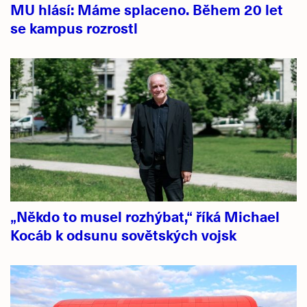
MU hlásí: Máme splaceno. Během 20 let
se kampus rozrostl
„Někdo to musel rozhýbat,“ říká Michael
Kocáb k odsunu sovětských vojsk