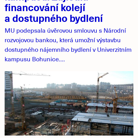
financování kolejí
a dostupného bydlení
MU podepsala úvěrovou smlouvu s Národní
rozvojovou bankou, která umožní výstavbu
dostupného nájemního bydlení v Univerzitním
kampusu Bohunice....