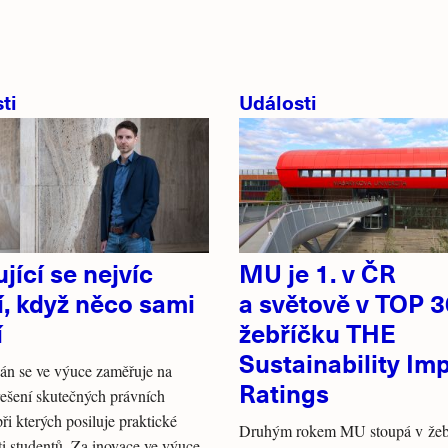
ti
Události
jící se nejvíc
MU je 1. v ČR
, když něco sami
a světově v TOP 3
í
žebříčku THE
Sustainability Im
hán se ve výuce zaměřuje na
Ratings
řešení skutečných právních
při kterých posiluje praktické
Druhým rokem MU stoupá v žeb
i studentů. Za inovace ve výuce