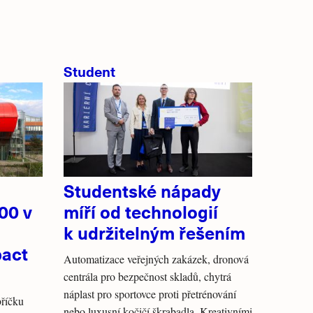
Student
Studentské nápady
00 v
míří od technologií
k udržitelným řešením
pact
Automatizace veřejných zakázek, dronová
centrála pro bezpečnost skladů, chytrá
náplast pro sportovce proti přetrénování
říčku
nebo luxusní kočičí škrabadla. Kreativními