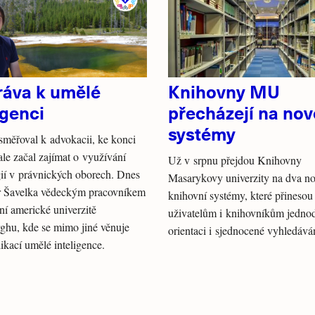
ráva k umělé
Knihovny MU
igenci
přecházejí na nov
systémy
měřoval k advokacii, ke konci
 ale začal zajímat o využívání
Už v srpnu přejdou Knihovny
ií v právnických oborech. Dnes
Masarykovy univerzity na dva n
ír Šavelka vědeckým pracovníkem
knihovní systémy, které přinesou
žní americké univerzitě
uživatelům i knihovníkům jedno
rghu, kde se mimo jiné věnuje
orientaci i sjednocené vyhledává
likací umělé inteligence.