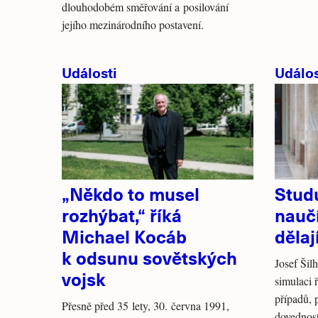
dlouhodobém směřování a posilování
jejího mezinárodního postavení.
Události
Událos
„Někdo to musel
Studu
rozhýbat,“ říká
naučí
Michael Kocáb
dělaj
k odsunu sovětských
Josef Šil
vojsk
simulaci 
případů, 
Přesně před 35 lety, 30. června 1991,
dovednost