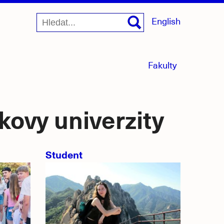
English
menu
Fakulty
sbaleno
kovy univerzity
Student