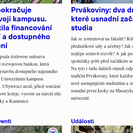
okračuje
Prvákoviny: dva d
voji kampusu.
které usnadní zač
tila financování
studia
í a dostupného
Jak se zorientovat na fakultě? K
ení
přednáškové sály a učebny? Jak s
nejlépe sestavit rozvrh? A jak po
sala úvěrovou smlouvu
spolužáky ještě před začátkem s
 rozvojovou bankou, která
Na tyto i řadu dalších otázek odp
ýstavbu dostupného nájemního
tradiční Prvákoviny, které každo
v Univerzitním kampusu
nově nastupujícím studentům a 
 Ubytovací areál, jehož součástí
usnadní první kroky na Masaryk
ové koleje, vyroste na nároží ulic
univerzitě.
lky a Kamenice.
enti
Události