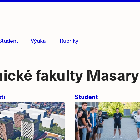
Student
Výuka
Rubriky
menu
sbaleno
nické fakulty Masary
ti
Student