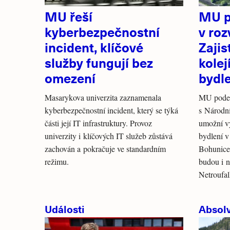
MU řeší
MU p
kyberbezpečnostní
v roz
incident, klíčové
Zajis
služby fungují bez
kolej
omezení
bydl
Masarykova univerzita zaznamenala
MU podep
kyberbezpečnostní incident, který se týká
s Národní
části její IT infrastruktury. Provoz
umožní v
univerzity i klíčových IT služeb zůstává
bydlení 
zachován a pokračuje ve standardním
Bohunice.
režimu.
budou i n
Netroufa
Události
Absolv