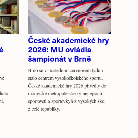
České akademické hry
é
2026: MU ovládla
šampionát v Brně
Brno se v posledním červnovém týdnu
ové
stalo centrem vysokoškolského sportu.
České akademické hry 2026 přivedly do
dušší
moravské metropole stovky nejlepších
ní.
sportovců a sportovkyň z vysokých škol
z celé republiky.