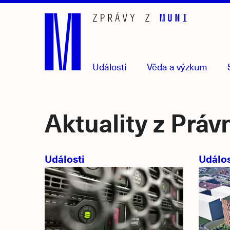
Přejít
na
hlavní
obsah
Události
Věda
a výzkum
Aktuality z Práv
Události
Událos