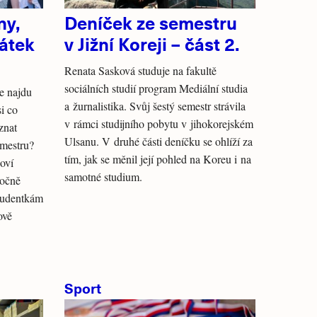
ny,
Deníček ze semestru
átek
v Jižní Koreji – část 2.
Renata Sasková studuje na fakultě
sociálních studií program Mediální studia
de najdu
a žurnalistika. Svůj šestý semestr strávila
i co
v rámci studijního pobytu v jihokorejském
znat
Ulsanu. V druhé části deníčku se ohlíží za
emestru?
tím, jak se měnil její pohled na Koreu i na
oví
samotné studium.
ročně
studentkám
ově
Sport