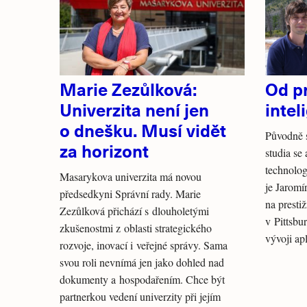
Marie Zezůlková:
Od p
Univerzita není jen
intel
o dnešku. Musí vidět
Původně s
za horizont
studia se
technolog
Masarykova univerzita má novou
je Jarom
předsedkyni Správní rady. Marie
na presti
Zezůlková přichází s dlouholetými
v Pittsbu
zkušenostmi z oblasti strategického
vývoji ap
rozvoje, inovací i veřejné správy. Sama
svou roli nevnímá jen jako dohled nad
dokumenty a hospodařením. Chce být
partnerkou vedení univerzity při jejím