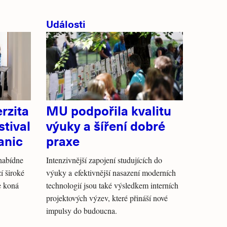
Události
rzita
MU podpořila kvalitu
stival
výuky a šíření dobré
anic
praxe
 nabídne
Intenzivnější zapojení studujících do
í široké
výuky a efektivnější nasazení moderních
se koná
technologií jsou také výsledkem interních
projektových výzev, které přináší nové
impulsy do budoucna.