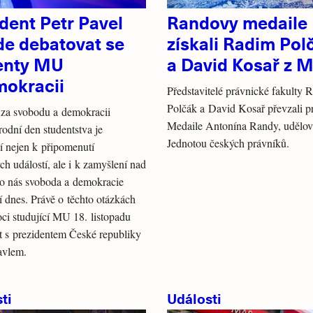
dent Petr Pavel
Randovy medaile
de debatovat se
získali Radim Pol
enty MU
a David Kosař z 
mokracii
Představitelé právnické fakulty 
Polčák a David Kosař převzali pr
 za svobodu a demokracii
Medaile Antonína Randy, udělo
odní den studentstva je
Jednotou českých právníků.
stí nejen k připomenutí
ých událostí, ale i k zamyšlení nad
ro nás svoboda a demokracie
 dnes. Právě o těchto otázkách
i studující MU 18. listopadu
t s prezidentem České republiky
avlem.
ti
Události