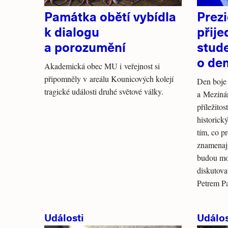
Památka obětí vybídla
Prezi
k dialogu
přije
a porozumění
stud
o de
Akademická obec MU i veřejnost si
připomněly v areálu Kounicových kolejí
Den boje
tragické události druhé světové války.
a Mezinár
příležito
historick
tím, co p
znamenají
budou moc
diskutova
Petrem P
Události
Událos