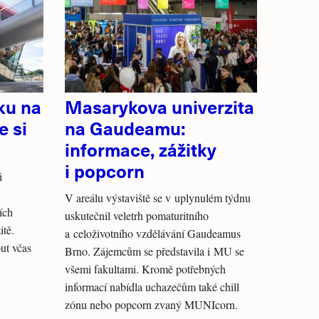
ku na
Masarykova univerzita
e si
na Gaudeamu:
informace, zážitky
i popcorn
i
V areálu výstaviště se v uplynulém týdnu
ích
uskutečnil veletrh pomaturitního
tě.
a celoživotního vzdělávání Gaudeamus
ut včas
Brno. Zájemcům se představila i MU se
všemi fakultami. Kromě potřebných
informací nabídla uchazečům také chill
zónu nebo popcorn zvaný MUNIcorn.