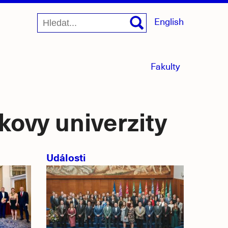
English
menu
Fakulty
sbaleno
kovy univerzity
Události