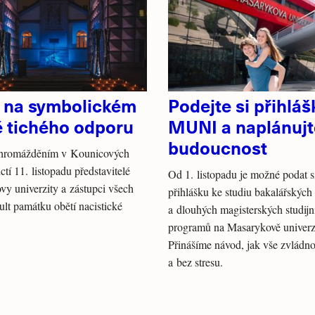
a na symbolickém
Podejte si přihláš
ě tichého odporu
MUNI a naplánujt
budoucnost
shromážděním v Kounicových
ctí 11. listopadu představitelé
Od 1. listopadu je možné podat s
y univerzity a zástupci všech
přihlášku ke studiu bakalářských
kult památku obětí nacistické
a dlouhých magisterských studijn
programů na Masarykově univerzi
Přinášíme návod, jak vše zvládno
a bez stresu.