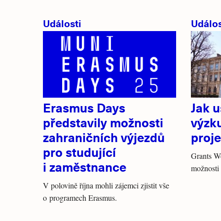
Události
Událos
Erasmus Days
Jak 
představily možnosti
výz
zahraničních výjezdů
proj
pro studující
Grants W
i zaměstnance
možnosti 
V polovině října mohli zájemci zjistit vše
o programech Erasmus.