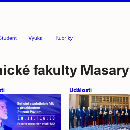
Student
Výuka
Rubriky
menu
sbaleno
nické fakulty Masary
ti
Události