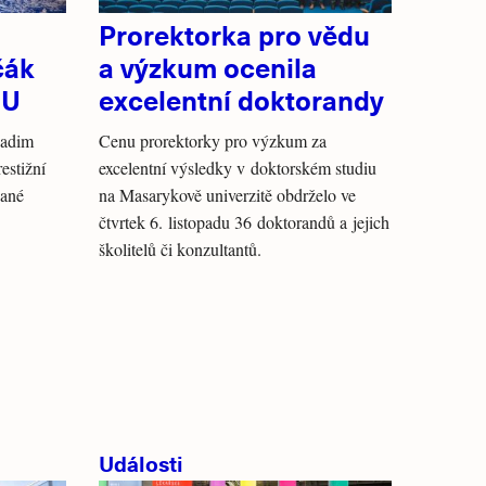
Prorektorka pro vědu
čák
a výzkum ocenila
MU
excelentní doktorandy
Radim
Cenu prorektorky pro výzkum za
estižní
excelentní výsledky v doktorském studiu
vané
na Masarykově univerzitě obdrželo ve
čtvrtek 6. listopadu 36 doktorandů a jejich
školitelů či konzultantů.
Události