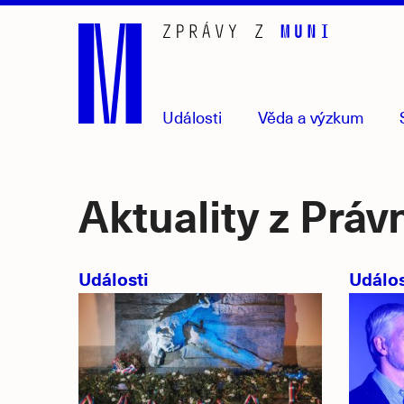
Přejít
na
hlavní
obsah
Události
Věda
a výzkum
Aktuality z Práv
Události
Událos