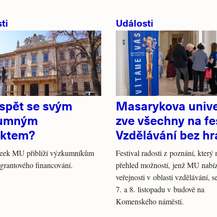
ti
Události
uspět se svým
Masarykova unive
kumným
zve všechny na fe
ektem?
Vzdělávání bez hr
eek MU přiblíží výzkumníkům
Festival radosti z poznání, který
grantového financování.
přehled možností, jenž MU nabíz
veřejnosti v oblasti vzdělávání, 
7. a 8. listopadu v budově na
Komenského náměstí.