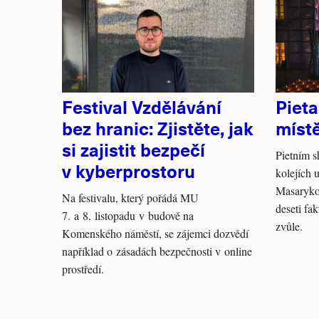
Festival Vzdělávání
Piet
bez hranic: Zjistěte, jak
míst
si zajistit bezpečí
Pietním 
v kyberprostoru
kolejích u
Masarykov
Na festivalu, který pořádá MU
deseti fa
7. a 8. listopadu v budově na
zvůle.
Komenského náměstí, se zájemci dozvědí
například o zásadách bezpečnosti v online
prostředí.