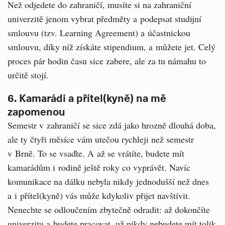
Než odjedete do zahraničí, musíte si na zahraniční
univerzitě jenom vybrat předměty a podepsat studijní
smlouvu (tzv. Learning Agreement) a účastnickou
smlouvu, díky níž získáte stipendium, a můžete jet. Celý
proces pár hodin času sice zabere, ale za tu námahu to
určitě stojí.
6. Kamarádi a přítel(kyně) na mě
zapomenou
Semestr v zahraničí se sice zdá jako hrozně dlouhá doba,
ale ty čtyři měsíce vám utečou rychleji než semestr
v Brně. To se vsaďte. A až se vrátíte, budete mít
kamarádům i rodině ještě roky co vyprávět. Navíc
komunikace na dálku nebyla nikdy jednodušší než dnes
a i přítel(kyně) vás může kdykoliv přijet navštívit.
Nenechte se odloučením zbytečně odradit: až dokončíte
univerzitu a budete pracovat, už nikdy nebudete mít tolik