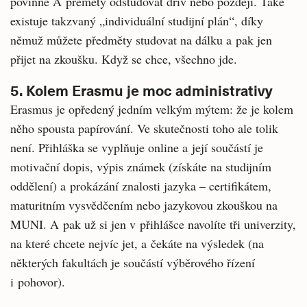
povinné A přeměty odstudovat dřív nebo později. Také
existuje takzvaný „individuální studijní plán“, díky
němuž můžete předměty studovat na dálku a pak jen
přijet na zkoušku. Když se chce, všechno jde.
5. Kolem Erasmu je moc administrativy
Erasmus je opředený jedním velkým mýtem: že je kolem
něho spousta papírování. Ve skutečnosti toho ale tolik
není. Přihláška se vyplňuje online a její součástí je
motivační dopis, výpis známek (získáte na studijním
oddělení) a prokázání znalosti jazyka – certifikátem,
maturitním vysvědčením nebo jazykovou zkouškou na
MUNI. A pak už si jen v přihlášce navolíte tři univerzity,
na které chcete nejvíc jet, a čekáte na výsledek (na
některých fakultách je součástí výběrového řízení
i pohovor).