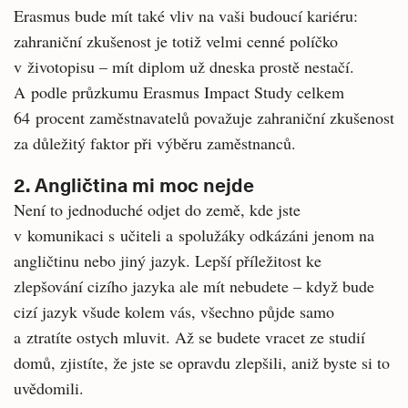
Erasmus bude mít také vliv na vaši budoucí kariéru:
zahraniční zkušenost je totiž velmi cenné políčko
v životopisu – mít diplom už dneska prostě nestačí.
A podle průzkumu Erasmus Impact Study celkem
64 procent zaměstnavatelů považuje zahraniční zkušenost
za důležitý faktor při výběru zaměstnanců.
2. Angličtina mi moc nejde
Není to jednoduché odjet do země, kde jste
v komunikaci s učiteli a spolužáky odkázáni jenom na
angličtinu nebo jiný jazyk. Lepší příležitost ke
zlepšování cizího jazyka ale mít nebudete – když bude
cizí jazyk všude kolem vás, všechno půjde samo
a ztratíte ostych mluvit. Až se budete vracet ze studií
domů, zjistíte, že jste se opravdu zlepšili, aniž byste si to
uvědomili.