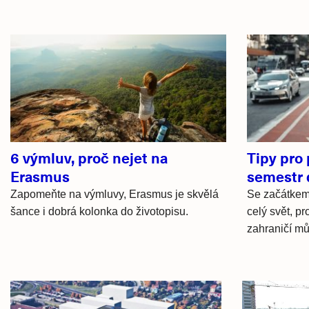
Související
články
6 výmluv, proč nejet na
Tipy pro 
Erasmus
semestr 
Zapomeňte na výmluvy, Erasmus je skvělá
Se začátkem 
šance i dobrá kolonka do životopisu.
celý svět, pr
zahraničí mů
Hlavní
novinky