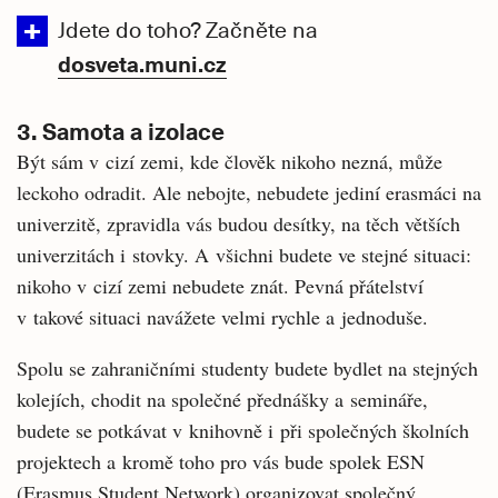
Jdete do toho? Začněte na
dosveta.muni.cz
3. Samota a izolace
Být sám v cizí zemi, kde člověk nikoho nezná, může
leckoho odradit. Ale nebojte, nebudete jediní erasmáci na
univerzitě, zpravidla vás budou desítky, na těch větších
univerzitách i stovky. A všichni budete ve stejné situaci:
nikoho v cizí zemi nebudete znát. Pevná přátelství
v takové situaci navážete velmi rychle a jednoduše.
Spolu se zahraničními studenty budete bydlet na stejných
kolejích, chodit na společné přednášky a semináře,
budete se potkávat v knihovně i při společných školních
projektech a kromě toho pro vás bude spolek ESN
(Erasmus Student Network) organizovat společný