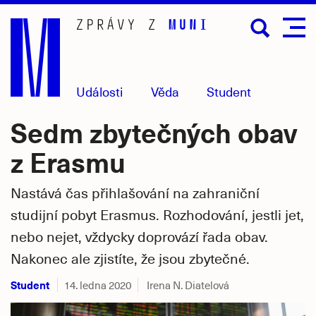
Přejít
na
hlavní
obsah
Události
Věda
Student
Sedm zbytečných obav
z Erasmu
Nastává čas přihlašování na zahraniční
studijní pobyt Erasmus. Rozhodování, jestli jet,
nebo nejet, vždycky doprovází řada obav.
Nakonec ale zjistíte, že jsou zbytečné.
Student
14. ledna 2020
Irena N. Diatelová