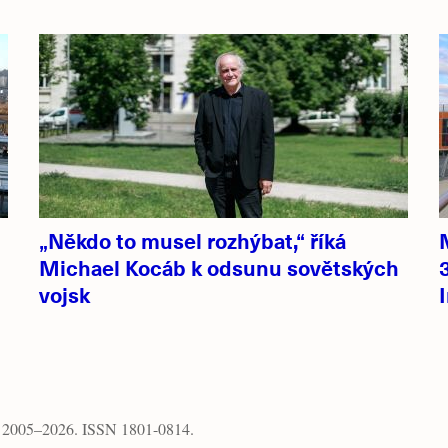
„Někdo to musel rozhýbat,“ říká
Michael Kocáb k odsunu sovětských
vojsk
, 2005–2026. ISSN 1801-0814.