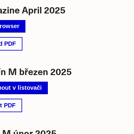
zine April 2025
browser
d PDF
n M březen 2025
out v listovači
t PDF
 M únor 2025