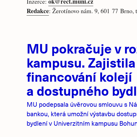
ok@rect.muni.cz
Inzerce:
Redakce
: Žerotínovo nám. 9, 601 77 Brno, 
Hlavní
MU pokračuje v ro
novinky
kampusu. Zajistila
financování kolejí
a dostupného bydl
MU podepsala úvěrovou smlouvu s Ná
bankou, která umožní výstavbu dostu
bydlení v Univerzitním kampusu Bohuni