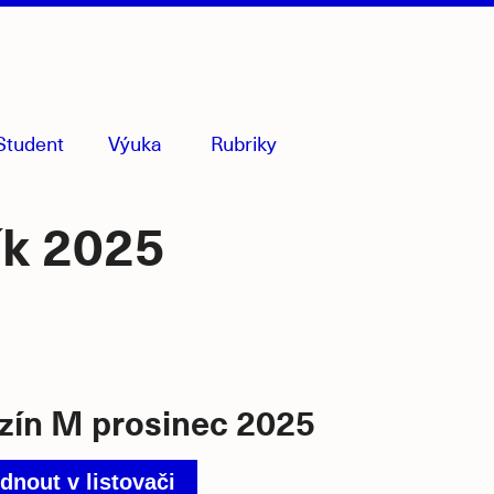
Student
Výuka
Rubriky
menu
sbaleno
ík 2025
ín M prosinec 2025
dnout v listovači