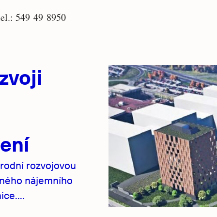
tel.: 549 49 8950
zvoji
ení
rodní rozvojovou
pného nájemního
ce....