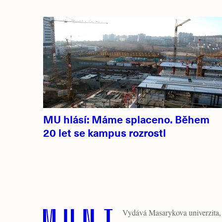
MU hlásí: Máme splaceno. Během
20 let se kampus rozrostl
Vydává
Masarykova univerzita