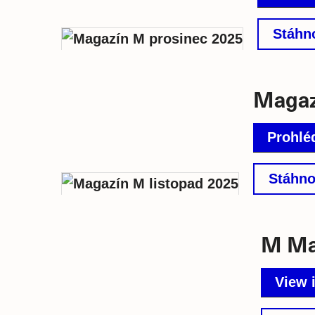
Stáhn
Magaz
Prohléd
Stáhno
M Ma
View 