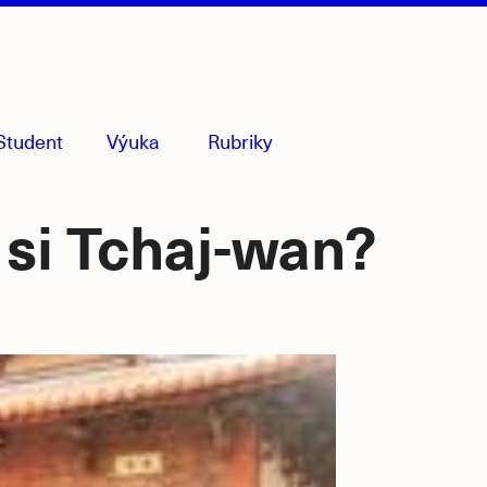
Student
Výuka
Rubriky
menu
sbaleno
 si Tchaj-wan?
Souvise
články