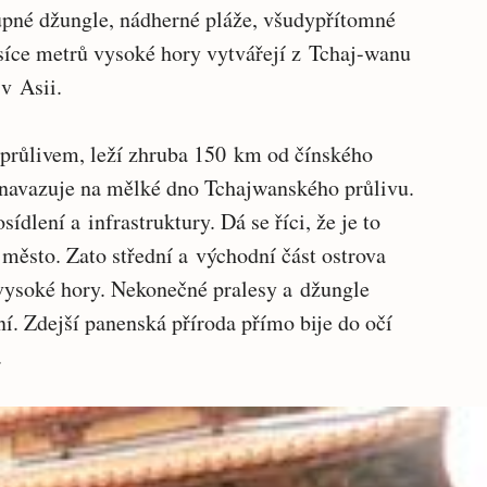
tupné džungle, nádherné pláže, všudypřítomné
isíce metrů vysoké hory vytvářejí z Tchaj-wanu
 v Asii.
růlivem, leží zhruba 150 km od čínského
a navazuje na mělké dno Tchajwanského průlivu.
sídlení a infrastruktury. Dá se říci, že je to
 město. Zato střední a východní část ostrova
 vysoké hory. Nekonečné pralesy a džungle
ní. Zdejší panenská příroda přímo bije do očí
m.