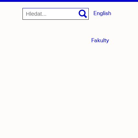
English
menu
Fakulty
sbaleno
jící