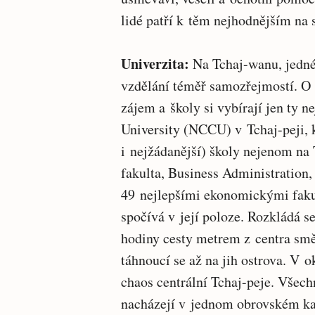
lidé patří k těm nejhodnějším na 
Univerzita:
Na Tchaj-wanu, jedné 
vzdělání téměř samozřejmostí. O s
zájem a školy si vybírají jen ty n
University (NCCU) v Tchaj-peji, k
i nejžádanější) školy nejenom na 
fakulta, Business Administration,
49 nejlepšími ekonomickými fakul
spočívá v její poloze. Rozkládá s
hodiny cesty metrem z centra sm
táhnoucí se až na jih ostrova. V 
chaos centrální Tchaj-peje. Všech
nacházejí v jednom obrovském ka