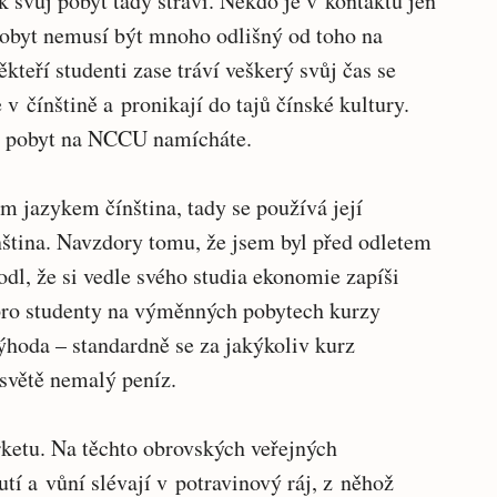
 svůj pobyt tady stráví. Někdo je v kontaktu jen
 pobyt nemusí být mnoho odlišný od toho na
kteří studenti zase tráví veškerý svůj čas se
v čínštině a pronikají do tajů čínské kultury.
vůj pobyt na NCCU namícháte.
m jazykem čínština, tady se používá její
nština. Navzdory tomu, že jsem byl před odletem
odl, že si vedle svého studia ekonomie zapíši
pro studenty na výměnných pobytech kurzy
ýhoda – standardně se za jakýkoliv kurz
 světě nemalý peníz.
rketu. Na těchto obrovských veřejných
utí a vůní slévají v potravinový ráj, z něhož