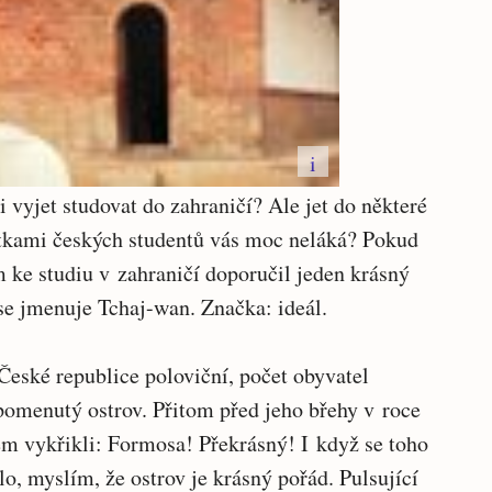
i
li vyjet studovat do zahraničí? Ale jet do některé
ítkami českých studentů vás moc neláká? Pokud
 ke studiu v zahraničí doporučil jeden krásný
se jmenuje Tchaj-wan. Značka: ideál.
 České republice poloviční, počet obyvatel
pomenutý ostrov. Přitom před jeho břehy v roce
em vykřikli: Formosa! Překrásný! I když se toho
lo, myslím, že ostrov je krásný pořád. Pulsující