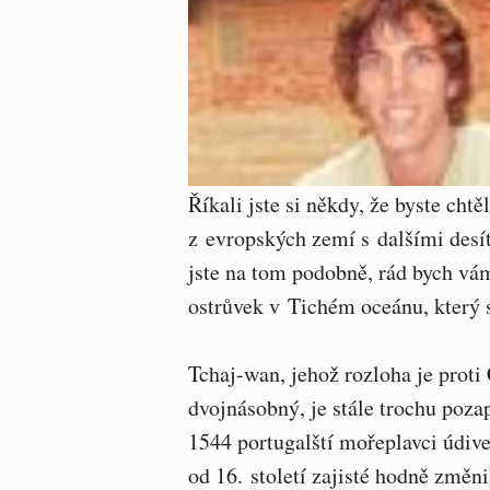
Říkali jste si někdy, že byste chtě
z evropských zemí s dalšími des
jste na tom podobně, rád bych vám
ostrůvek v Tichém oceánu, který 
Tchaj-wan, jehož rozloha je proti
dvojnásobný, je stále trochu poza
1544 portugalští mořeplavci údiv
od 16. století zajisté hodně změni