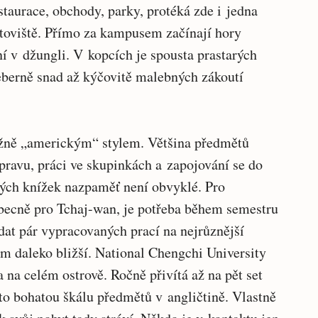
staurace, obchody, parky, protéká zde i jedna
toviště. Přímo za kampusem začínají hory
ní v džungli. V kopcích je spousta prastarých
eberně snad až kýčovitě malebných zákoutí
žně „americkým“ stylem. Většina předmětů
pravu, práci ve skupinkách a zapojování se do
lých knížek nazpaměť není obvyklé. Pro
obecně pro Tchaj-wan, je potřeba během semestru
dat pár vypracovaných prací na nejrůznější
m daleko bližší. National Chengchi University
 na celém ostrově. Ročně přivítá až na pět set
to bohatou škálu předmětů v angličtině. Vlastně