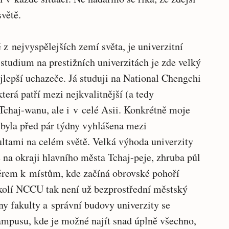
světě.
z nejvyspělejších zemí světa, je univerzitní
tudium na prestižních univerzitách je zde velký
ejlepší uchazeče. Já studuji na National Chengchi
terá patří mezi nejkvalitnější (a tedy
Tchaj-wanu, ale i v celé Asii. Konkrétně moje
 byla před pár týdny vyhlášena mezi
tami na celém světě. Velká výhoda univerzity
e na okraji hlavního města Tchaj-peje, zhruba půl
ěrem k místům, kde začíná obrovské pohoří
okolí NCCU tak není už bezprostřední městský
ny fakulty a správní budovy univerzity se
mpusu, kde je možné najít snad úplně všechno,