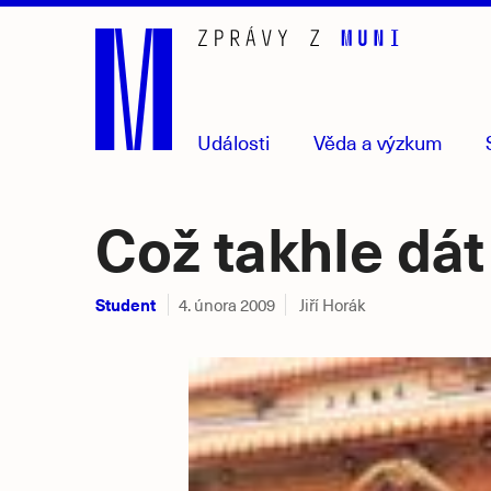
Přejít
na
hlavní
obsah
Události
Věda
a výzkum
Což takhle dát
Student
4. února 2009
Jiří Horák