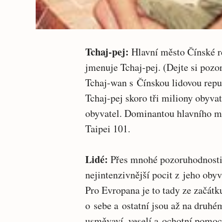
Tchaj-pej:
Hlavní město Čínské re
jmenuje Tchaj-pej. (Dejte si pozo
Tchaj-wan s Čínskou lidovou repu
Tchaj-pej skoro tři miliony obyvat
obyvatel. Dominantou hlavního měs
Taipei 101.
Lidé:
Přes mnohé pozoruhodnosti 
nejintenzivnější pocit z jeho obyv
Pro Evropana je to tady ze začátku
o sebe a ostatní jsou až na druhé
usměvaví, veselí a ochotní pomoci