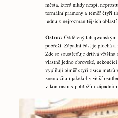
města, která nikdy nespí, nepros
termální prameny a téměř čtyři t
jednu z nejrozmanitějších oblastí
Ostrov:
Oddělený tchajwanským p
pobřeží. Západní část je plochá 
Zde se soustřeďuje drtivá většina o
vlastně jedno obrovské, nekončící
vyplňují téměř čtyři tisíce metrů
znemožňují jakékoliv větší osídle
v kontrastu s pobřežím západní