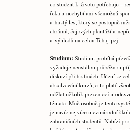
co student k životu potřebuje – re
řeka a nechybí ani všemožná spor
a hustý les, který se postupně mě
chrámů, čajových plantáží a nepř
a výhledů na celou Tchaj-pej.
Studium:
Studium probíhá převá
vyžaduje neustálou průběžnou pří
diskuzí při hodinách. Učení se ce
absolvování kurzů, a to platí vše
udělat několik prezentací a odevz
témata. Mně osobně je tento systé
je navíc nejvíce mezinárodní škola
zahraničních studentů. Nabízí pro