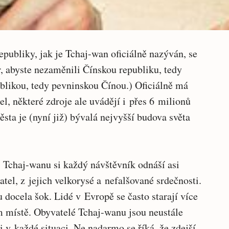
publiky, jak je Tchaj-wan oficiálně nazýván, se
r, abyste nezaměnili Čínskou republiku, tedy
blikou, tedy pevninskou Čínou.) Oficiálně má
el, některé zdroje ale uvádějí i přes 6 milionů
ta je (nyní již) bývalá nejvyšší budova světa
Tchaj-wanu si každý návštěvník odnáší asi
atel, z jejich velkorysé a nefalšované srdečnosti.
 docela šok. Lidé v Evropě se často starají více
m místě. Obyvatelé Tchaj-wanu jsou neustále
 v každé situaci. Ne nadarmo se říká, že zdejší