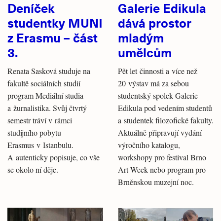
Deníček
Galerie Edikula
studentky MUNI
dává prostor
z Erasmu – část
mladým
3.
umělcům
Renata Sasková studuje na
Pět let činnosti a více než
fakultě sociálních studií
20 výstav má za sebou
program Mediální studia
studentský spolek Galerie
a žurnalistika. Svůj čtvrtý
Edikula pod vedením studentů
semestr tráví v rámci
a studentek filozofické fakulty.
studijního pobytu
Aktuálně připravují vydání
Erasmus v Istanbulu.
výročního katalogu,
A autenticky popisuje, co vše
workshopy pro festival Brno
se okolo ní děje.
Art Week nebo program pro
Brněnskou muzejní noc.