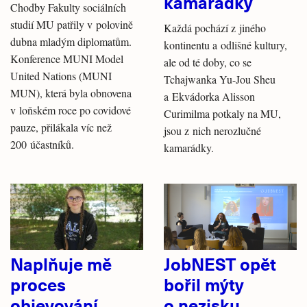
kamarádky
Chodby Fakulty sociálních
studií MU patřily v polovině
Každá pochází z jiného
dubna mladým diplomatům.
kontinentu a odlišné kultury,
Konference MUNI Model
ale od té doby, co se
United Nations (MUNI
Tchajwanka Yu-Jou Sheu
MUN), která byla obnovena
a Ekvádorka Alisson
v loňském roce po covidové
Curimilma potkaly na MU,
pauze, přilákala víc než
jsou z nich nerozlučné
200 účastníků.
kamarádky.
Naplňuje mě
JobNEST opět
proces
bořil mýty
objevování,
o nezisku