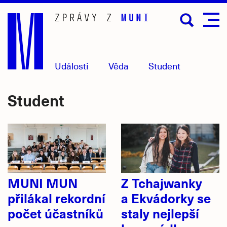
Přejít
na
hlavní
obsah
Události
Věda
Student
Student
MUNI MUN
Z Tchajwanky
přilákal rekordní
a Ekvádorky se
počet účastníků
staly nejlepší