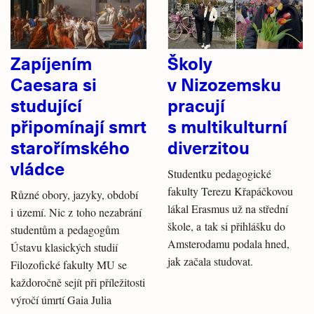
Zapíjením
Školy
Caesara si
v Nizozemsku
studující
pracují
připomínají smrt
s multikulturní
starořímského
diverzitou
vládce
Studentku pedagogické
fakulty Terezu Křapáčkovou
Různé obory, jazyky, období
lákal Erasmus už na střední
i území. Nic z toho nezabrání
škole, a tak si přihlášku do
studentům a pedagogům
Amsterodamu podala hned,
Ústavu klasických studií
jak začala studovat.
Filozofické fakulty MU se
každoročně sejít při příležitosti
výročí úmrtí Gaia Julia