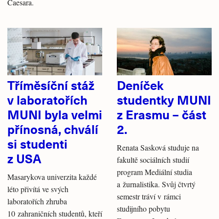
Caesara.
Tříměsíční stáž
Deníček
v laboratořích
studentky MUNI
MUNI byla velmi
z Erasmu – část
přínosná, chválí
2.
si studenti
Renata Sasková studuje na
z USA
fakultě sociálních studií
program Mediální studia
Masarykova univerzita každé
a žurnalistika. Svůj čtvrtý
léto přivítá ve svých
semestr tráví v rámci
laboratořích zhruba
studijního pobytu
10 zahraničních studentů, kteří