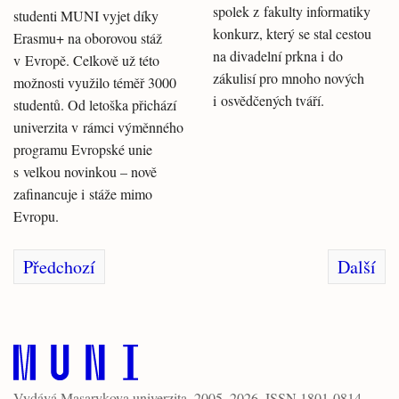
spolek z fakulty informatiky
studenti MUNI vyjet díky
konkurz, který se stal cestou
Erasmu+ na oborovou stáž
na divadelní prkna i do
v Evropě. Celkově už této
zákulisí pro mnoho nových
možnosti využilo téměř 3000
i osvědčených tváří.
studentů. Od letoška přichází
univerzita v rámci výměnného
programu Evropské unie
s velkou novinkou – nově
zafinancuje i stáže mimo
Evropu.
Předchozí
Další
Vydává
Masarykova univerzita
, 2005–2026. ISSN 1801-0814.