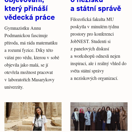
který přináší
a státní správě
vědecká práce
Filozofická fakulta MU
poskytla v minulém týdnu
Gymnazistku Annu
prostory pro konferenci
Podmanickou fascinuje
JobNEST. Studenti si
příroda, má ráda matematiku
z panelových diskusí
a rozumí fyzice. Díky této
a workshopů odnesli nejen
vášni pro vědu, kterou v sobě
inspiraci, ale i reálný vhled do
objevila jako malá, se jí
světa státní správy
otevřela možnost pracovat
a neziskových organizací.
v laboratořích Masarykovy
univerzity.