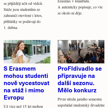
Erasmus v Istanbulu.
se přijíždějí učit od vědců.
A autenticky popisuje, co vše
Stáže jsou studentům ze
se okolo ní děje.
zahraničí otevřené i letos,
přihlášky se podávají do
1. dubna.
S Erasmem
ProFIdivadlo se
mohou studenti
připravuje na
nově vycestovat
další sezonu.
na stáž i mimo
Mělo konkurz
Evropu
První středu jarního semestru
uspořádal studentský divadelní
Už více než 15 let mohou