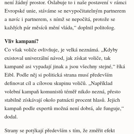
není žádný prostor. Oslabuje to i naše postavení v rámci
Evropské unie, stáváme se nevypočitatelným partnerem
a navíc i partnerem, s nímž se nepočítá, protože se
každých pár měsíců mění vláda,“ doplnil politolog.
Vliv kampaní?
Co však voliče ovlivňuje, je velká neznámá. „Kdyby
existoval univerzální návod, jak získat voliče, tak
kampaně asi vypadají jinak a jsou všechny stejné,“ říká
Eibl. Podle něj si politická strana musí především
definovat cíl a cílovou skupinu voličů. „Například
volební kampaň komunistů téměř nikdo nezná, přesto
stabilně získávají okolo patnácti procent hlasů. Jejich
kampaň podle expertů možná není dobrá, ale funguje,“
dodal.
Strany se potýkají především s tím, že změřit efekt