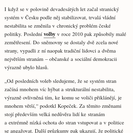
I když se v polovině devadesátých let začal stranický
systém v Česku podle něj stabilizovat, trvalá vládní
nestabilita se změnila v chronický problém české
volby
politiky. Poslední
v roce 2010 pak způsobily malé
zemětřesení. Do sněmovny se dostaly dvě zcela nové
strany, vypadli z ní naopak tradiční lidovci a dvěma
největším stranám – občanské a sociální demokracii
výrazně ubylo hlasů.
„Od posledních voleb sledujeme, že se systém stran
začíná mnohem víc hýbat a strukturální nestabilita,
výrazně ovlivněná tím, ke komu se voliči přiklánějí, je
mnohem větší,“ podotkl Kopeček. Za těmito změnami
stojí především velká nedůvěra lidí ke stranám
a extrémně nízká ochota do stran vstupovat a v politice
se angažovat. Další průzkumy pak ukazují, že politické