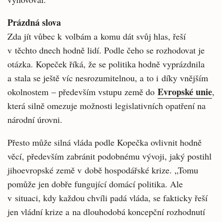
Prázdná slova
Zda jít vůbec k volbám a komu dát svůj hlas, řeší
v těchto dnech hodně lidí. Podle čeho se rozhodovat je
otázka. Kopeček říká, že se politika hodně vyprázdnila
a stala se ještě víc nesrozumitelnou, a to i díky vnějším
Evropské unie
okolnostem – především vstupu země do
,
která silně omezuje možnosti legislativních opatření na
národní úrovni.
Přesto může silná vláda podle Kopečka ovlivnit hodně
věcí, především zabránit podobnému vývoji, jaký postihl
jihoevropské země v době hospodářské krize. „Tomu
pomůže jen dobře fungující domácí politika. Ale
v situaci, kdy každou chvíli padá vláda, se fakticky řeší
jen vládní krize a na dlouhodobá koncepční rozhodnutí