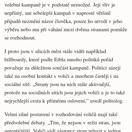
volební kampaně je v podstatě nemožné. Její vliv je
nepřímý, ani sebelepší kampaň v naprosté většině
případů nezmění názor člověka, pouze ho utvrdí v jeho
výběru nebo mu při váhání mezi dvěma stranami pomůže
se rozhodnout.
I proto jsou v ulicích měst stále vidět například
billboardy, které podle Eibla mnoho politiků pořád
považuje za důležitou součást kampaně. Politici sázejí
také na osobní kontakt s voliči a mnohem častěji i na
sociální sítě. „Strany jsou na nich stále aktivnější,
protože na sociálních sítích jsou jejich voliči a je to také
nejrychlejší cesta k přímému oslovení,“ uvedl politolog.
Velmi silné postavení v rozhodování voličů mají také
předvolební debaty. „Tím, že nejsou v režii stran, jsou
autentičtější. Voliči vidí zástupce stran mluvit a jednat