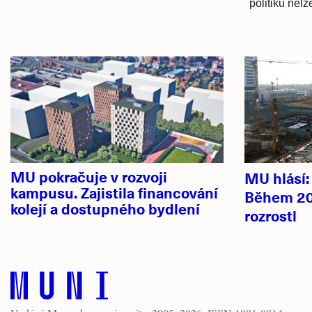
politiků nel
Hlavní
novinky
MU pokračuje v rozvoji
MU hlásí
kampusu. Zajistila financování
Během 20
kolejí a dostupného bydlení
rozrostl