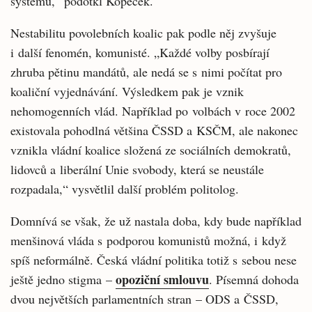
systému,“ podotkl Kopeček.
Nestabilitu povolebních koalic pak podle něj zvyšuje
i další fenomén, komunisté. „Každé volby posbírají
zhruba pětinu mandátů, ale nedá se s nimi počítat pro
koaliční vyjednávání. Výsledkem pak je vznik
nehomogenních vlád. Například po volbách v roce 2002
existovala pohodlná většina ČSSD a KSČM, ale nakonec
vznikla vládní koalice složená ze sociálních demokratů,
lidovců a liberální Unie svobody, která se neustále
rozpadala,“ vysvětlil další problém politolog.
Domnívá se však, že už nastala doba, kdy bude například
menšinová vláda s podporou komunistů možná, i když
spíš neformálně. Česká vládní politika totiž s sebou nese
opoziční smlouvu
ještě jedno stigma –
. Písemná dohoda
dvou největších parlamentních stran – ODS a ČSSD,