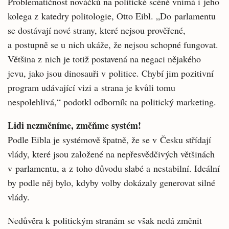
Problematičnost nováčků na politické scéně vnímá i jeho
kolega z katedry politologie, Otto Eibl. „Do parlamentu
se dostávají nové strany, které nejsou prověřené,
a postupně se u nich ukáže, že nejsou schopné fungovat.
Většina z nich je totiž postavená na negaci nějakého
jevu, jako jsou dinosauři v politice. Chybí jim pozitivní
program udávající vizi a strana je kvůli tomu
nespolehlivá,“ podotkl odborník na politický marketing.
Lidi nezměníme, změňme systém!
Podle Eibla je systémově špatně, že se v Česku střídají
vlády, které jsou založené na nepřesvědčivých většinách
v parlamentu, a z toho důvodu slabé a nestabilní. Ideální
by podle něj bylo, kdyby volby dokázaly generovat silné
vlády.
Nedůvěra k politickým stranám se však nedá změnit