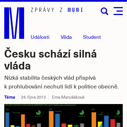
Přejít
na
hlavní
obsah
Události
Věda
Student
Česku schází silná
vláda
Nízká stabilita českých vlád přispívá
k prohlubování nechuti lidí k politice obecně.
Téma
24. října 2013
Ema Marušáková