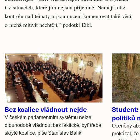
i v situacích, které jim nejsou příjemné. Nemají totiž
kontrolu nad tématy a jsou nuceni komentovat také věci,
o nichž mluvit nechtějí,“ podotkl Eibl.
Související
články
Bez koalice vládnout nejde
Student:
politiků
V českém parlamentním systému nelze
dlouhodobě vládnout bez faktické, byť třeba
Oceněný abs
skryté koalice, píše Stanislav Balík.
prokázal, že