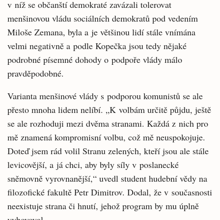
v níž se občanští demokraté zavázali tolerovat
menšinovou vládu sociálních demokratů pod vedením
Miloše Zemana, byla a je většinou lidí stále vnímána
velmi negativně a podle Kopečka jsou tedy nějaké
podrobné písemné dohody o podpoře vlády málo
pravděpodobné.
Varianta menšinové vlády s podporou komunistů se ale
přesto mnoha lidem nelíbí. „K volbám určitě půjdu, ještě
se ale rozhoduji mezi dvěma stranami. Každá z nich pro
mě znamená kompromisní volbu, což mě neuspokojuje.
Doteď jsem rád volil Stranu zelených, kteří jsou ale stále
levicovější, a já chci, aby byly síly v poslanecké
sněmovně vyrovnanější,“ uvedl student hudební vědy na
filozofické fakultě Petr Dimitrov. Dodal, že v současnosti
neexistuje strana či hnutí, jehož program by mu úplně
vyhovoval.