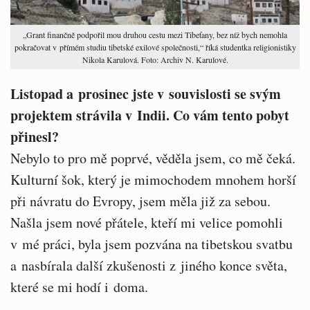
„Grant finančně podpořil mou druhou cestu mezi Tibeťany, bez níž bych nemohla
pokračovat v přímém studiu tibetské exilové společnosti,“ říká studentka religionistiky
Nikola Karulová. Foto: Archiv N. Karulové.
Listopad a prosinec jste v souvislosti se svým
projektem strávila v Indii. Co vám tento pobyt
přinesl?
Nebylo to pro mě poprvé, věděla jsem, co mě čeká.
Kulturní šok, který je mimochodem mnohem horší
při návratu do Evropy, jsem měla již za sebou.
Našla jsem nové přátele, kteří mi velice pomohli
v mé práci, byla jsem pozvána na tibetskou svatbu
a nasbírala další zkušenosti z jiného konce světa,
které se mi hodí i doma.