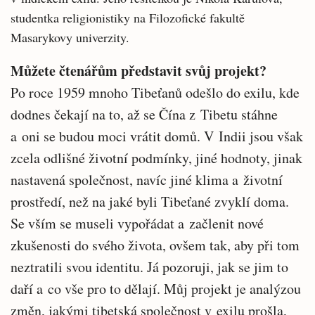
studentka religionistiky na Filozofické fakultě
Masarykovy univerzity.
Můžete čtenářům představit svůj projekt?
Po roce 1959 mnoho Tibeťanů odešlo do exilu, kde
dodnes čekají na to, až se Čína z Tibetu stáhne
a oni se budou moci vrátit domů. V Indii jsou však
zcela odlišné životní podmínky, jiné hodnoty, jinak
nastavená společnost, navíc jiné klima a životní
prostředí, než na jaké byli Tibeťané zvyklí doma.
Se vším se museli vypořádat a začlenit nové
zkušenosti do svého života, ovšem tak, aby při tom
neztratili svou identitu. Já pozoruji, jak se jim to
daří a co vše pro to dělají. Můj projekt je analýzou
změn, jakými tibetská společnost v exilu prošla,