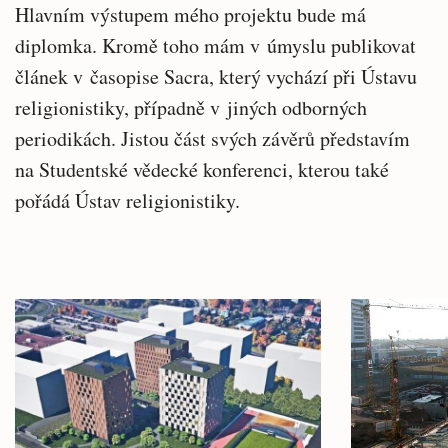
Hlavním výstupem mého projektu bude má
diplomka. Kromě toho mám v úmyslu publikovat
článek v časopise Sacra, který vychází při Ústavu
religionistiky, případně v jiných odborných
periodikách. Jistou část svých závěrů představím
na Studentské vědecké konferenci, kterou také
pořádá Ústav religionistiky.
Související
Hlavní
články
novinky