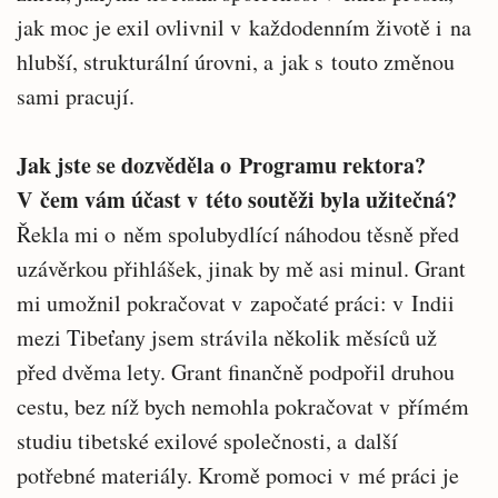
jak moc je exil ovlivnil v každodenním životě i na
hlubší, strukturální úrovni, a jak s touto změnou
sami pracují.
Jak jste se dozvěděla o Programu rektora?
V čem vám účast v této soutěži byla užitečná?
Řekla mi o něm spolubydlící náhodou těsně před
uzávěrkou přihlášek, jinak by mě asi minul. Grant
mi umožnil pokračovat v započaté práci: v Indii
mezi Tibeťany jsem strávila několik měsíců už
před dvěma lety. Grant finančně podpořil druhou
cestu, bez níž bych nemohla pokračovat v přímém
studiu tibetské exilové společnosti, a další
potřebné materiály. Kromě pomoci v mé práci je