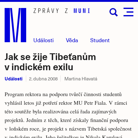
Přejít
na
hlavní
obsah
Události
Věda
Student
Jak se žije Tibeťanům
v indickém exilu
Události
2. dubna 2008
Martina Hlavatá
Program rektora na podporu tvůrčí činnosti studentů
vyhlásil letos již potřetí rektor MU Petr Fiala. V rámci
této soutěže byla realizována celá řada zajímavých
projektů. Jedním z těch, které získaly finanční podporu
v loňském roce, je projekt s názvem Tibetská společnost
v indickém exilu. Jeho řešitelkou je Nikola Karulová,