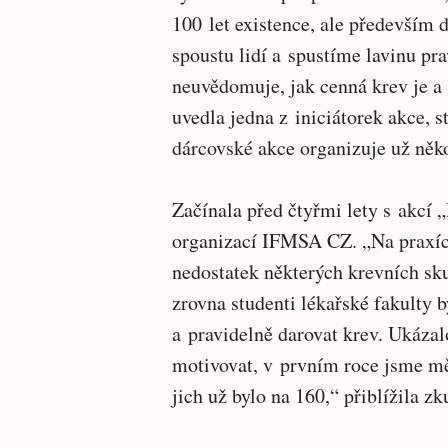
100 let existence, ale především
spoustu lidí a spustíme lavinu pra
neuvědomuje, jak cenná krev je a
uvedla jedna z iniciátorek akce, s
dárcovské akce organizuje už něko
Začínala před čtyřmi lety s akcí 
organizací IFMSA CZ. „Na praxích
nedostatek některých krevních sku
zrovna studenti lékařské fakulty 
a pravidelně darovat krev. Ukázal
motivovat, v prvním roce jsme měl
jich už bylo na 160,“ přiblížila z