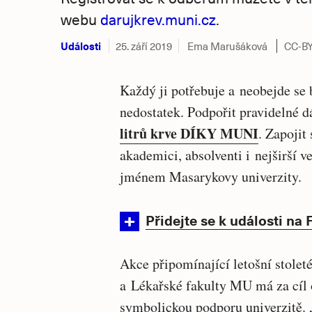
webu
darujkrev.muni.cz
.
Události
25. září 2019
Ema Marušáková
CC-B
Každý ji potřebuje a neobejde se 
nedostatek. Podpořit pravidelné d
litrů krve DÍKY MUNI
. Zapojit
akademici, absolventi i nejširší ve
jménem Masarykovy univerzity.
Přidejte se k události na
Akce připomínající letošní stolet
a Lékařské fakulty MU má za cíl 
symbolickou podporu univerzitě. 