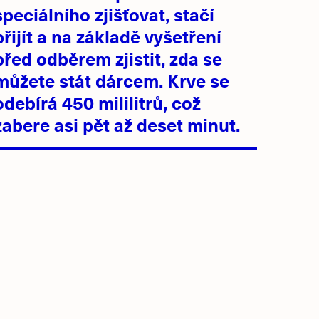
speciálního zjišťovat, stačí
přijít a na základě vyšetření
před odběrem zjistit, zda se
můžete stát dárcem. Krve se
odebírá 450 mililitrů, což
zabere asi pět až deset minut.