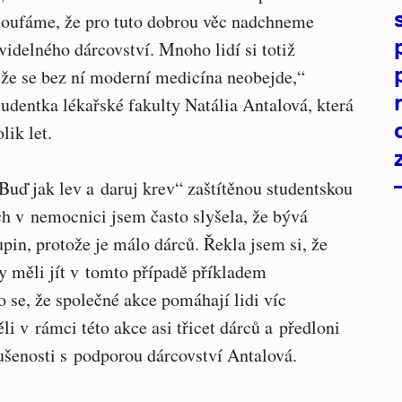
 doufáme, že pro tuto dobrou věc nadchneme
videlného dárcovství. Mnoho lidí si totiž
 že se bez ní moderní medicína neobejde,“
tudentka lékařské fakulty Natália Antalová, která
lik let.
„Buď jak lev a daruj krev“ zaštítěnou studentskou
 v nemocnici jsem často slyšela, že bývá
pin, protože je málo dárců. Řekla jsem si, že
by měli jít v tomto případě příkladem
o se, že společné akce pomáhají lidi víc
i v rámci této akce asi třicet dárců a předloni
kušenosti s podporou dárcovství Antalová.