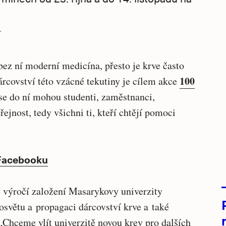
Y
bez ní moderní medicína, přesto je krve často
100
árcovství této vzácné tekutiny je cílem akce
 se do ní mohou studenti, zaměstnanci,
řejnost, tedy všichni ti, kteří chtějí pomoci
 Facebooku
é výročí založení Masarykovy univerzity
osvětu a propagaci dárcovství krve a také
„Chceme vlít univerzitě novou krev pro dalších