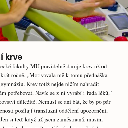
í krve
ecké fakulty MU pravidelně daruje krev už od
řikrát ročně. „Motivovala mě k tomu přednáška
 gymnáziu. Krev totiž nejde ničím nahradit
ám potřebovat. Navíc se z ní vyrábí i řada léků,“
covství důležité. Nemusí se ani bát, že by po pár
enosti posílají transfuzní oddělení upozornění,
„Jen si teď, když už jsem zaměstnaná, musím