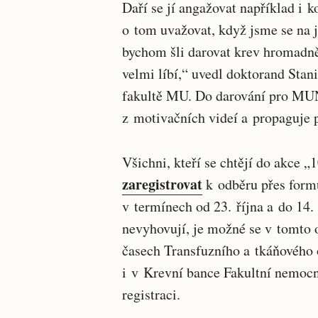
Daří se jí angažovat například i
o tom uvažovat, když jsme se na j
bychom šli darovat krev hromadně 
velmi líbí,“ uvedl doktorand Stani
fakultě MU. Do darování pro MUNI 
z motivačních videí a propaguje p
Všichni, kteří se chtějí do akce
zaregistrovat
k odběru přes form
v termínech od 23. října a do 14
nevyhovují, je možné se v tomto 
časech Transfuzního a tkáňového 
i v Krevní bance Fakultní nemocn
registraci.