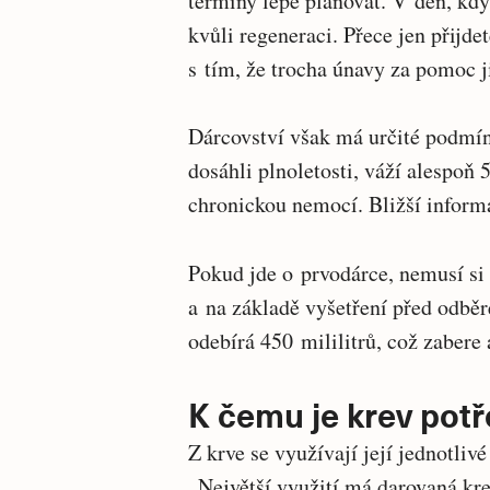
termíny lépe plánovat. V den, kdy
kvůli regeneraci. Přece jen přijdet
s tím, že trocha únavy za pomoc j
Dárcovství však má určité podmín
dosáhli plnoletosti, váží alespoň 
chronickou nemocí. Bližší infor
Pokud jde o prvodárce, nemusí si d
a na základě vyšetření před odběre
odebírá 450 mililitrů, což zabere 
K čemu je krev pot
Z krve se využívají její jednotliv
„Největší využití má darovaná kre