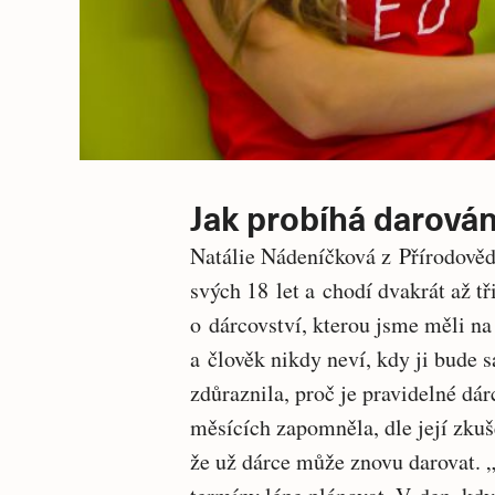
Jak probíhá darován
Natálie Nádeníčková z Přírodověd
svých 18 let a chodí dvakrát až t
o dárcovství, kterou jsme měli na
a člověk nikdy neví, kdy ji bude s
zdůraznila, proč je pravidelné dár
měsících zapomněla, dle její zkuš
že už dárce může znovu darovat. 