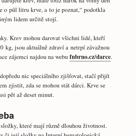
 darujete krev, máte totiž nárok na volný den
e o půl litru krve, a to je poznat,“ podotkla
iným lidem určitě stojí.
ky. Krev mohou darovat všichni lidé, kteří
50 kg, jsou aktuálně zdraví a netrpí závažnou
fnbrno.cz/darce
mace zájemci najdou na webu
.
opředu nic speciálního zjišťovat, stačí přijít
m zjistit, zda se mohou stát dárci. Krve se
asi pět až deset minut.
řeba
é složky, které mají různě dlouhou životnost.
v či její složky na Interní hematologická