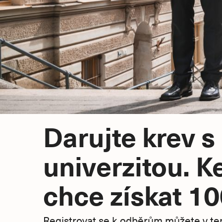
Darujte krev 
univerzitou. K
chce získat 100
Registrovat se k odběrům můžete v term