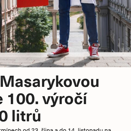
s Masarykovou
e 100. výročí
 litrů
ínech od 23. října a do 14. listopadu na