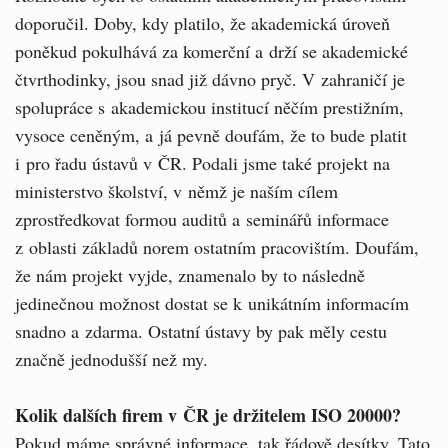
doporučil. Doby, kdy platilo, že akademická úroveň
poněkud pokulhává za komerční a drží se akademické
čtvrthodinky, jsou snad již dávno pryč. V zahraničí je
spolupráce s akademickou institucí něčím prestižním,
vysoce ceněným, a já pevně doufám, že to bude platit
i pro řadu ústavů v ČR. Podali jsme také projekt na
ministerstvo školství, v němž je naším cílem
zprostředkovat formou auditů a seminářů informace
z oblasti základů norem ostatním pracovištím. Doufám,
že nám projekt vyjde, znamenalo by to následně
jedinečnou možnost dostat se k unikátním informacím
snadno a zdarma. Ostatní ústavy by pak měly cestu
značně jednodušší než my.
Kolik dalších firem v ČR je držitelem ISO 20000?
Pokud máme správné informace, tak řádově desítky. Tato