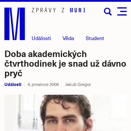
Přejít
na
hlavní
obsah
Události
Věda
Student
Doba akademických
čtvrthodinek je snad už dávno
pryč
Události
4. prosince 2008
Jakub Gregor