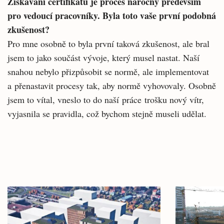
Získávání certifikátu je proces náročný především
pro vedoucí pracovníky. Byla toto vaše první podobná
zkušenost?
Pro mne osobně to byla první taková zkušenost, ale bral
jsem to jako součást vývoje, který musel nastat. Naší
snahou nebylo přizpůsobit se normě, ale implementovat
a přenastavit procesy tak, aby normě vyhovovaly. Osobně
jsem to vítal, vneslo to do naší práce trošku nový vítr,
vyjasnila se pravidla, což bychom stejně museli udělat.
Související
Hlavní
články
novinky