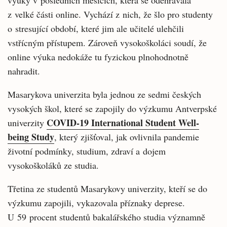
výuky v posledních měsících, která se odehrávala
z velké části online. Vychází z nich, že šlo pro studenty
o stresující období, které jim ale učitelé ulehčili
vstřícným přístupem. Zároveň vysokoškoláci soudí, že
online výuka nedokáže tu fyzickou plnohodnotně
nahradit.
Masarykova univerzita byla jednou ze sedmi českých
vysokých škol, které se zapojily do výzkumu Antverpské
COVID-19 International Student Well-
univerzity
being Study
, který zjišťoval, jak ovlivnila pandemie
životní podmínky, studium, zdraví a dojem
vysokoškoláků ze studia.
Třetina ze studentů Masarykovy univerzity, kteří se do
výzkumu zapojili, vykazovala příznaky deprese.
U 59 procent studentů bakalářského studia významně