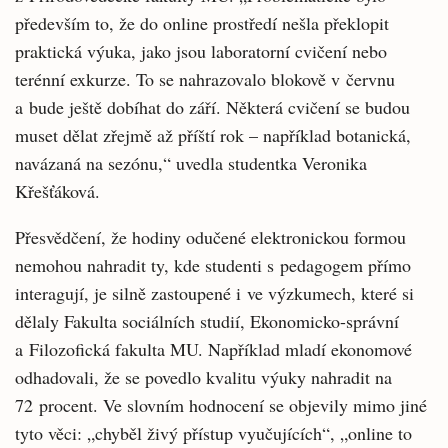
především to, že do online prostředí nešla překlopit
praktická výuka, jako jsou laboratorní cvičení nebo
terénní exkurze. To se nahrazovalo blokově v červnu
a bude ještě dobíhat do září. Některá cvičení se budou
muset dělat zřejmě až příští rok – například botanická,
navázaná na sezónu,“ uvedla studentka Veronika
Křešťáková.
Přesvědčení, že hodiny odučené elektronickou formou
nemohou nahradit ty, kde studenti s pedagogem přímo
interagují, je silně zastoupené i ve výzkumech, které si
dělaly Fakulta sociálních studií, Ekonomicko-správní
a Filozofická fakulta MU. Například mladí ekonomové
odhadovali, že se povedlo kvalitu výuky nahradit na
72 procent. Ve slovním hodnocení se objevily mimo jiné
tyto věci: „chyběl živý přístup vyučujících“, „online to