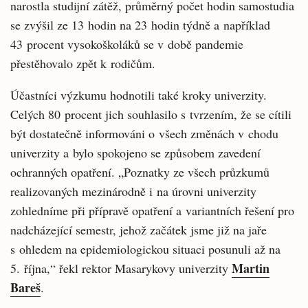
narostla studijní zátěž, průměrný počet hodin samostudia
se zvýšil ze 13 hodin na 23 hodin týdně a například
43 procent vysokoškoláků se v době pandemie
přestěhovalo zpět k rodičům.
Účastníci výzkumu hodnotili také kroky univerzity.
Celých 80 procent jich souhlasilo s tvrzením, že se cítili
být dostatečně informováni o všech změnách v chodu
univerzity a bylo spokojeno se způsobem zavedení
ochranných opatření. „Poznatky ze všech průzkumů
realizovaných mezinárodně i na úrovni univerzity
zohledníme při přípravě opatření a variantních řešení pro
nadcházející semestr, jehož začátek jsme již na jaře
s ohledem na epidemiologickou situaci posunuli až na
Martin
5. října,“ řekl rektor Masarykovy univerzity
Bareš
.