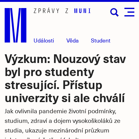
Přejít
na
hlavní
obsah
Události
Věda
Student
Výzkum: Nouzový stav
byl pro studenty
stresující. Přístup
univerzity si ale chválí
Jak ovlivnila pandemie životní podmínky,
studium, zdraví a dojem vysokoškoláků ze
studia, ukazuje mezinárodní průzkum