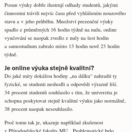
Posun výuky dobře ilustrují odhady studentů, jakými
činnostmi trávili nejvíc času před vyhlášením nouzového
stavu a v jeho průběhu. Množství prezenční výuky
spadlo z průměrných 16 hodin týdně na nulu, online
vyučování se naopak zvedlo z nuly na šest hodin
a samostudium zabralo místo 13 hodin nově 23 hodin
týdně.
Je online výuka stejně kvalitní?
Do jaké míry dokážou hodiny „na dálku“ nahradit ty
fyzické, se studenti neshodli a odpovědi výrazně liší.
34 procent studentů souhlasilo s tím, že univerzita je
schopna poskytovat stejně kvalitní výuku jako normálně,
38 procent naopak nesouhlasilo.
Proč tomu tak je, ukazuje například zkušenost
z Přírodovědecké fakulty MU. „Problematické bylo