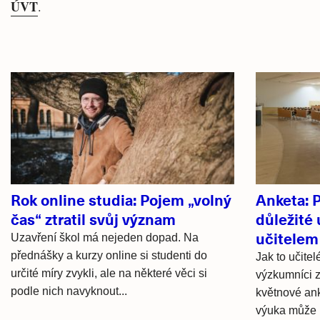
ÚVT
.
Související
články
Rok online studia: Pojem „volný
Anketa: P
čas“ ztratil svůj význam
důležité 
učitelem
Uzavření škol má nejeden dopad. Na
přednášky a kurzy online si studenti do
Jak to učitel
určité míry zvykli, ale na některé věci si
výzkumníci 
podle nich navyknout...
květnové ank
výuka může mí