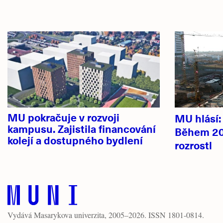
Hlavní
novinky
MU pokračuje v rozvoji
MU hlásí
kampusu. Zajistila financování
Během 20
kolejí a dostupného bydlení
rozrostl
Vydává
Masarykova univerzita
, 2005–2026. ISSN 1801-0814.