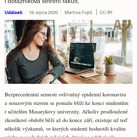
i dotazníková šetření fakult.
Události
18. srpna 2020
Martina Fojtů
CC-BY
Bezprecedentní semestr ovlivněný epidemií koronaviru
a nouzovým stavem se pomalu blíží ke konci studentům
i učitelům Masarykovy univerzity. Ačkoliv prodloužené
zkouškové období běží až do konce září, existuje už teď
několik výzkumů, ve kterých studenti hodnotili kvalitu