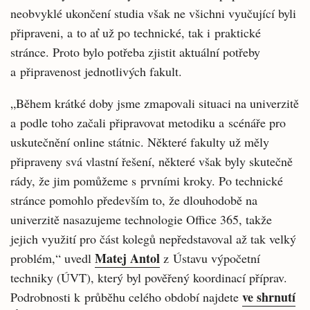
neobvyklé ukončení studia však ne všichni vyučující byli
připraveni, a to ať už po technické, tak i praktické
stránce. Proto bylo potřeba zjistit aktuální potřeby
a připravenost jednotlivých fakult.
„Během krátké doby jsme zmapovali situaci na univerzitě
a podle toho začali připravovat metodiku a scénáře pro
uskutečnění online státnic. Některé fakulty už měly
připraveny svá vlastní řešení, některé však byly skutečně
rády, že jim pomůžeme s prvními kroky. Po technické
stránce pomohlo především to, že dlouhodobě na
univerzitě nasazujeme technologie Office 365, takže
jejich využití pro část kolegů nepředstavoval až tak velký
Matej Antol
problém,“ uvedl
z Ústavu výpočetní
techniky (ÚVT), který byl pověřený koordinací příprav.
ve shrnutí
Podrobnosti k průběhu celého období najdete