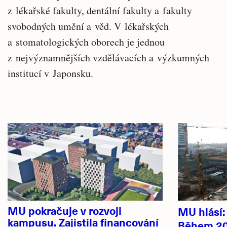
z lékařské fakulty, dentální fakulty a fakulty
svobodných umění a věd. V lékařských
a stomatologických oborech je jednou
z nejvýznamnějších vzdělávacích a výzkumných
institucí v Japonsku.
Související
Hlavní
články
novinky
MU pokračuje v rozvoji
MU hlásí
kampusu. Zajistila financování
Během 20