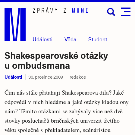
Přejít
na
hlavní
obsah
Události
Věda
Student
Shakespearovské otázky
u ombudsmana
Události
30. prosince 2009
redakce
Čím nás stále přitahují Shakespearova díla? Jaké
odpovědi v nich hledáme a jaké otázky kladou ony
nám? Těmito otázkami se zabývaly více než dvě
stovky posluchačů brněnských univerzit třetího
věku společně s překladatelem, scénáristou