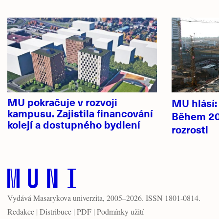
Související
Hlavní
články
novinky
MU pokračuje v rozvoji
MU hlásí
kampusu. Zajistila financování
Během 20
kolejí a dostupného bydlení
rozrostl
Vydává
Masarykova univerzita
, 2005–2026. ISSN 1801-0814.
Redakce
|
Distribuce
|
PDF
|
Podmínky užití