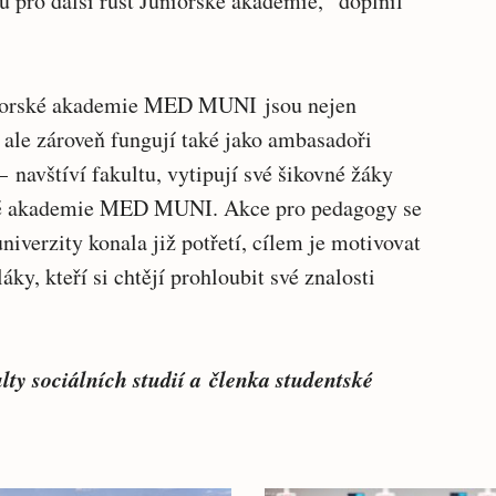
 pro další růst Juniorské akademie,“ doplnil
uniorské akademie MED MUNI jsou nejen
 ale zároveň fungují také jako ambasadoři
avštíví fakultu, vytipují své šikovné žáky
ké akademie MED MUNI. Akce pro pedagogy se
iverzity konala již potřetí, cílem je motivovat
ky, kteří si chtějí prohloubit své znalosti
lty sociálních studií a členka studentské