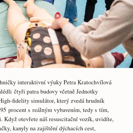
ničky interaktivní výuky Petra Kratochvílová
lédli čtyři patra budovy včetně Jednotky
High-fidelity simulátor, který zvedá hrudník
 95 procent s reálným vybavením, tedy s tím,
. Když otevřete náš resuscitační vozík, uvidíte,
ačky, kanyly na zajištění dýchacích cest,