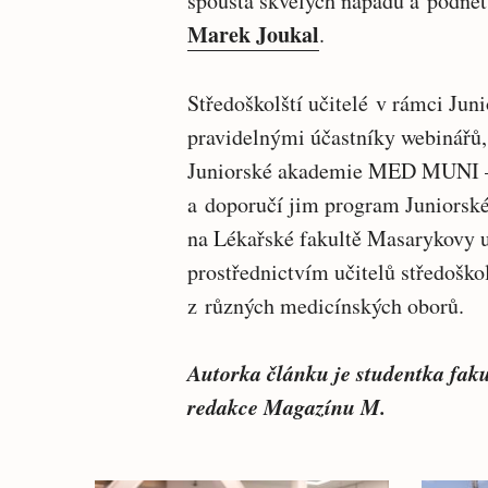
spousta skvělých nápadů a podnětů
Marek Joukal
.
Středoškolští učitelé v rámci J
pravidelnými účastníky webinářů,
Juniorské akademie MED MUNI – n
a doporučí jim program Juniors
na Lékařské fakultě Masarykovy un
prostřednictvím učitelů středoškolá
z různých medicínských oborů.
Autorka článku je studentka faku
redakce Magazínu M.