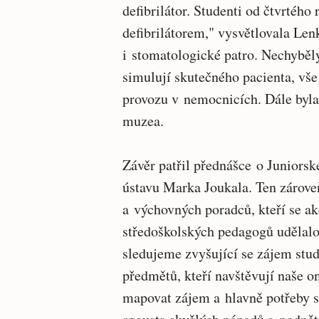
defibrilátor. Studenti od čtvrtého
defibrilátorem," vysvětlovala Le
i stomatologické patro. Nechyběly
simulují skutečného pacienta, vš
provozu v nemocnicích. Dále byl
muzea.
Závěr patřil přednášce o Junior
ústavu Marka Joukala. Ten zárove
a výchovných poradců, kteří se akc
středoškolských pedagogů udělal
sledujeme zvyšující se zájem stud
předmětů, kteří navštěvují naše 
mapovat zájem a hlavně potřeby s