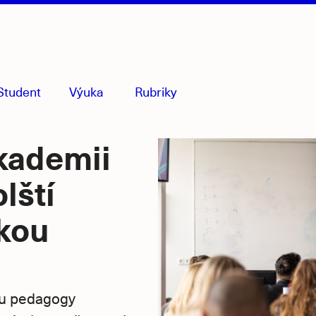
Student
Výuka
Rubriky
menu
sbaleno
kademii
lští
skou
ltu pedagogy