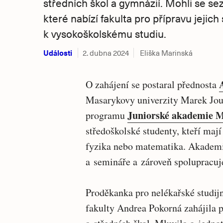
středních škol a gymnázií. Mohli se s
které nabízí fakulta pro přípravu jejich
k vysokoškolskému studiu.
Události
2. dubna 2024
Eliška Marinská
O zahájení se postaral přednosta
Masarykovy univerzity Marek Jou
Juniorské akademie
programu
středoškolské studenty, kteří maj
fyzika nebo matematika. Akademi
a semináře a zároveň spolupracuj
Proděkanka pro nelékařské studij
fakulty Andrea Pokorná zahájila 