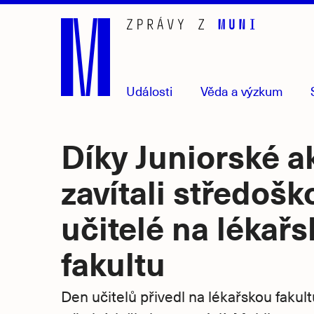
Přejít
na
hlavní
obsah
Události
Věda
a výzkum
Díky Juniorské a
zavítali středoško
učitelé na lékař
fakultu
Den učitelů přivedl na lékařskou faku