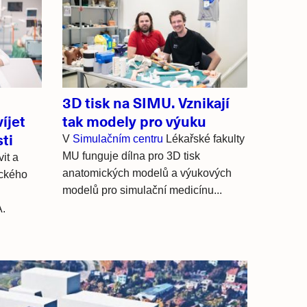
3D tisk na SIMU. Vznikají
íjet
tak modely pro výuku
ti
V
Simulačním centru
Lékařské fakulty
MU
funguje dílna pro 3D tisk
it a
anatomických modelů a výukových
ického
modelů pro simulační medicínu...
A.