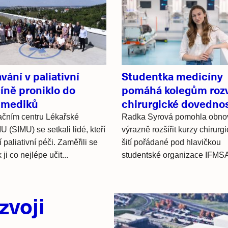
vání v paliativní
Studentka medicíny
íně proniklo do
pomáhá kolegům rozv
 mediků
chirurgické dovednos
ačním centru Lékařské
Radka Syrová pomohla obnov
U (SIMU) se setkali lidé, kteří
výrazně rozšířit kurzy chirurg
 paliativní péči. Zaměřili se
šití pořádané pod hlavičkou
 ji co nejlépe učit...
studentské organizace IFMS
zvoji