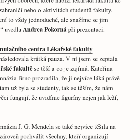
livých oborech, které nabízí lékařská fakulta ke
ahraničí nebo o aktivitách studentů fakulty.
Není to vždy jednoduché, ale snažíme se jim
Andrea Pokorná
,“ uvedla
při prezentaci.
mulačního centra Lékařské fakulty
následovala krátká pauza. V ní jsem se zeptala
ařské fakultě
se těší a co je zajímá. Kateřina
zia Brno prozradila, že ji nejvíce láká právě
am už byla se studenty, tak se těším, že nám
ěci fungují, že uvidíme figuríny nejen jak leží,
ázia J. G. Mendela se také nejvíce těšila na
ároveň pochválit všechny, kteří organizují