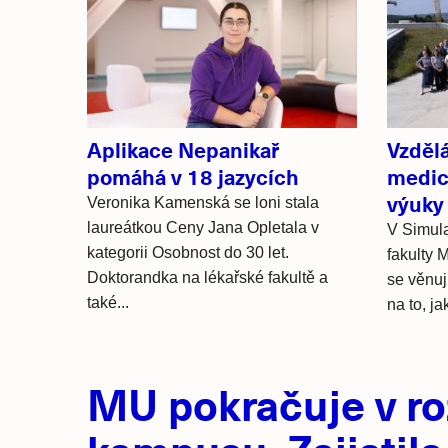
Související
články
Aplikace Nepanikař
Vzdělá
pomáhá v 18 jazycích
medic
výuky
Veronika Kamenská se loni stala
laureátkou Ceny Jana Opletala v
V Simul
kategorii Osobnost do 30 let.
fakulty M
Doktorandka na lékařské fakultě a
se věnují
také...
na to, jak
Hlavní
MU pokračuje v ro
novinky