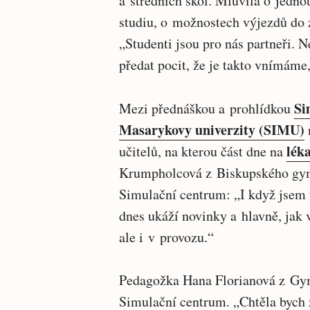
a středních škol. Mluvila o jednot
studiu, o možnostech výjezdů do z
„Studenti jsou pro nás partneři. 
předat pocit, že je takto vnímáme
Si
Mezi přednáškou a prohlídkou
Masarykovy univerzity (SIMU)
lék
učitelů, na kterou část dne na
Krumpholcová z Biskupského gymná
Simulační centrum: „I když jsem t
dnes ukáží novinky a hlavně, jak v
ale i v provozu.“
Pedagožka Hana Florianová z Gymn
Simulační centrum. „Chtěla bych z