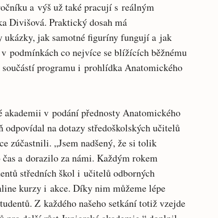
 ročníku a výš už také pracují s reálným
nka Divišová. Praktický dosah má
 ukázky, jak samotné figuríny fungují a jak
e v podmínkách co nejvíce se blížících běžnému
a součástí programu i prohlídka Anatomického
ské akademii v podání přednosty Anatomického
ň odpovídal na dotazy středoškolských učitelů
e zúčastnili. „Jsem nadšený, že si tolik
o čas a dorazilo za námi. Každým rokem
entů středních škol i učitelů odborných
online kurzy i akce. Díky nim můžeme lépe
tudentů. Z každého našeho setkání totiž vzejde