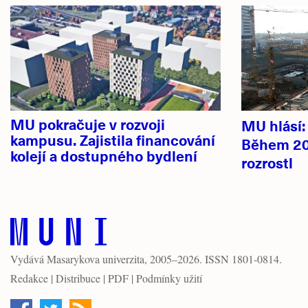
novinky
MU pokračuje v rozvoji
MU hlásí
kampusu. Zajistila financování
Během 20
kolejí a dostupného bydlení
rozrostl
Vydává
Masarykova univerzita
, 2005–2026. ISSN 1801-0814.
Redakce
|
Distribuce
|
PDF
|
Podmínky užití