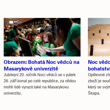
Související
články
Obrazem: Bohatá Noc vědců na
Noc vědc
Masarykově univerzitě
bohatstv
Jubilejní 20. ročník Noci vědců se v pátek
Opětovné zí
26. září konal po celé republice, za vědou
zboží je sou
mohli lidé vyrazit také na Masarykovu
který se svý
univerzitu.
Škapa.
Hlavní