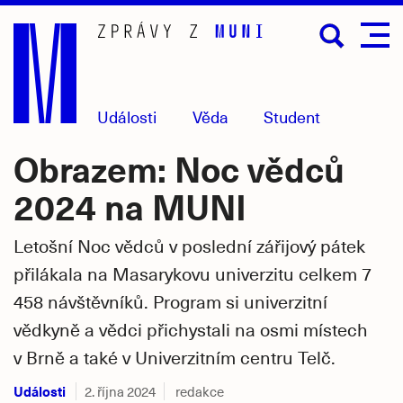
Přejít
na
hlavní
obsah
Události
Věda
Student
Obrazem: Noc vědců
2024 na MUNI
Letošní Noc vědců v poslední zářijový pátek
přilákala na Masarykovu univerzitu celkem
7
458 návštěvníků. Program si univerzitní
vědkyně a vědci přichystali na osmi místech
v Brně a také v Univerzitním centru Telč.
Události
2. října 2024
redakce