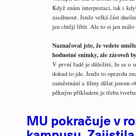
Když znám interpretaci, tak i kd
zasáhnout. Jenže velká část dnešn
jen chtějí líbit. Ale to si jen má
Naznačoval jste, že vedete uměl
hodnotné snímky, ale zároveň byl
V první řadě je důležité, že se o
dokud to jde. Jenže to opravdu zn
zaměstnání a filmy dělat jenom o
pěkným příkladem je třeba tvorba
Hlavní
MU pokračuje v ro
novinky
kampusu. Zajistila