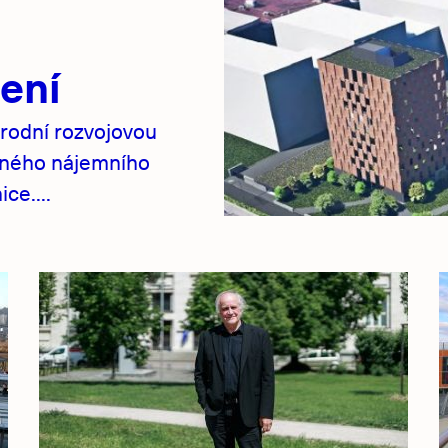
ení
rodní rozvojovou
pného nájemního
ce....