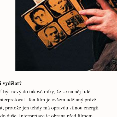
á vydělat?
 být nový do takové míry, že se na něj lidé
interpretovat. Ten film je ovšem udělaný právě
at, protože jen tehdy má opravdu silnou energii
ž do duše. Interpretace je obrana před filmem.