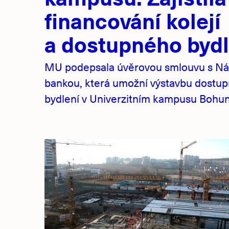
financování kolejí
a dostupného bydl
MU podepsala úvěrovou smlouvu s Ná
bankou, která umožní výstavbu dostu
bydlení v Univerzitním kampusu Bohuni