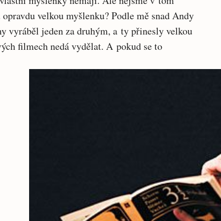
 vlastní myšlenky nemají. Ale nejsme v tom
u opravdu velkou myšlenku? Podle mě snad Andy
my vyráběl jeden za druhým, a ty přinesly velkou
ých filmech nedá vydělat. A pokud se to