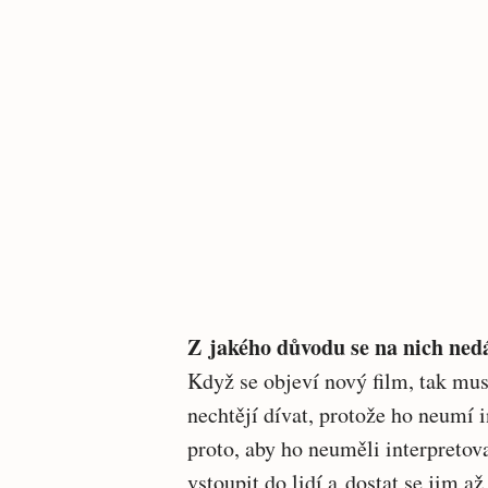
Z jakého důvodu se na nich ned
Když se objeví nový film, tak musí
nechtějí dívat, protože ho neumí 
proto, aby ho neuměli interpretov
vstoupit do lidí a dostat se jim a