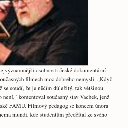
články
 nejvýznamnější osobnosti české dokumentární
o současných filmech moc dobrého nemyslí. „Když
 se soudí, že je něčím důležitý, tak většinou
o není,“ komentoval současný stav Vachek, jenž
ažské FAMU. Filmový pedagog se koncem února
nema mundi, kde studentům předčítal ze svého