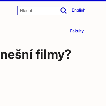
English
menu
Fakulty
sbaleno
nešní filmy?
jící