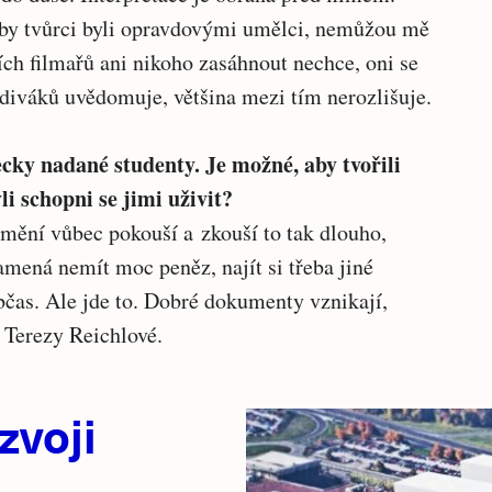
yby tvůrci byli opravdovými umělci, nemůžou mě
ích filmařů ani nikoho zasáhnout nechce, oni se
lo diváků uvědomuje, většina mezi tím nerozlišuje.
ecky nadané studenty. Je možné, aby tvořili
i schopni se jimi uživit?
 umění vůbec pokouší a zkouší to tak dlouho,
amená nemít moc peněz, najít si třeba jiné
bčas. Ale jde to. Dobré dokumenty vznikají,
 Terezy Reichlové.
zvoji