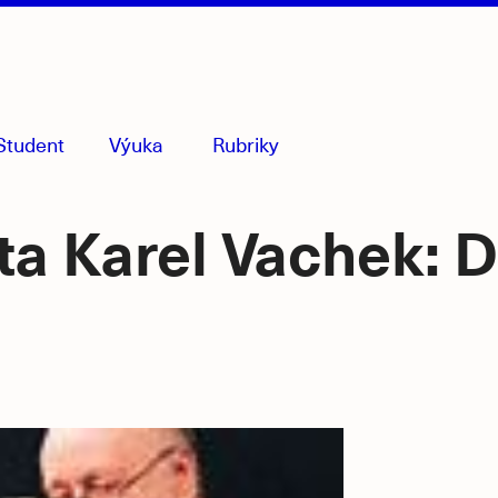
Student
Výuka
Rubriky
menu
sbaleno
a Karel Vachek: D
Souvise