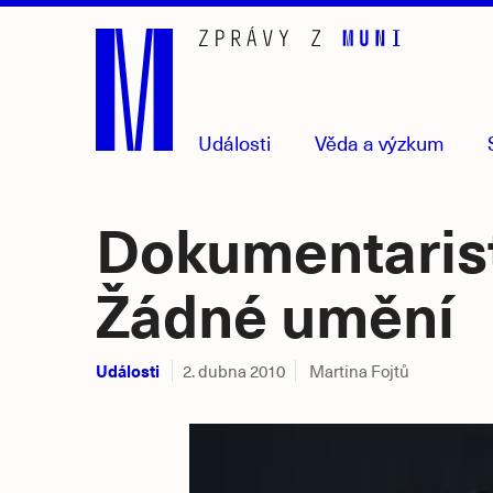
Přejít
na
hlavní
obsah
Události
Věda
a výzkum
Dokumentarist
Žádné umění
Události
2. dubna 2010
Martina Fojtů