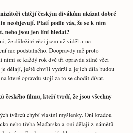
rganizátoři chtějí českým divákům ukázat dobré
in neobjevují. Platí podle vás, že se k nim
, nebo jsou jen líní hledat?
i, že důležité věci jsem už viděl a na
ení nic podstatného. Doopravdy mě proto
i nimi se každý rok dvě tři opravdu silné věci
je dělají, ještě chvíli vydrží a jejich díla budou
na které opravdu stojí za to se chodit dívat.
ů českého filmu, kteří tvrdí, že jsou všechny
kých tvůrců chybí vlastní myšlenky. Oni kradou
ecko nebo třeba Maďarsko a oni dělají z námětů