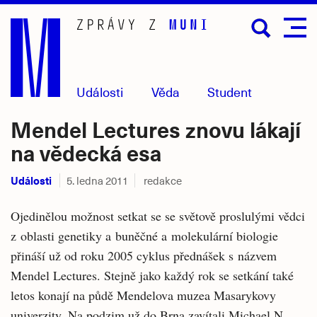
Přejít
na
hlavní
obsah
Události
Věda
Student
Mendel Lectures znovu lákají
na vědecká esa
Události
5. ledna 2011
redakce
Ojedinělou možnost setkat se se světově proslulými vědci
z oblasti genetiky a buněčné a molekulární biologie
přináší už od roku 2005 cyklus přednášek s názvem
Mendel Lectures. Stejně jako každý rok se setkání také
letos konají na půdě Mendelova muzea Masarykovy
univerzity. Na podzim už do Brna zavítali Michael N.