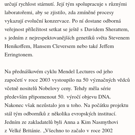
určují rychlost stárnutí. Její tým spolupracuje s různými
laboratořemi, aby se zjistilo, zda zmíněné procesy
vykazují evoluční konzervace. Po ní dostane odborná
veřejnost příležitost setkat se ještě s Davidem Sherattem,
s jedním z nejrespektovanějších genetiků světa Stevenem
Henikoffem, Hansem Cleversem nebo také Jeffem
Erringtonem.
Na přednáškovém cyklu Mendel Lectures od jeho
započetí v roce 2003 vystoupilo na 50 význačných vědců
včetně nositelů Nobelovy ceny. Tehdy měla série
především připomenout 50. výročí objevu DNA.
Nakonec však nezůstalo jen u toho. Na počátku projektu
stál tým odborníků z několika evropských institucí.
Jedním ze zakladatelů byli Anna a Kim Nasmythovi
z Velké Británie. „Všechno to začalo v roce 2002