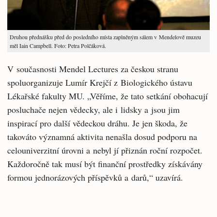
Druhou přednášku před do posledního místa zaplněným sálem v Mendelově muzeu
měl Iain Campbell. Foto: Petra Polčáková.
V současnosti Mendel Lectures za českou stranu
spoluorganizuje Lumír Krejčí z Biologického ústavu
Lékařské fakulty MU. „Věříme, že tato setkání obohacují
posluchače nejen vědecky, ale i lidsky a jsou jim
inspirací pro další vědeckou dráhu. Je jen škoda, že
takováto významná aktivita nenašla dosud podporu na
celouniverzitní úrovni a nebyl jí přiznán roční rozpočet.
Každoročně tak musí být finanční prostředky získávány
formou jednorázových příspěvků a darů,“ uzavírá.