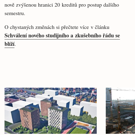
nově zvýšenou hranici 20 kreditů pro postup dalšího
semestru.
O chystaných změnách si přečtete více v článku
Schválení nového studijního a zkušebního řádu se
blíží
.
Související
Hlavní
články
novinky