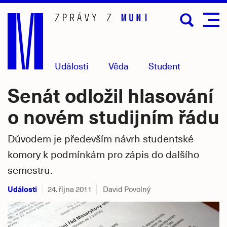
Přejít
na
hlavní
obsah
Události
Věda
Student
Senát odložil hlasování
o novém studijním řádu
Důvodem je především návrh studentské
komory k podmínkám pro zápis do dalšího
semestru.
Události
24. října 2011
David Povolný