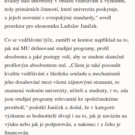
kvality naší univerzity v oblasti vzdělávání a výzkumu,
tedy primárních činností, které univerzita poskytuje,
a jejich srovnání s evropskými standardy,“ uvedl
prorektor pro ekonomiku Ladislav Janíček.
Co se vzdělávání týče, zaměří se komise například na to,
jak má MU definované studijní programy, profil
absolventa a jaké postupy volí, aby se student skutečně
profilovým absolventem stal. „Cílem je také posoudit
kvalitu vzdělávání z hlediska souladu a mechanismů
jeho dosahování mezi všemi zájmovými stranami, to
znamená vedením univerzity, učiteli a studenty, i to, zda
jsou studijní programy relevantní ke společenskému
prostředí,“ podotkl Janíček a dodal, že v kategorii
výzkumu se hodnotitelé dívají i na to, jak je navázán na
výuku nebo jak je podporován, a nakonec i z čeho je
financován.