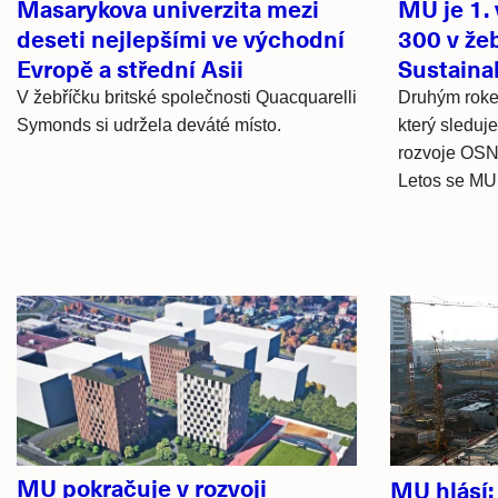
Masarykova univerzita mezi
MU je 1.
deseti nejlepšími ve východní
300 v že
Evropě a střední Asii
Sustaina
V žebříčku britské společnosti Quacquarelli
Druhým roke
Symonds si udržela deváté místo.
který sleduj
rozvoje OSN 
Letos se MU.
Hlavní
novinky
MU pokračuje v rozvoji
MU hlásí