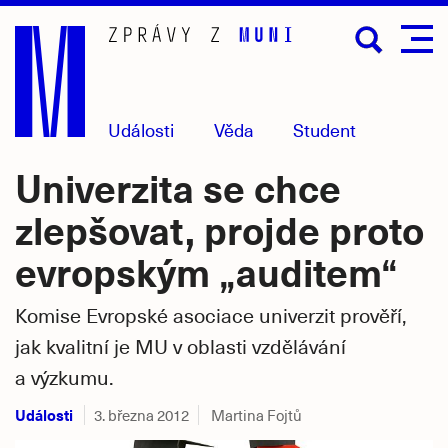
Přejít
na
hlavní
obsah
Události
Věda
Student
Univerzita se chce
zlepšovat, projde proto
evropským „auditem“
Komise Evropské asociace univerzit prověří,
jak kvalitní je MU v oblasti vzdělávání
a výzkumu.
Události
3. března 2012
Martina Fojtů