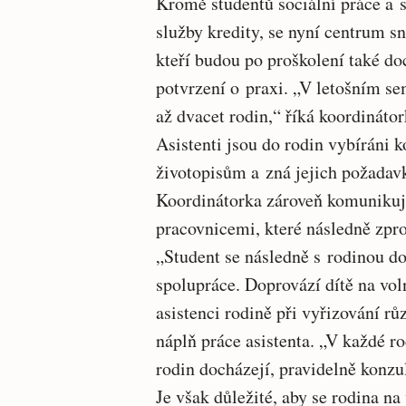
Kromě studentů sociální práce a so
služby kredity, se nyní centrum sn
kteří budou po proškolení také do
potvrzení o praxi. „V letošním se
až dvacet rodin,“ říká koordinátor
Asistenti jsou do rodin vybíráni k
životopisům a zná jejich požadavky
Koordinátorka zároveň komunikuje
pracovnicemi, které následně zpro
„Student se následně s rodinou d
spolupráce. Doprovází dítě na vol
asistenci rodině při vyřizování rů
náplň práce asistenta. „V každé ro
rodin docházejí, pravidelně konzu
Je však důležité, aby se rodina na