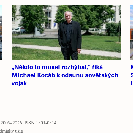
„Někdo to musel rozhýbat,“ říká
Michael Kocáb k odsunu sovětských
vojsk
, 2005–2026. ISSN 1801-0814.
dmínky užití