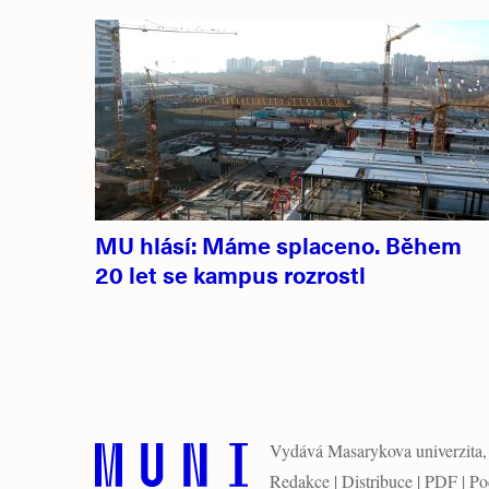
MU hlásí: Máme splaceno. Během
20 let se kampus rozrostl
Vydává
Masarykova univerzita
Redakce
|
Distribuce
|
PDF
|
Po