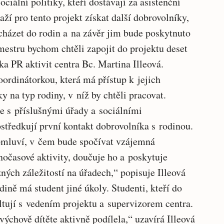
ciální politiky, kteří dostávají za asistenční
aží pro tento projekt získat další dobrovolníky,
cházet do rodin a na závěr jim bude poskytnuto
mestru bychom chtěli zapojit do projektu deset
ka PR aktivit centra Bc. Martina Illeová.
oordinátorkou, která má přístup k jejich
 na typ rodiny, v níž by chtěli pracovat.
 s příslušnými úřady a sociálními
středkují první kontakt dobrovolníka s rodinou.
omluví, v čem bude spočívat vzájemná
nočasové aktivity, doučuje ho a poskytuje
zných záležitostí na úřadech,“ popisuje Illeová
dině má student jiné úkoly. Studenti, kteří do
ltují s vedením projektu a supervizorem centra.
 výchově dítěte aktivně podílela,“ uzavírá Illeová