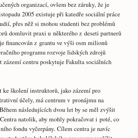
články
učených organizací, ovšem bez záruky, že je
istopadu 2005 existuje při katedře sociální práce
udií, přes něž si mohou studenti bez problémů
orů domluvit praxi u některého z deseti partnerů
 je financován z grantu ve výši osm milionů
peračního programu rozvoje lidských zdrojů
t zázemí centru poskytuje Fakulta sociálních
t ke školení instruktorů, jako zázemí pro
strativní účely, má centrum v pronájmu na
Během následujících dvou let by se měl zvýšit
 Centra natolik, aby mohly pokračovat i poté, co
ního fondu vyčerpány. Cílem centra je navíc