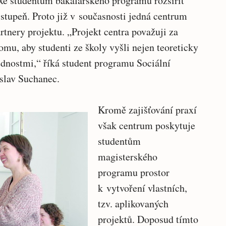
xe studentům bakalářského programu rozšířit
stupeň. Proto již v současnosti jedná centrum
rtnery projektu. „Projekt centra považuji za
omu, aby studenti ze školy vyšli nejen teoreticky
ednostmi,“ říká student programu Sociální
oslav Suchanec.
Kromě zajišťování praxí
však centrum poskytuje
studentům
magisterského
programu prostor
k vytvoření vlastních,
tzv. aplikovaných
projektů. Doposud tímto