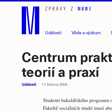
Přejít
na
hlavní
obsah
Události
Věda
a výzkum
Centrum prakti
teorií a praxí
Události
17. března 2006
Studenti bakalářského programu ob
Fakultě sociálních studií musí ab