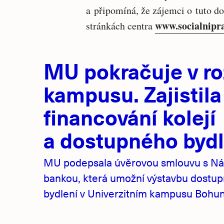
a připomíná, že zájemci o tuto d
www.socialnipr
stránkách centra
Hlavní
MU pokračuje v ro
novinky
kampusu. Zajistila
financování kolejí
a dostupného bydl
MU podepsala úvěrovou smlouvu s Ná
bankou, která umožní výstavbu dostu
bydlení v Univerzitním kampusu Bohuni