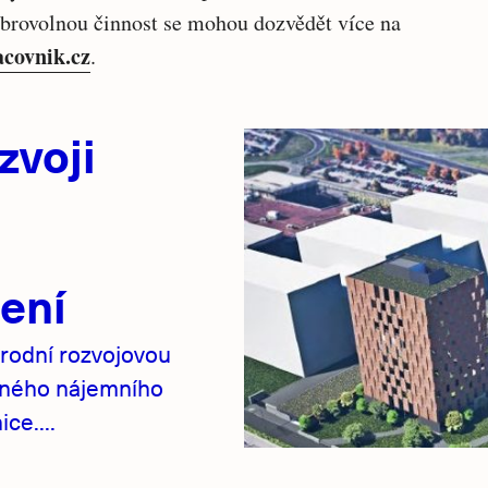
obrovolnou činnost se mohou dozvědět více na
acovnik.cz
.
zvoji
ení
rodní rozvojovou
pného nájemního
ce....