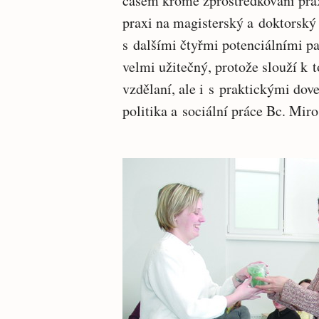
časem kromě zprostředkování pra
praxi na magisterský a doktorský 
s dalšími čtyřmi potenciálními pa
velmi užitečný, protože slouží k t
vzdělaní, ale i s praktickými dov
politika a sociální práce Bc. Mir