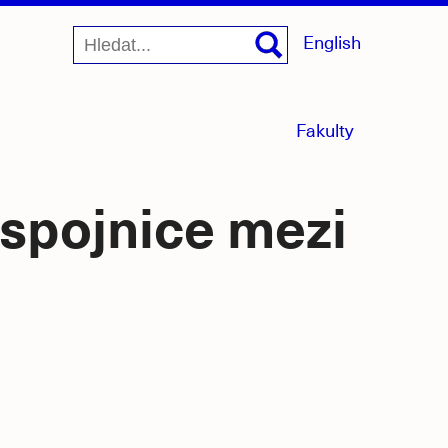
English
menu
Fakulty
sbaleno
 spojnice mezi
jící