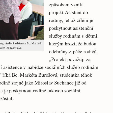
způsobem vznikl
projekt Asistent do
rodiny, jehož cílem je
poskytnout asistenční
služby rodinám s dětmi,
kterým hrozí, že budou
ny, předává asistentce Bc. Markétě
Foto: Ida Kodrlová.
odebrány z péče rodičů.
„Projekt považuji za
ní asistence v nabídce sociálních služeb rodinám
“ říká Bc. Markéta Burešová, studentka téhož
odině stejně jako Miroslav Suchanec již od
a je poskytnout rodině takovou sociální
zůstat.