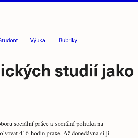
Student
Výuka
Rubriky
menu
sbaleno
ckých studií jako
Souvise
oru sociální práce a sociální politika na
solvovat 416 hodin praxe. Až donedávna si ji