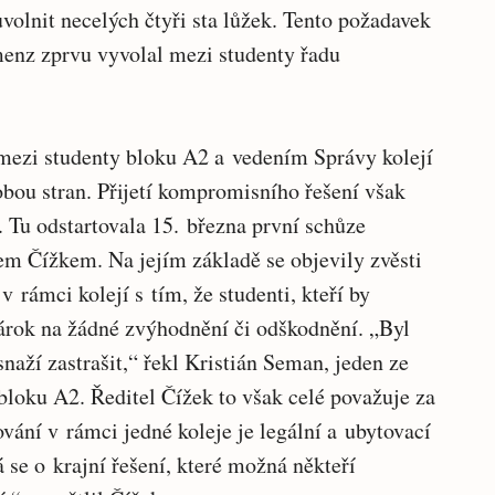
volnit necelých čtyři sta lůžek. Tento požadavek
menz zprvu vyvolal mezi studenty řadu
mezi studenty bloku A2 a vedením Správy kolejí
bou stran. Přijetí kompromisního řešení však
. Tu odstartovala 15. března první schůze
m Čížkem. Na jejím základě se objevily zvěsti
rámci kolejí s tím, že studenti, kteří by
nárok na žádné zvýhodnění či odškodnění. „Byl
snaží zastrašit,“ řekl Kristián Seman, jeden ze
bloku A2. Ředitel Čížek to však celé považuje za
ání v rámci jedné koleje je legální a ubytovací
 se o krajní řešení, které možná někteří