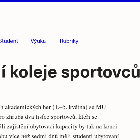
Student
Výuka
Rubriky
menu
sbaleno
ní koleje sportovc
Souvise
ch akademických her (1.–5. května) se MU
o zhruba dva tisíce sportovců, kteří se
články
li zajištění ubytovací kapacity by tak na konci
bu více než sedmi dnů měli studenti ubytovaní