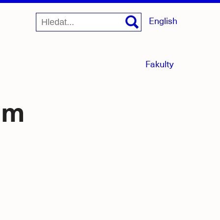
English
menu
Fakulty
sbaleno
ům
jící