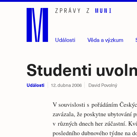
Přejít
na
hlavní
obsah
Události
Věda
a výzkum
Studenti uvol
Události
12. dubna 2006
David Povolný
V souvislosti s pořádáním Český
zavázala, že poskytne ubytování pr
v různých dnech her zúčastní. Kvů
posledního dubnového týdne na do