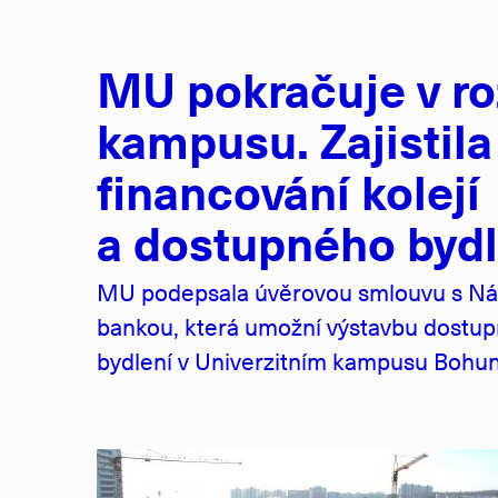
Hlavní
MU pokračuje v ro
novinky
kampusu. Zajistila
financování kolejí
a dostupného bydl
MU podepsala úvěrovou smlouvu s Ná
bankou, která umožní výstavbu dostu
bydlení v Univerzitním kampusu Bohuni