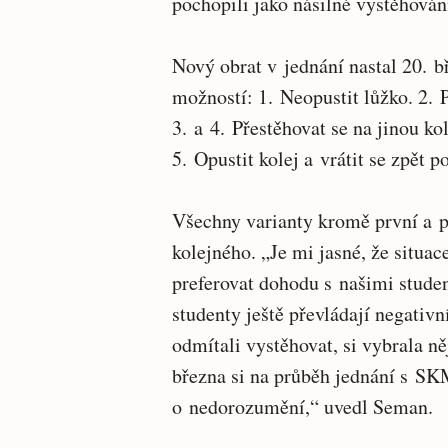
pochopili jako násilné vystěhování
Nový obrat v jednání nastal 20. 
možností: 1. Neopustit lůžko. 2. 
3. a 4. Přestěhovat se na jinou kol
5. Opustit kolej a vrátit se zpět p
Všechny varianty kromě první a p
kolejného. „Je mi jasné, že situa
preferovat dohodu s našimi stude
studenty ještě převládají negativn
odmítali vystěhovat, si vybrala n
března si na průběh jednání s SKM
o nedorozumění,“ uvedl Seman.