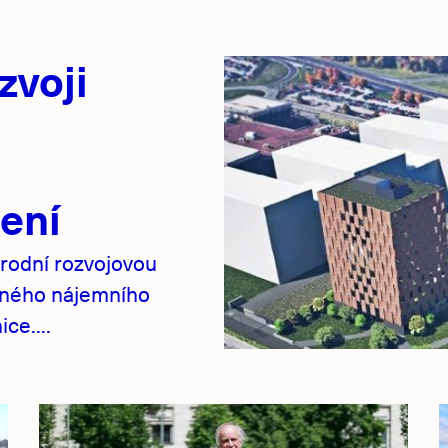
zvoji
ení
rodní rozvojovou
pného nájemního
ce....