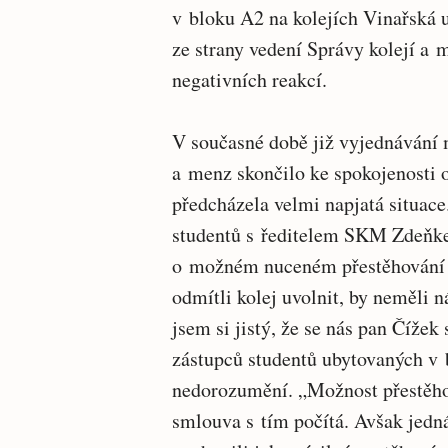
v bloku A2 na kolejích Vinařská u
ze strany vedení Správy kolejí a 
negativních reakcí.
V současné době již vyjednávání 
a menz skončilo ke spokojenosti o
předcházela velmi napjatá situace
studentů s ředitelem SKM Zdeňke
o možném nuceném přestěhování v 
odmítli kolej uvolnit, by neměli 
jsem si jistý, že se nás pan Čížek 
zástupců studentů ubytovaných v 
nedorozumění. „Možnost přestěhov
smlouva s tím počítá. Avšak jedná