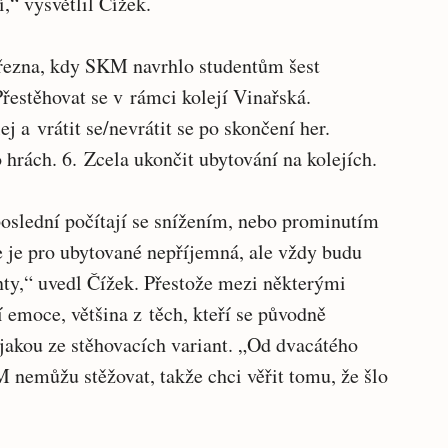
,“ vysvětlil Čížek.
března, kdy SKM navrhlo studentům šest
Přestěhovat se v rámci kolejí Vinařská.
ej a vrátit se/nevrátit se po skončení her.
o hrách. 6. Zcela ukončit ubytování na kolejích.
oslední počítají se snížením, nebo prominutím
ce je pro ubytované nepříjemná, ale vždy budu
nty,“ uvedl Čížek. Přestože mezi některými
í emoce, většina z těch, kteří se původně
ějakou ze stěhovacích variant. „Od dvacátého
 nemůžu stěžovat, takže chci věřit tomu, že šlo