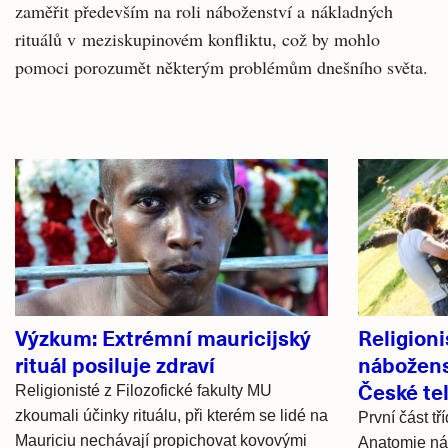
zaměřit především na roli náboženství a nákladných
rituálů v meziskupinovém konfliktu, což by mohlo
pomoci porozumět některým problémům dnešního světa.
Související
články
Výzkum: Extrémní mauricijský
Religioni
rituál posiluje zdraví
nábožens
České te
Religionisté z Filozofické fakulty MU
zkoumali účinky rituálu, při kterém se lidé na
První část t
Mauriciu nechávají propichovat kovovými
Anatomie ná