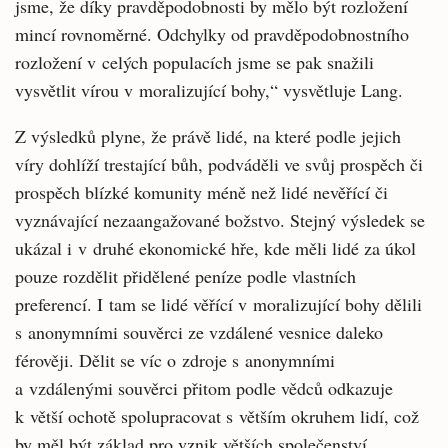
jsme, že díky pravděpodobnosti by mělo být rozložení
mincí rovnoměrné. Odchylky od pravděpodobnostního
rozložení v celých populacích jsme se pak snažili
vysvětlit vírou v moralizující bohy,“ vysvětluje Lang.
Z výsledků plyne, že právě lidé, na které podle jejich
víry dohlíží trestající bůh, podváděli ve svůj prospěch či
prospěch blízké komunity méně než lidé nevěřící či
vyznávající nezaangažované božstvo. Stejný výsledek se
ukázal i v druhé ekonomické hře, kde měli lidé za úkol
pouze rozdělit přidělené peníze podle vlastních
preferencí. I tam se lidé věřící v moralizující bohy dělili
s anonymními souvěrci ze vzdálené vesnice daleko
férověji. Dělit se víc o zdroje s anonymními
a vzdálenými souvěrci přitom podle vědců odkazuje
k větší ochotě spolupracovat s větším okruhem lidí, což
by měl být základ pro vznik větších společenství.