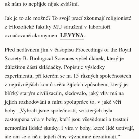
už nám to nepřijde nijak zvláštní.
Jak je to ale možné? To svojí prací zkoumají religionisté
z Filozofické fakulty MU sdružení v laboratoři
LEVYNA
označované akronymem
.
Před nedávnem jim v časopisu Proceedings of the Royal
Society B: Biological Sciences vyšel článek, který je
důležitou částí skládačky. Popisuje výsledky
experimentu, při kterém se na 15 různých společnostech
z nejrůznějších koutů světa žijících způsobem, který je
blízký starým civilizacím, sledovalo, jaký vliv má na
jejich rozhodování a míru spolupráce to, v jaké věří
bohy. „Vybrali jsme společnosti, ve kterých byla
zastoupena víra v bohy, kteří jsou vševědoucí a trestají
nemorální lidské skutky, i víra v bohy, které lidé uctívají,
ale oni se o ně a jejich činy významně nezajímají,“