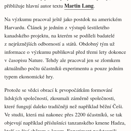
Martin Lang
přibližuje hlavní autor textu
.
Na výzkumu pracoval ještě jako postdok na americkém
Harvardu. Článek je jedním z výstupů šestiletého
kanadského projektu, na kterém se podíleli badatelé
z nejrůznějších odborností a států. Obdobný tým už
informace o výzkumu publikoval před třemi lety dokonce
v časopisu Nature. Tehdy ale pracoval jen se zlomkem
aktuálního počtu účastníků experimentu a pouze jedním
typem ekonomické hry.
Protože se vědci obrací k prvopočátkům formování
lidských společností, zkoumali záměrně společnosti,
které fungují daleko tradičněji než například běžní Češi.
Ve studii, která má nakonec přes 2200 účastníků, se tak
objevují například příslušníci tanzanského kmene Hadza,
kteří se živí sběrem a lovem. Experiment podstoupili