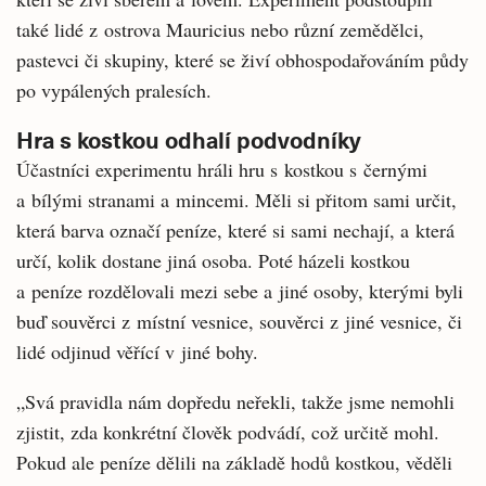
také lidé z ostrova Mauricius nebo různí zemědělci,
pastevci či skupiny, které se živí obhospodařováním půdy
po vypálených pralesích.
Hra s kostkou odhalí podvodníky
Účastníci experimentu hráli hru s kostkou s černými
a bílými stranami a mincemi. Měli si přitom sami určit,
která barva označí peníze, které si sami nechají, a která
určí, kolik dostane jiná osoba. Poté házeli kostkou
a peníze rozdělovali mezi sebe a jiné osoby, kterými byli
buď souvěrci z místní vesnice, souvěrci z jiné vesnice, či
lidé odjinud věřící v jiné bohy.
„Svá pravidla nám dopředu neřekli, takže jsme nemohli
zjistit, zda konkrétní člověk podvádí, což určitě mohl.
Pokud ale peníze dělili na základě hodů kostkou, věděli