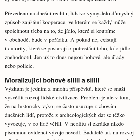
Převedeno na dnešní realitu, lidstvo vymyslelo důmyslný
způsob zajištění kooperace, ve kterém se každý může
spolehnout třeba na to, že jídlo, které si koupíme
v obchodě, bude v pořádku. A pokud ne, existují
i autority, které se postarají o potrestání toho, kdo jídlo
znehodnotil. Jen už to dnes nejsou bohové, ale úřady
nebo policie.
Moralizující bohové sílili a sílili
Výzkum je jedním z mnoha příspěvků, které se snaží
vysvětlit rozvoj lidské civilizace. Problém je ale v tom,
že na historický vývoj se často usuzuje z chování
dnešních lidí, protože z archeologických dat se těžko
vyvozuje, v co lidé věřili. V neolitu si zkrátka nikdo
písemnou evidenci vývoje nevedl. Badatelé tak na rozvoj