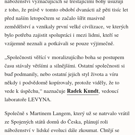
náboženství vyznačujících se trestajícími bohy usuzují
z toho, že právě v tomto období dvanácti až pěti tisíc let
před naším letopočtem se začalo šířit masivně
zemědělství a vznikaly první velké civilizace, ve kterých
bylo potřeba zajistit spolupráci i mezi lidmi, kteří se
vzájemně neznali a potkávali se pouze výjimečně.
„Společnosti věřící v moralizujícího boha se postupem
času stávaly většími a silnějšími. Ostatní společnosti si
buď podmanily, nebo ostatní jejich styl života a víru
někdy i podvědomě kopírovaly, protože viděly, že to
Radek Kundt
vede k úspěchu,“ naznačuje
, vedoucí
laboratoře LEVYNA.
Společně s Martinem Langem, který už se natrvalo vrátil
ze Spojených států domů do Česka, plánují roli
náboženství v lidské evoluci dále zkoumat. Chtějí se