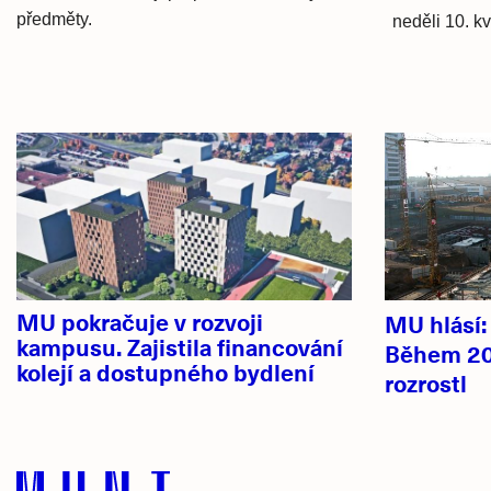
předměty.
neděli 10. k
Hlavní
novinky
MU pokračuje v rozvoji
MU hlásí
kampusu. Zajistila financování
Během 20
kolejí a dostupného bydlení
rozrostl