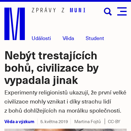
Přejít
na
hlavní
obsah
Události
Věda
Student
Nebýt trestajících
bohů, civilizace by
vypadala jinak
Experimenty religionistů ukazují, že první velké
civilizace mohly vznikat i díky strachu lidí
z bohů dohlížejících na morálku společnosti.
Věda a výzkum
5. května 2019
Martina Fojtů
CC-BY