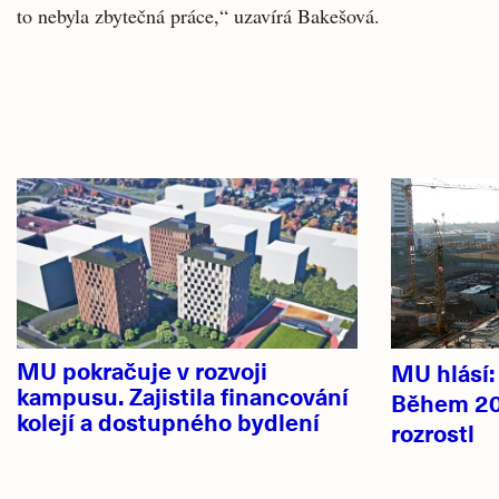
to nebyla zbytečná práce,“ uzavírá Bakešová.
Související
Hlavní
články
novinky
MU pokračuje v rozvoji
MU hlásí
kampusu. Zajistila financování
Během 20
kolejí a dostupného bydlení
rozrostl