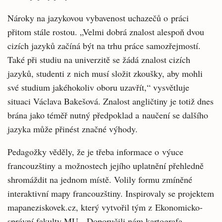
Nároky na jazykovou vybavenost uchazečů o práci
přitom stále rostou. „Velmi dobrá znalost alespoň dvou
cizích jazyků začíná být na trhu práce samozřejmostí.
Také při studiu na univerzitě se žádá znalost cizích
jazyků, studenti z nich musí složit zkoušky, aby mohli
své studium jakéhokoliv oboru uzavřít,“ vysvětluje
situaci Václava Bakešová. Znalost angličtiny je totiž dnes
brána jako téměř nutný předpoklad a naučení se dalšího
jazyka může přinést značné výhody.
Pedagožky věděly, že je třeba informace o výuce
francouzštiny a možnostech jejího uplatnění přehledně
shromáždit na jednom místě. Volily formu zmíněné
interaktivní mapy francouzštiny. Inspirovaly se projektem
mapaneziskovek.cz, který vytvořil tým z Ekonomicko-
správní fakulty MU. „Doporučili nám kartografa