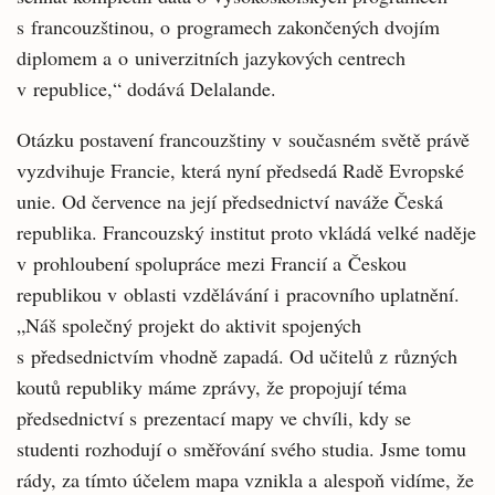
s francouzštinou, o programech zakončených dvojím
diplomem a o univerzitních jazykových centrech
v republice,“ dodává Delalande.
Otázku postavení francouzštiny v současném světě právě
vyzdvihuje Francie, která nyní předsedá Radě Evropské
unie. Od července na její předsednictví naváže Česká
republika. Francouzský institut proto vkládá velké naděje
v prohloubení spolupráce mezi Francií a Českou
republikou v oblasti vzdělávání i pracovního uplatnění.
„Náš společný projekt do aktivit spojených
s předsednictvím vhodně zapadá. Od učitelů z různých
koutů republiky máme zprávy, že propojují téma
předsednictví s prezentací mapy ve chvíli, kdy se
studenti rozhodují o směřování svého studia. Jsme tomu
rády, za tímto účelem mapa vznikla a alespoň vidíme, že