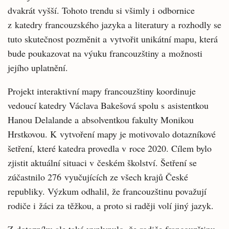
dvakrát vyšší. Tohoto trendu si všimly i odbornice
z katedry francouzského jazyka a literatury a rozhodly se
tuto skutečnost pozměnit a vytvořit unikátní mapu, která
bude poukazovat na výuku francouzštiny a možnosti
jejího uplatnění.
Projekt interaktivní mapy francouzštiny koordinuje
vedoucí katedry Václava Bakešová spolu s asistentkou
Hanou Delalande a absolventkou fakulty Monikou
Hrstkovou. K vytvoření mapy je motivovalo dotazníkové
šetření, které katedra provedla v roce 2020. Cílem bylo
zjistit aktuální situaci v českém školství. Šetření se
zúčastnilo 276 vyučujících ze všech krajů České
republiky. Výzkum odhalil, že francouzštinu považují
rodiče i žáci za těžkou, a proto si raději volí jiný jazyk.