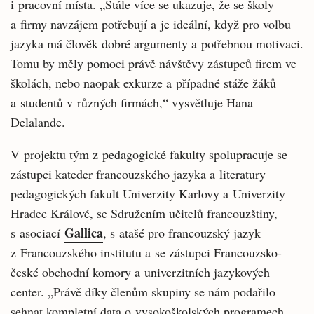
i pracovní místa. „Stále více se ukazuje, že se školy
a firmy navzájem potřebují a je ideální, když pro volbu
jazyka má člověk dobré argumenty a potřebnou motivaci.
Tomu by měly pomoci právě návštěvy zástupců firem ve
školách, nebo naopak exkurze a případné stáže žáků
a studentů v různých firmách,“ vysvětluje Hana
Delalande.
V projektu tým z pedagogické fakulty spolupracuje se
zástupci kateder francouzského jazyka a literatury
pedagogických fakult Univerzity Karlovy a Univerzity
Hradec Králové, se Sdružením učitelů francouzštiny,
Gallica
s asociací
, s atašé pro francouzský jazyk
z Francouzského institutu a se zástupci Francouzsko-
české obchodní komory a univerzitních jazykových
center. „Právě díky členům skupiny se nám podařilo
sehnat kompletní data o vysokoškolských programech