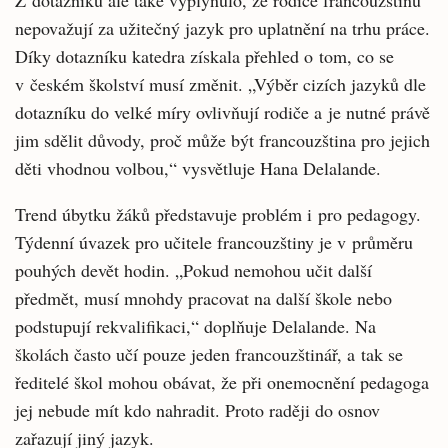
Z dotazníku ale také vyplynulo, že rodiče francouzštinu
nepovažují za užitečný jazyk pro uplatnění na trhu práce.
Díky dotazníku katedra získala přehled o tom, co se
v českém školství musí změnit. „Výběr cizích jazyků dle
dotazníku do velké míry ovlivňují rodiče a je nutné právě
jim sdělit důvody, proč může být francouzština pro jejich
děti vhodnou volbou,“ vysvětluje Hana Delalande.
Trend úbytku žáků představuje problém i pro pedagogy.
Týdenní úvazek pro učitele francouzštiny je v průměru
pouhých devět hodin. „Pokud nemohou učit další
předmět, musí mnohdy pracovat na další škole nebo
podstupují rekvalifikaci,“ doplňuje Delalande. Na
školách často učí pouze jeden francouzštinář, a tak se
ředitelé škol mohou obávat, že při onemocnění pedagoga
jej nebude mít kdo nahradit. Proto raději do osnov
zařazují jiný jazyk.