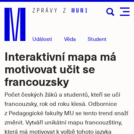
Přejít
na
hlavní
obsah
Události
Věda
Student
Interaktivní mapa má
motivovat učit se
francouzsky
Počet českých žáků a studentů, kteří se učí
francouzsky, rok od roku klesá. Odbornice
z Pedagogické fakulty MU se tento trend snaží
změnit. Vytváří unikátní mapu francouzštiny,
která má motivovat k volbě tohoto jazyka