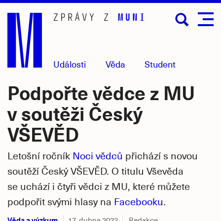
Přejít
na
hlavní
obsah
Události
Věda
Student
Podpořte vědce z MU
v soutěži Český
VŠEVĚD
Letošní ročník
Noci vědců
přichází s novou
soutěží Český VŠEVĚD. O titulu Vševěda
se uchází i čtyři vědci z MU, které můžete
podpořit svými hlasy na
Facebooku
.
Věda a výzkum
17. dubna 2022
Redakce