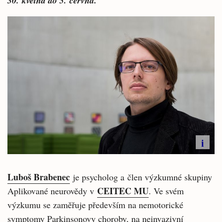
30. května do 5. června.
i
Luboš Brabenec
je psycholog a člen výzkumné skupiny
CEITEC MU
Aplikované neurovědy v
. Ve svém
výzkumu se zaměřuje především na nemotorické
symptomy Parkinsonovy choroby, na neinvazivní