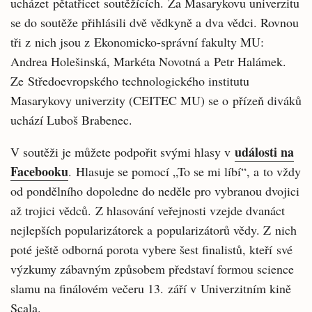
ucházet pětatřicet soutěžících. Za Masarykovu univerzitu
se do soutěže přihlásili dvě vědkyně a dva vědci. Rovnou
tři z nich jsou z Ekonomicko-správní fakulty MU:
Andrea Holešinská, Markéta Novotná a Petr Halámek.
Ze Středoevropského technologického institutu
Masarykovy univerzity (CEITEC MU) se o přízeň diváků
uchází Luboš Brabenec.
události na
V soutěži je můžete podpořit svými hlasy v
Facebooku
. Hlasuje se pomocí „To se mi líbí“, a to vždy
od pondělního dopoledne do neděle pro vybranou dvojici
až trojici vědců. Z hlasování veřejnosti vzejde dvanáct
nejlepších popularizátorek a popularizátorů vědy. Z nich
poté ještě odborná porota vybere šest finalistů, kteří své
výzkumy zábavným způsobem představí formou science
slamu na finálovém večeru 13. září v Univerzitním kině
Scala.