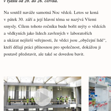
v týdnu od 20. do 26. června.
Na soutěž naváže samotná Noc vědců. Letos se koná
v pátek 30. září a její hlavní téma se nazývá Všemi
smysly. Cílem tohoto ročníku bude bořit mýty o vědcích
a vědkyních jako lidech zavřených v laboratořích
a ukázat nejširší veřejnosti, že vědci jsou „obyčejní lidé“,
kteří dělají práci přínosnou pro společnost, dokážou ji
poutavě představit, ale také se dovedou bavit.
Související
články