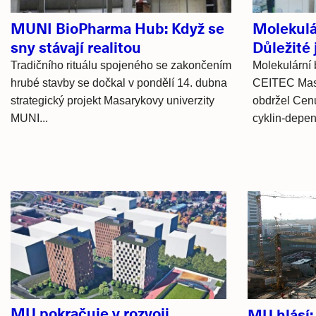
MUNI BioPharma Hub: Když se
Molekulár
sny stávají realitou
Důležité 
Tradičního rituálu spojeného se zakončením
Molekulární b
hrubé stavby se dočkal v pondělí 14. dubna
CEITEC Masa
strategický projekt Masarykovy univerzity
obdržel Cen
MUNI...
cyklin-depen
Hlavní
novinky
MU pokračuje v rozvoji
MU hlásí