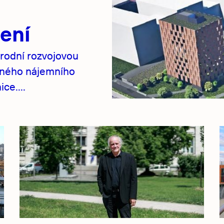
ení
rodní rozvojovou
pného nájemního
ce....