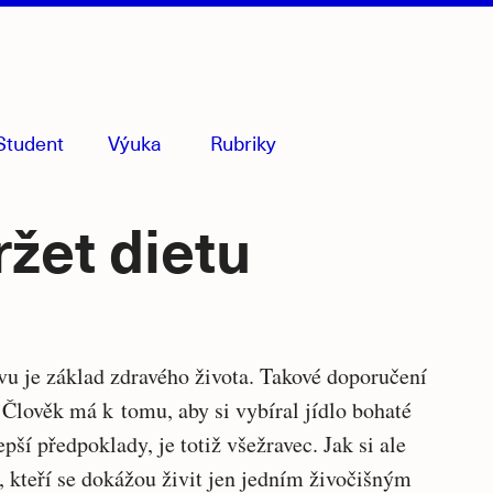
Student
Výuka
Rubriky
menu
sbaleno
žet dietu
Souvise
vu je základ zdravého života. Takové doporučení
. Člověk má k tomu, aby si vybíral jídlo bohaté
články
pší předpoklady, je totiž všežravec. Jak si ale
, kteří se dokážou živit jen jedním živočišným