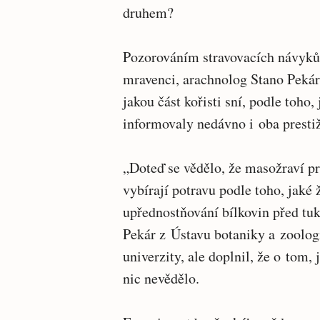
druhem?
Pozorováním stravovacích návyků 
mravenci, arachnolog Stano Pekár 
jakou část kořisti sní, podle toh
informovaly nedávno i oba presti
„Doteď se vědělo, že masožraví pre
vybírají potravu podle toho, jaké 
upřednostňování bílkovin před tu
Pekár z Ústavu botaniky a zoolo
univerzity, ale doplnil, že o tom, 
nic nevědělo.