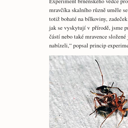
Experiment brněnského vědce prot
mravčíka skalního různě uměle se
totiž bohaté na bílkoviny, zadeče
jak se vyskytují v přírodě, jsme 
částí nebo také mravence složené
nabízeli,“ popsal princip experim