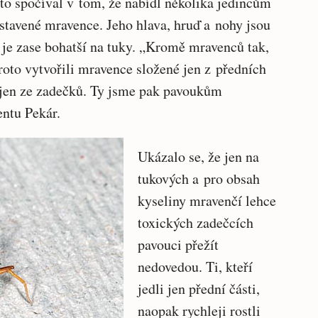
o spočíval v tom, že nabídl několika jedincům
stavené mravence. Jeho hlava, hruď a nohy jsou
k je zase bohatší na tuky. „Kromě mravenců tak,
proto vytvořili mravence složené jen z předních
 jen ze zadečků. Ty jsme pak pavoukům
entu Pekár.
Ukázalo se, že jen na
tukových a pro obsah
kyseliny mravenčí lehce
toxických zadečcích
pavouci přežít
nedovedou. Ti, kteří
jedli jen přední části,
naopak rychleji rostli