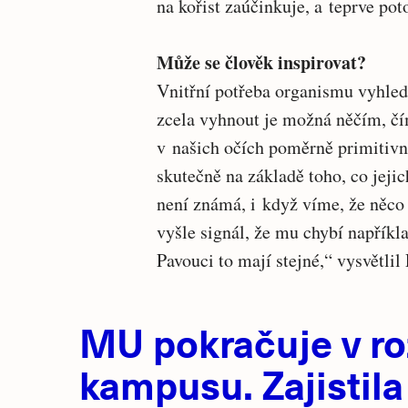
na kořist zaúčinkuje, a teprve pot
Může se člověk inspirovat?
Vnitřní potřeba organismu vyhledá
zcela vyhnout je možná něčím, čím
v našich očích poměrně primitivn
skutečně na základě toho, co jejic
není známá, i když víme, že něco 
vyšle signál, že mu chybí napříkl
Pavouci to mají stejné,“ vysvětlil 
Hlavní
MU pokračuje v ro
novinky
kampusu. Zajistila