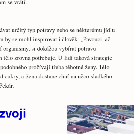
om se vrátí.
vat určitý typ potravy nebo se některému jídlu
 by se mohl inspirovat i člověk. „Pavouci, ač
í organismy, si dokážou vybírat potravu
h tělo zrovna potřebuje. U lidí taková strategie
podobného prožívají třeba těhotné ženy. Tělo
ad cukry, a žena dostane chuť na něco sladkého.
Pekár.
zvoji