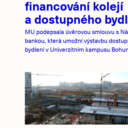
financování kolejí
a dostupného bydl
MU podepsala úvěrovou smlouvu s Ná
bankou, která umožní výstavbu dostu
bydlení v Univerzitním kampusu Bohuni