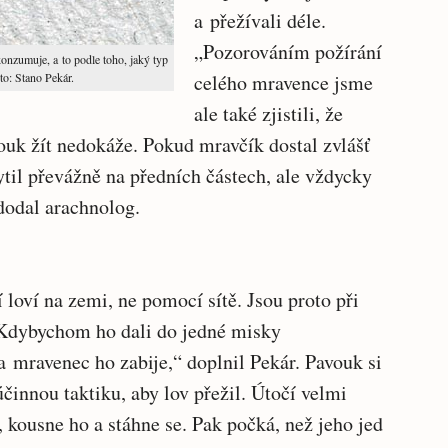
a přežívali déle.
„Pozorováním požírání
onzumuje, a to podle toho, jaký typ
to: Stano Pekár.
celého mravence jsme
ale také zjistili, že
ouk žít nedokáže. Pokud mravčík dostal zvlášť
ytil převážně na předních částech, ale vždycky
dodal arachnolog.
 loví na zemi, ne pomocí sítě. Jsou proto při
 „Kdybychom ho dali do jedné misky
a mravenec ho zabije,“ doplnil Pekár. Pavouk si
činnou taktiku, aby lov přežil. Útočí velmi
 kousne ho a stáhne se. Pak počká, než jeho jed