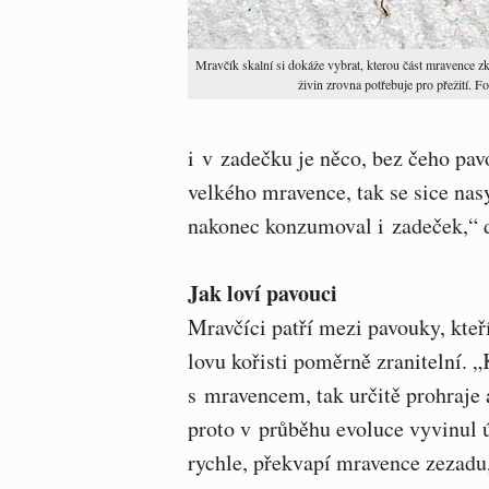
Mravčík skalní si dokáže vybrat, kterou část mravence zk
živin zrovna potřebuje pro přežití. Fo
i v zadečku je něco, bez čeho pav
velkého mravence, tak se sice nas
nakonec konzumoval i zadeček,“ 
Jak loví pavouci
Mravčíci patří mezi pavouky, kteří
lovu kořisti poměrně zranitelní.
s mravencem, tak určitě prohraje 
proto v průběhu evoluce vyvinul ú
rychle, překvapí mravence zezadu,