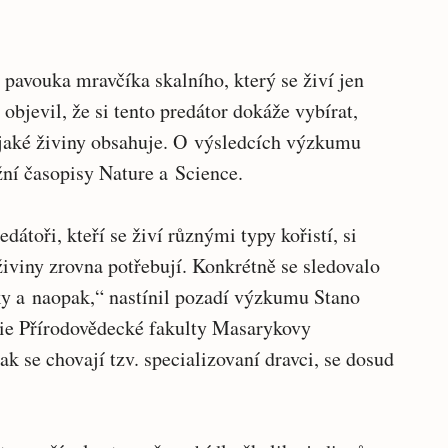
pavouka mravčíka skalního, který se živí jen
objevil, že si tento predátor dokáže vybírat,
o, jaké živiny obsahuje. O výsledcích výzkumu
žní časopisy Nature a Science.
dátoři, kteří se živí různými typy kořistí, si
živiny zrovna potřebují. Konkrétně se sledovalo
ky a naopak,“ nastínil pozadí výzkumu Stano
gie Přírodovědecké fakulty Masarykovy
jak se chovají tzv. specializovaní dravci, se dosud