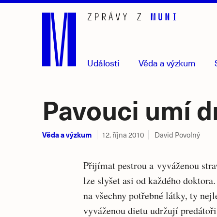
Přejít
na
hlavní
obsah
Události
Věda
a výzkum
Pavouci umí dr
Věda a výzkum
12. října 2010
David Povolný
Přijímat pestrou a vyváženou stra
lze slyšet asi od každého doktora
na všechny potřebné látky, ty nejle
vyváženou dietu udržují predátoři