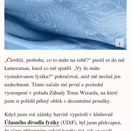
i
„Člověče, proboha, co to máte na sobě?“ pustil se do mě
kameraman, hned co mě spatřil. „Vy že máte
vystudovanou fyziku?“ pokračoval, aniž mě nechal jen
nadechnout. Tímto začalo mé první a poslední
vystoupení v pořadu Záhady Toma Wizarda, na které
jsem si pořídil pěkný oblek s decentními proužky.
Když jsem své zážitky barvitě vyprávěl v klubovně
Úžasného divadla fyziky
(ÚDiF), byl jsem překvapen,
že všem přítomným cukají koutky úst, jak se snaží