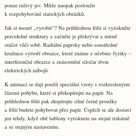
pouze rušivý jev. Může naopak posloužit
k rozpohybování statických obrázků.
Jak si moaré „vyrobit“? Na průhlednou fólii si vytiskněte
pravidelné struktury a začněte je překrývat a mírně
otáčet vůči sobě. Radiální paprsky nebo soustředné
kružnice vytvoří obrazce, které známe z učebnic fyziky –
interferenční obrazce a znázornění siločar dvou
elektrických nábojů.
K animaci se dají použít speciální vzory s rozkreslenými
fázemi pohybu, které si překopírujte na papír. Na
průhlednou fólii pak zkopírujte silné černé proužky
a fólií budete pohybovat přes papír. Úspěch se ale dostaví
jen tehdy, když obě šablony vytisknete na stejné tiskárně
a se stejným nastavením.