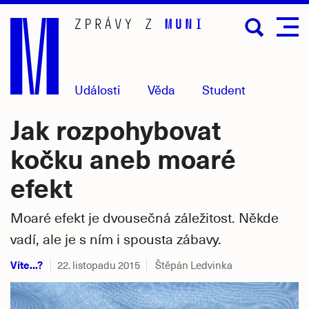
Přejít
na
hlavní
obsah
Události
Věda
Student
Jak rozpohybovat
kočku aneb moaré
efekt
Moaré efekt je dvousečná záležitost. Někde
vadí, ale je s ním i spousta zábavy.
Víte...?
22. listopadu 2015
Štěpán Ledvinka