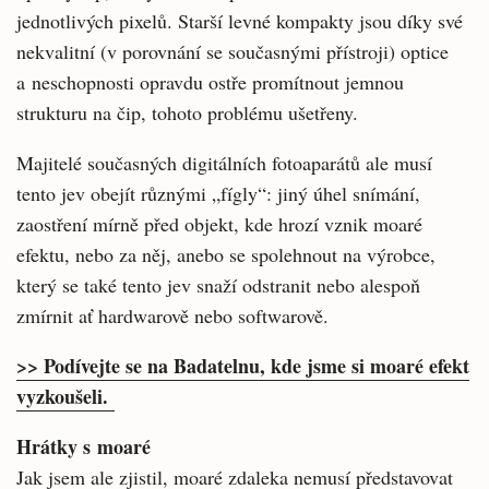
jednotlivých pixelů. Starší levné kompakty jsou díky své
nekvalitní (v porovnání se současnými přístroji) optice
a neschopnosti opravdu ostře promítnout jemnou
strukturu na čip, tohoto problému ušetřeny.
Majitelé současných digitálních fotoaparátů ale musí
tento jev obejít různými „fígly“: jiný úhel snímání,
zaostření mírně před objekt, kde hrozí vznik moaré
efektu, nebo za něj, anebo se spolehnout na výrobce,
který se také tento jev snaží odstranit nebo alespoň
zmírnit ať hardwarově nebo softwarově.
>> Podívejte se na Badatelnu, kde jsme si moaré efekt
vyzkoušeli.
Hrátky s moaré
Jak jsem ale zjistil, moaré zdaleka nemusí představovat