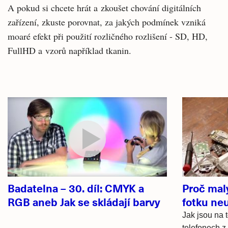
A pokud si chcete hrát a zkoušet chování digitálních
zařízení, zkuste porovnat, za jakých podmínek vzniká
moaré efekt při použití rozličného rozlišení - SD, HD,
FullHD a vzorů například tkanin.
Související
články
Badatelna – 30. díl: CMYK a
Proč mal
RGB aneb Jak se skládají barvy
fotku ne
Jak jsou na 
telefonech z 