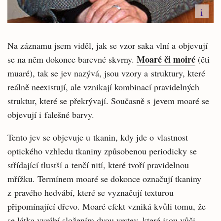
i
Na záznamu jsem viděl, jak se vzor saka vlní a objevují
Moaré či moiré
se na něm dokonce barevné skvrny.
(čti
muaré), tak se jev nazývá, jsou vzory a struktury, které
reálně neexistují, ale vznikají kombinací pravidelných
struktur, které se překrývají. Současně s jevem moaré se
objevují i falešné barvy.
Tento jev se objevuje u tkanin, kdy jde o vlastnost
optického vzhledu tkaniny způsobenou periodicky se
střídající tlustší a tenčí nití, které tvoří pravidelnou
mřížku. Termínem moaré se dokonce označují tkaniny
z pravého hedvábí, které se vyznačují texturou
připomínající dřevo. Moaré efekt vzniká kvůli tomu, že
se látka vyrábí složením dvou vrstev, které jsou vůči