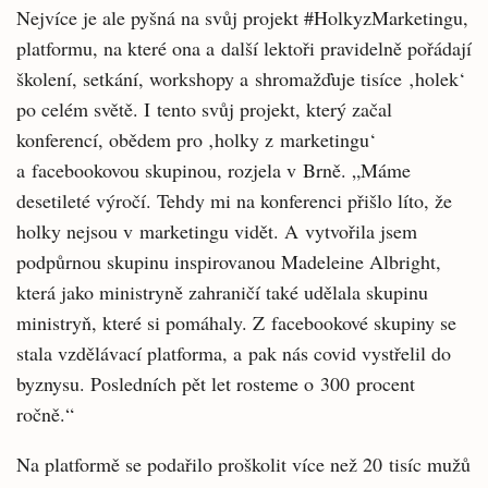
Nejvíce je ale pyšná na svůj projekt #HolkyzMarketingu,
platformu, na které ona a další lektoři pravidelně pořádají
školení, setkání, workshopy a shromažďuje tisíce ‚holek‘
po celém světě. I tento svůj projekt, který začal
konferencí, obědem pro ‚holky z marketingu‘
a facebookovou skupinou, rozjela v Brně. „Máme
desetileté výročí. Tehdy mi na konferenci přišlo líto, že
holky nejsou v marketingu vidět. A vytvořila jsem
podpůrnou skupinu inspirovanou Madeleine Albright,
která jako ministryně zahraničí také udělala skupinu
ministryň, které si pomáhaly. Z facebookové skupiny se
stala vzdělávací platforma, a pak nás covid vystřelil do
byznysu. Posledních pět let rosteme o 300 procent
ročně.“
Na platformě se podařilo proškolit více než 20 tisíc mužů