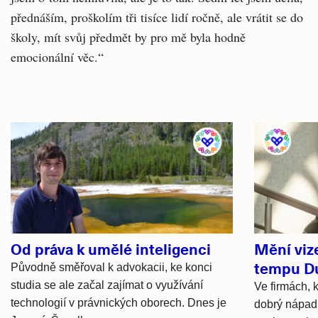
přednáším, proškolím tři tisíce lidí ročně, ale vrátit se do
školy, mít svůj předmět by pro mě byla hodně
emocionální věc.“
Související
články
Od práva k umělé inteligenci
Mění viz
tempu D
Původně směřoval k advokacii, ke konci
studia se ale začal zajímat o využívání
Ve firmách, k
technologií v právnických oborech. Dnes je
dobrý nápad 