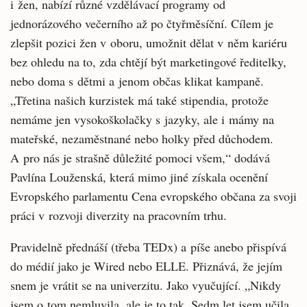
i žen, nabízí různé vzdělávací programy od
jednorázového večerního až po čtyřměsíční. Cílem je
zlepšit pozici žen v oboru, umožnit dělat v něm kariéru
bez ohledu na to, zda chtějí být marketingové ředitelky,
nebo doma s dětmi a jenom občas klikat kampaně.
„Třetina našich kurzistek má také stipendia, protože
nemáme jen vysokoškolačky s jazyky, ale i mámy na
mateřské, nezaměstnané nebo holky před důchodem.
A pro nás je strašně důležité pomoci všem,“ dodává
Pavlína Louženská, která mimo jiné získala ocenění
Evropského parlamentu Cena evropského občana za svoji
práci v rozvoji diverzity na pracovním trhu.
Pravidelně přednáší (třeba TEDx) a píše anebo přispívá
do médií jako je Wired nebo ELLE. Přiznává, že jejím
snem je vrátit se na univerzitu. Jako vyučující. „Nikdy
jsem o tom nemluvila, ale je to tak. Sedm let jsem učila,