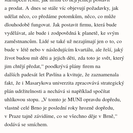
a prodat. A dnes se stále víc objevují požadavky, jak
udělat něco, co předáme potomkům, něco, co může
dlouhodobě fungovat. Jak postavit firmu, která bude
vydělávat, ale bude i zodpovědná k planetě, ke svým
zaměstnancům. Lidé se také už nezajímají jen o to, co
bude v létě nebo v následujícím kvartálu, ale řeší, jaký
život budou mít děti a jejich děti, zda toto je svět, který
jim chtějí předat,“ poodkrývá plány firem na
dalších padesát let Pavlína a kvituje, že zaznamenala
fakt, že i Masarykova univerzita zpracovává strategický
plán udržitelnosti a nechává si například spočítat
uhlíkovou stopu. „V tomto je MUNI opravdu dopředu,
vlastně celé Brno je poslední roky hrozně dopředu,
v Praze tajně závidíme, co se všechno děje v Brně,“
dodává se smíchem.