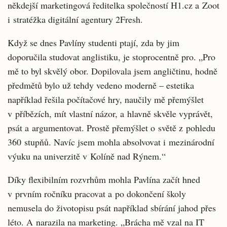
někdejší marketingová ředitelka společností H1.cz a Zoot
i stratéžka digitální agentury 2Fresh.
Když se dnes Pavlíny studenti ptají, zda by jim
doporučila studovat anglistiku, je stoprocentně pro. „Pro
mě to byl skvělý obor. Dopilovala jsem angličtinu, hodně
předmětů bylo už tehdy vedeno moderně – estetika
například řešila počítačové hry, naučily mě přemýšlet
v příbězích, mít vlastní názor, a hlavně skvěle vyprávět,
psát a argumentovat. Prostě přemýšlet o světě z pohledu
360 stupňů. Navíc jsem mohla absolvovat i mezinárodní
výuku na univerzitě v Kolíně nad Rýnem.“
Díky flexibilním rozvrhům mohla Pavlína začít hned
v prvním ročníku pracovat a po dokončení školy
nemusela do životopisu psát například sbírání jahod přes
léto. A narazila na marketing. „Brácha mě vzal na IT