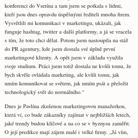
konferenci do Vsetína a tam jsem se potkala s lidmi,
kteří jsou dnes opravdu úspěšnými řediteli mnoha firem.
Vysvětlili mi komunikaci v marketingu, ukázali, jak
funguje hashtag, twitter a další platformy, a já se vracela
s tím, že toto chci dělat. Potom jsem nastoupila na stáž
do PR agentury, kde jsem dostala své úplně první
marketingové klienty. A opět jsem v základu využila
svoje studium. Práci jsem totiž dostala ne kvůli tomu, že
bych skvěle ovládala marketing, ale kvůli tomu, jak
umím komunikovat se světem, jak umím psát a přeložit
technologický svět do normálního.“
Dnes je Pavlína zkušenou marketingovou manažerkou,
která ví, co bude zákazníky zajímat v nejbližších letech,
jaké trendy budou klíčové a na co se v byznysu zaměřit.
O její predikce mají zájem malé i velké firmy. „Já vím,