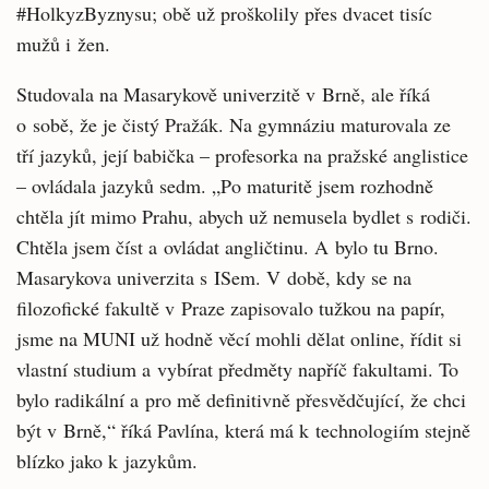
#HolkyzByznysu; obě už proškolily přes dvacet tisíc
mužů i žen.
Studovala na Masarykově univerzitě v Brně, ale říká
o sobě, že je čistý Pražák. Na gymnáziu maturovala ze
tří jazyků, její babička – profesorka na pražské anglistice
– ovládala jazyků sedm. „Po maturitě jsem rozhodně
chtěla jít mimo Prahu, abych už nemusela bydlet s rodiči.
Chtěla jsem číst a ovládat angličtinu. A bylo tu Brno.
Masarykova univerzita s ISem. V době, kdy se na
filozofické fakultě v Praze zapisovalo tužkou na papír,
jsme na MUNI už hodně věcí mohli dělat online, řídit si
vlastní studium a vybírat předměty napříč fakultami. To
bylo radikální a pro mě definitivně přesvědčující, že chci
být v Brně,“ říká Pavlína, která má k technologiím stejně
blízko jako k jazykům.