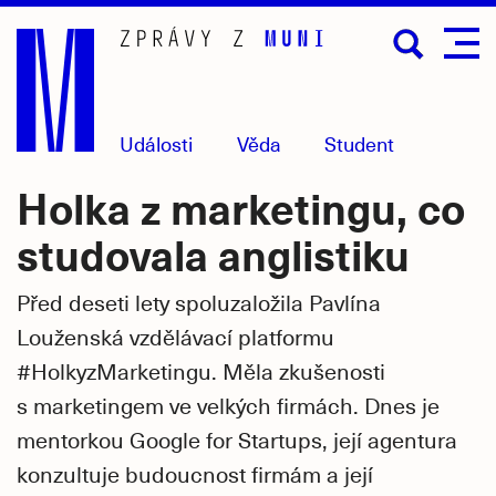
Přejít
na
hlavní
obsah
Události
Věda
Student
Holka z marketingu, co
studovala anglistiku
Před deseti lety spoluzaložila Pavlína
Louženská vzdělávací platformu
#HolkyzMarketingu. Měla zkušenosti
s marketingem ve velkých firmách. Dnes je
mentorkou Google for Startups, její agentura
konzultuje budoucnost firmám a její