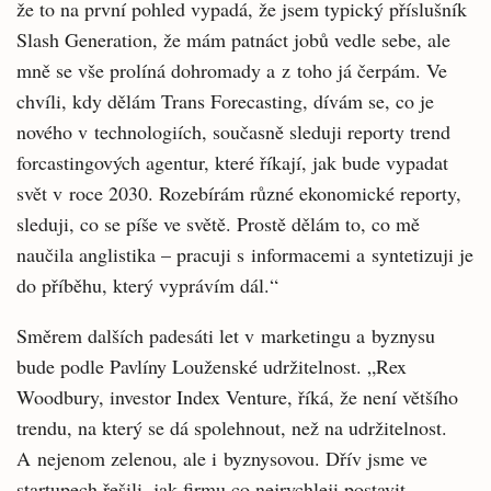
že to na první pohled vypadá, že jsem typický příslušník
Slash Generation, že mám patnáct jobů vedle sebe, ale
mně se vše prolíná dohromady a z toho já čerpám. Ve
chvíli, kdy dělám Trans Forecasting, dívám se, co je
nového v technologiích, současně sleduji reporty trend
forcastingových agentur, které říkají, jak bude vypadat
svět v roce 2030. Rozebírám různé ekonomické reporty,
sleduji, co se píše ve světě. Prostě dělám to, co mě
naučila anglistika – pracuji s informacemi a syntetizuji je
do příběhu, který vyprávím dál.“
Směrem dalších padesáti let v marketingu a byznysu
bude podle Pavlíny Louženské udržitelnost. „Rex
Woodbury, investor Index Venture, říká, že není většího
trendu, na který se dá spolehnout, než na udržitelnost.
A nejenom zelenou, ale i byznysovou. Dřív jsme ve
startupech řešili, jak firmu co nejrychleji postavit