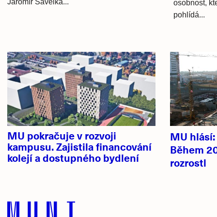
Jaromír Šavelka...
osobnost, kte
pohlídá...
Hlavní
novinky
MU pokračuje v rozvoji
MU hlásí
kampusu. Zajistila financování
Během 20
kolejí a dostupného bydlení
rozrostl