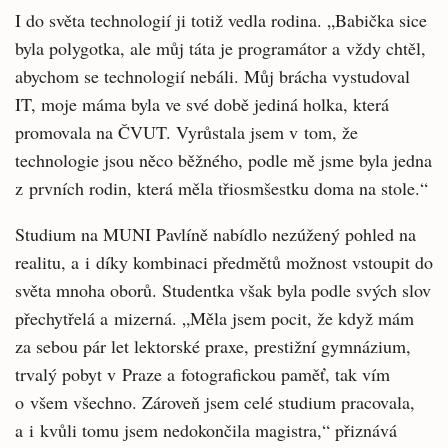
I do světa technologií ji totiž vedla rodina. „Babička sice
byla polygotka, ale můj táta je programátor a vždy chtěl,
abychom se technologií nebáli. Můj brácha vystudoval
IT, moje máma byla ve své době jediná holka, která
promovala na ČVUT. Vyrůstala jsem v tom, že
technologie jsou něco běžného, podle mě jsme byla jedna
z prvních rodin, která měla třiosmšestku doma na stole.“
Studium na MUNI Pavlíně nabídlo nezúžený pohled na
realitu, a i díky kombinaci předmětů možnost vstoupit do
světa mnoha oborů. Studentka však byla podle svých slov
přechytřelá a mizerná. „Měla jsem pocit, že když mám
za sebou pár let lektorské praxe, prestižní gymnázium,
trvalý pobyt v Praze a fotografickou paměť, tak vím
o všem všechno. Zároveň jsem celé studium pracovala,
a i kvůli tomu jsem nedokončila magistra,“ přiznává