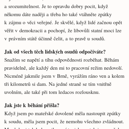
a srozumitelnost. Je to opravdu dobry pocit, když
někomu dáte naději a třeba ho také vtáhněte zpátky
k zájmu o věci veřejné. Je skvělé, když lidé začnou opět
věřit v demokracii a pochopí, že libovůli statní moci lze
v právním státě účinně čelit, a to pravě u soudů.
Jak od všech těch lidských osudů odpočíváte?
Snažím se napětí a tíhu odpovědnosti rozběhat. Běhám
pravidelně, ale každý den mi to pracovní režim nedovolí.
Nicméně jakmile jsem v Brně, vyrážím ráno ven a kolem
tři kilometrů si dam. Na jedné straně se tím vnitřně
uvolním, ale také při tom ledacos rozlousknu.
Jak jste k běhání přišla?
Když jsem po mateřské dovolené měla nastoupit zpátky
k soudu, měla jsem pocit, že nemohu všechno zvládnout.