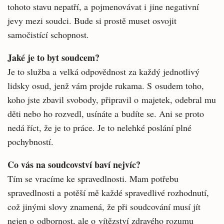
tohoto stavu nepatří, a pojmenovávat i jine negativní
jevy mezi soudci. Bude si prostě muset osvojit
samočistící schopnost.
Jaké je to byt soudcem?
Je to služba a velká odpovědnost za každý jednotlivý
lidsky osud, jenž vám projde rukama. S osudem toho,
koho jste zbavil svobody, připravil o majetek, odebral mu
děti nebo ho rozvedl, usínáte a budíte se. Ani se proto
nedá říct, že je to práce. Je to nelehké poslání plné
pochybností.
Co vás na soudcovství baví nejvíc?
Tím se vracíme ke spravedlnosti. Mam potřebu
spravedlnosti a potěší mě každé spravedlivé rozhodnutí,
což jinými slovy znamená, že při soudcování musí jít
nejen o odbornost, ale o vítězství zdravého rozumu