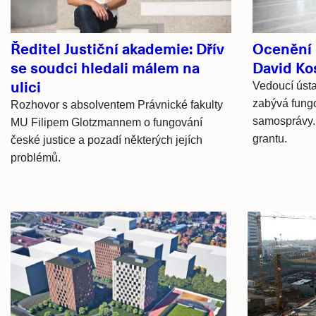
Ředitel Justiční akademie: Dřív
Ocenění 
se soudci hledali málem na
David Ko
ulici
Vedoucí ústa
zabývá fung
Rozhovor s absolventem Právnické fakulty
samosprávy. 
MU Filipem Glotzmannem o fungování
grantu.
české justice a pozadí některých jejích
problémů.
Hlavní
novinky