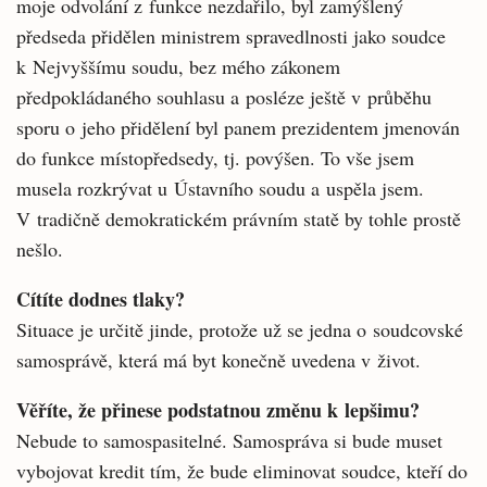
moje odvolání z funkce nezdařilo, byl zamýšlený
předseda přidělen ministrem spravedlnosti jako soudce
k Nejvyššímu soudu, bez mého zákonem
předpokládaného souhlasu a posléze ještě v průběhu
sporu o jeho přidělení byl panem prezidentem jmenován
do funkce místopředsedy, tj. povýšen. To vše jsem
musela rozkrývat u Ústavního soudu a uspěla jsem.
V tradičně demokratickém právním statě by tohle prostě
nešlo.
Cítíte dodnes tlaky?
Situace je určitě jinde, protože už se jedna o soudcovské
samosprávě, která má byt konečně uvedena v život.
Věříte, že přinese podstatnou změnu k lepšimu?
Nebude to samospasitelné. Samospráva si bude muset
vybojovat kredit tím, že bude eliminovat soudce, kteří do