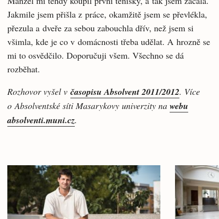
Manžel mi tehdy koupil první tenisky, a tak jsem začala.
Jakmile jsem přišla z práce, okamžitě jsem se převlékla,
přezula a dveře za sebou zabouchla dřív, než jsem si
všimla, kde je co v domácnosti třeba udělat. A hrozně se
mi to osvědčilo. Doporučuji všem. Všechno se dá
rozběhat.
Rozhovor vyšel v
časopisu Absolvent 2011/2012
. Více
o Absolventské síti Masarykovy univerzity na
webu
absolventi.muni.cz
.
Související
články