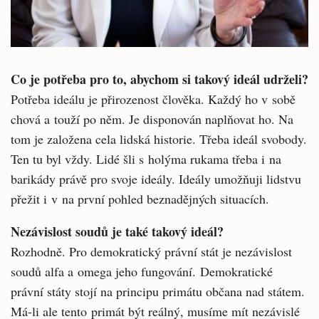
Co je potřeba pro to, abychom si takový ideál udrželi?
Potřeba ideálu je přirozenost člověka. Každý ho v sobě
chová a touží po něm. Je disponován naplňovat ho. Na
tom je založena cela lidská historie. Třeba ideál svobody.
Ten tu byl vždy. Lidé šli s holýma rukama třeba i na
barikády právě pro svoje ideály. Ideály umožňuji lidstvu
přežit i v na první pohled beznadějných situacích.
Nezávislost soudů je také takový ideál?
Rozhodně. Pro demokratický právní stát je nezávislost
soudů alfa a omega jeho fungování. Demokratické
právní státy stojí na principu primátu občana nad státem.
Má-li ale tento primát být reálný, musíme mít nezávislé