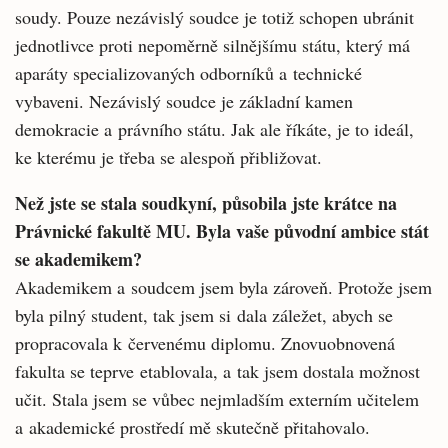
soudy. Pouze nezávislý soudce je totiž schopen ubránit
jednotlivce proti nepoměrně silnějšímu státu, který má
aparáty specializovaných odborníků a technické
vybaveni. Nezávislý soudce je základní kamen
demokracie a právního státu. Jak ale říkáte, je to ideál,
ke kterému je třeba se alespoň přibližovat.
Než jste se stala soudkyní, působila jste krátce na
Právnické fakultě MU. Byla vaše původní ambice stát
se akademikem?
Akademikem a soudcem jsem byla zároveň. Protože jsem
byla pilný student, tak jsem si dala záležet, abych se
propracovala k červenému diplomu. Znovuobnovená
fakulta se teprve etablovala, a tak jsem dostala možnost
učit. Stala jsem se vůbec nejmladším externím učitelem
a akademické prostředí mě skutečně přitahovalo.