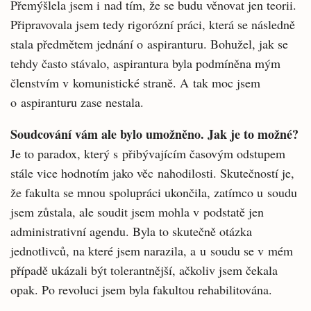
Přemýšlela jsem i nad tím, že se budu věnovat jen teorii.
Připravovala jsem tedy rigorózní práci, která se následně
stala předmětem jednání o aspiranturu. Bohužel, jak se
tehdy často stávalo, aspirantura byla podmíněna mým
členstvím v komunistické straně. A tak moc jsem
o aspiranturu zase nestala.
Soudcování vám ale bylo umožněno. Jak je to možné?
Je to paradox, který s přibývajícím časovým odstupem
stále vice hodnotím jako věc nahodilosti. Skutečností je,
že fakulta se mnou spolupráci ukončila, zatímco u soudu
jsem zůstala, ale soudit jsem mohla v podstatě jen
administrativní agendu. Byla to skutečně otázka
jednotlivců, na které jsem narazila, a u soudu se v mém
případě ukázali být tolerantnější, ačkoliv jsem čekala
opak. Po revoluci jsem byla fakultou rehabilitována.