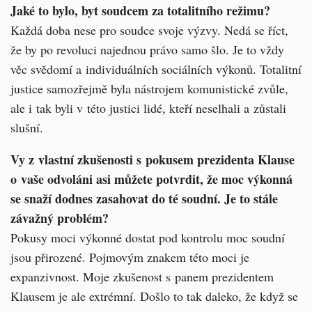
Jaké to bylo, byt soudcem za totalitního režimu?
Každá doba nese pro soudce svoje výzvy. Nedá se říct,
že by po revoluci najednou právo samo šlo. Je to vždy
věc svědomí a individuálních sociálních výkonů. Totalitní
justice samozřejmě byla nástrojem komunistické zvůle,
ale i tak byli v této justici lidé, kteří neselhali a zůstali
slušní.
Vy z vlastní zkušenosti s pokusem prezidenta Klause
o vaše odvoláni asi můžete potvrdit, že moc výkonná
se snaží dodnes zasahovat do té soudní. Je to stále
závažný problém?
Pokusy moci výkonné dostat pod kontrolu moc soudní
jsou přirozené. Pojmovým znakem této moci je
expanzivnost. Moje zkušenost s panem prezidentem
Klausem je ale extrémní. Došlo to tak daleko, že když se