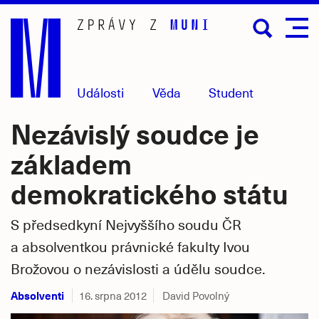
Přejít
na
hlavní
obsah
Události
Věda
Student
Nezávislý soudce je
základem
demokratického státu
S předsedkyní Nejvyššího soudu ČR
a absolventkou právnické fakulty Ivou
Brožovou o nezávislosti a údělu soudce.
Absolventi
16. srpna 2012
David Povolný