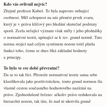
Kdo vás ovlivnil nejvíc?
Zřejmě profesor Kubeš. To byla naprosto strhující
osobnost. Měl schopnost na nás přenést prvek svaru,
který je v právu klíčový pro hledání skutečné podstaty
sporů. Zcela určující význam však měly i jeho přednášky
o normativní teorii, upínající se k tzv. grund normě. Tato
norma stojící nad celým systémem norem totiž plnila
funkci toho, čemu se dnes říká základní hodnoty
a principy.
To bylo ve sve době převratné?
Da se to tak říct. Přestože normativní teorie sama sebe
klasifikovala jako pozitivistickou, touto grund normou šla
vlastně cestou současného hodnotového nazírání na
právo. Zjednodušeně řečeno: ačkoliv právo redukovala na
hierarchii norem, tak tím, že nad ni ukotvila grund