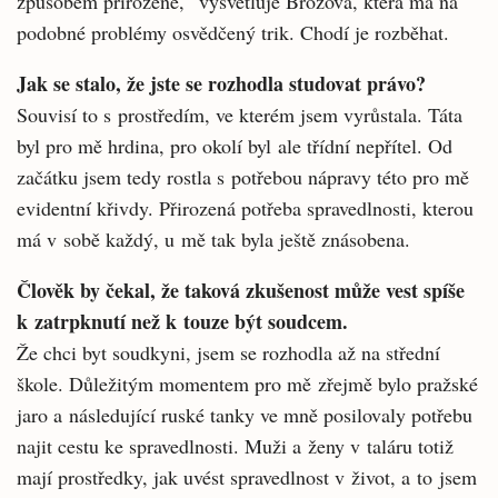
způsobem přirozené,“ vysvětluje Brožová, která má na
podobné problémy osvědčený trik. Chodí je rozběhat.
Jak se stalo, že jste se rozhodla studovat právo?
Souvisí to s prostředím, ve kterém jsem vyrůstala. Táta
byl pro mě hrdina, pro okolí byl ale třídní nepřítel. Od
začátku jsem tedy rostla s potřebou nápravy této pro mě
evidentní křivdy. Přirozená potřeba spravedlnosti, kterou
má v sobě každý, u mě tak byla ještě znásobena.
Člověk by čekal, že taková zkušenost může vest spíše
k zatrpknutí než k touze být soudcem.
Že chci byt soudkyni, jsem se rozhodla až na střední
škole. Důležitým momentem pro mě zřejmě bylo pražské
jaro a následující ruské tanky ve mně posilovaly potřebu
najit cestu ke spravedlnosti. Muži a ženy v taláru totiž
mají prostředky, jak uvést spravedlnost v život, a to jsem