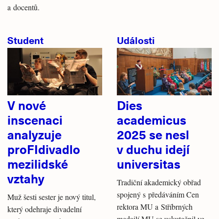
a docentů.
Student
Události
V nové
Dies
inscenaci
academicus
analyzuje
2025 se nesl
proFIdivadlo
v duchu idejí
mezilidské
universitas
vztahy
Tradiční akademický obřad
spojený s předáváním Cen
Muž šesti sester je nový titul,
rektora MU a Stříbrných
který odehraje divadelní
medailí MU se uskutečnil ve