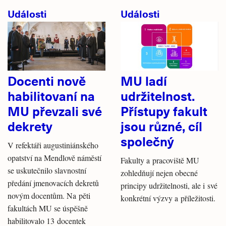
Události
Události
Docenti nově
MU ladí
habilitovaní na
udržitelnost.
MU převzali své
Přístupy fakult
dekrety
jsou různé, cíl
společný
V refektáři augustiniánského
opatství na Mendlově náměstí
Fakulty a pracoviště MU
se uskutečnilo slavnostní
zohledňují nejen obecné
předání jmenovacích dekretů
principy udržitelnosti, ale i své
novým docentům. Na pěti
konkrétní výzvy a příležitosti.
fakultách MU se úspěšně
habilitovalo 13 docentek