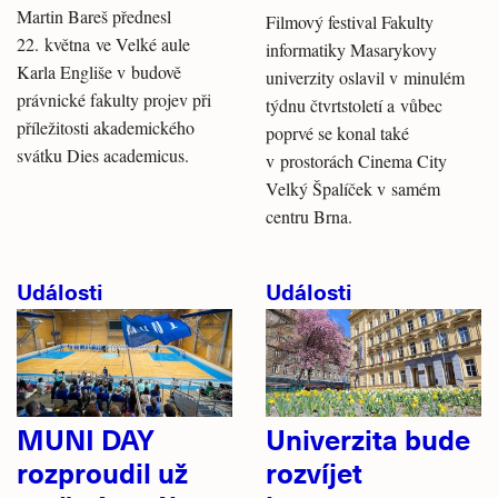
Martin Bareš přednesl
Filmový festival Fakulty
22. května ve Velké aule
informatiky Masarykovy
Karla Engliše v budově
univerzity oslavil v minulém
právnické fakulty projev při
týdnu čtvrtstoletí a vůbec
příležitosti akademického
poprvé se konal také
svátku Dies academicus.
v prostorách Cinema City
Velký Špalíček v samém
centru Brna.
Události
Události
MUNI DAY
Univerzita bude
rozproudil už
rozvíjet