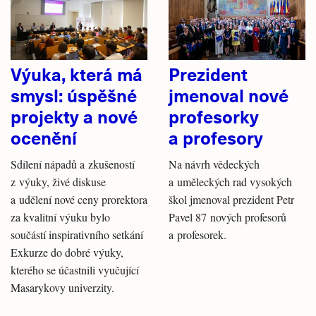
Výuka, která má
Prezident
smysl: úspěšné
jmenoval nové
projekty a nové
profesorky
ocenění
a profesory
Sdílení nápadů a zkušeností
Na návrh vědeckých
z výuky, živé diskuse
a uměleckých rad vysokých
a udělení nové ceny prorektora
škol jmenoval prezident Petr
za kvalitní výuku bylo
Pavel 87 nových profesorů
součástí inspirativního setkání
a profesorek.
Exkurze do dobré výuky,
kterého se účastnili vyučující
Masarykovy univerzity.