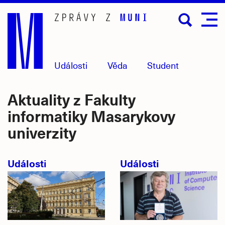
Přejít
na
hlavní
obsah
Události
Věda
Student
Aktuality z Fakulty
informatiky Masarykovy
univerzity
Události
Události