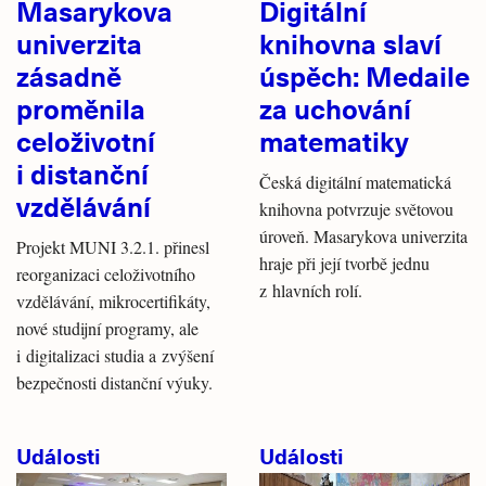
Masarykova
Digitální
univerzita
knihovna slaví
zásadně
úspěch: Medaile
proměnila
za uchování
celoživotní
matematiky
i distanční
Česká digitální matematická
vzdělávání
knihovna potvrzuje světovou
úroveň. Masarykova univerzita
Projekt MUNI 3.2.1. přinesl
hraje při její tvorbě jednu
reorganizaci celoživotního
z hlavních rolí.
vzdělávání, mikrocertifikáty,
nové studijní programy, ale
i digitalizaci studia a zvýšení
bezpečnosti distanční výuky.
Události
Události