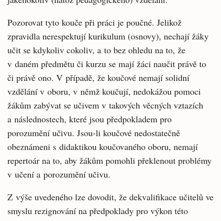
Pozorovat tyto kouče při práci je poučné. Jelikož
zpravidla nerespektují kurikulum (osnovy), nechají žáky
učit se kdykoliv cokoliv, a to bez ohledu na to, že
v daném předmětu či kurzu se mají žáci naučit právě to
či právě ono. V případě, že koučové nemají solidní
vzdělání v oboru, v němž koučují, nedokážou pomoci
žákům zabývat se učivem v takových věcných vztazích
a následnostech, které jsou předpokladem pro
porozumění učivu. Jsou-li koučové nedostatečně
obeznámeni s didaktikou koučovaného oboru, nemají
repertoár na to, aby žákům pomohli překlenout problémy
v učení a porozumění učivu.
Z výše uvedeného lze dovodit, že dekvalifikace učitelů ve
smyslu rezignování na předpoklady pro výkon této