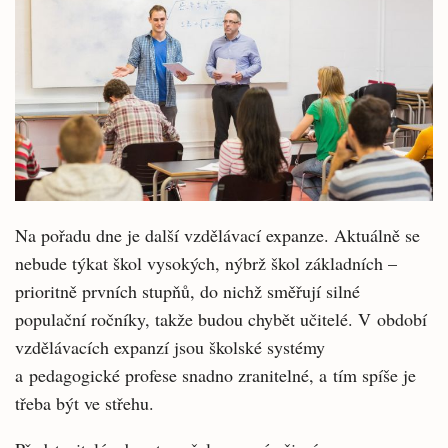
Na pořadu dne je další vzdělávací expanze. Aktuálně se
nebude týkat škol vysokých, nýbrž škol základních –
prioritně prvních stupňů, do nichž směřují silné
populační ročníky, takže budou chybět učitelé. V období
vzdělávacích expanzí jsou školské systémy
a pedagogické profese snadno zranitelné, a tím spíše je
třeba být ve střehu.