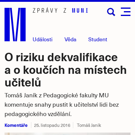
Přejít
na
hlavní
obsah
Události
Věda
Student
O riziku dekvalifikace
a o koučích na místech
učitelů
Tomáš Janík z Pedagogické fakulty MU
komentuje snahy pustit k učitelství lidi bez
pedagogického vzdělání.
Komentáře
25. listopadu 2016
Tomáš Janík