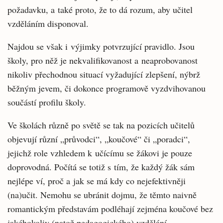
požadavku, a také proto, že to dá rozum, aby učitel
vzděláním disponoval.
Najdou se však i výjimky potvrzující pravidlo. Jsou
školy, pro něž je nekvalifikovanost a neaprobovanost
nikoliv přechodnou situací vyžadující zlepšení, nýbrž
běžným jevem, či dokonce programově vyzdvihovanou
součástí profilu školy.
Ve školách různě po světě se tak na pozicích učitelů
objevují různí „průvodci“, „koučové“ či „poradci“,
jejichž role vzhledem k učícímu se žákovi je pouze
doprovodná. Počítá se totiž s tím, že každý žák sám
nejlépe ví, proč a jak se má kdy co nejefektivněji
(na)učit. Nemohu se ubránit dojmu, že těmto naivně
romantickým představám podléhají zejména koučové bez
jakéhokoliv (natož pedagogického) vzdělání.