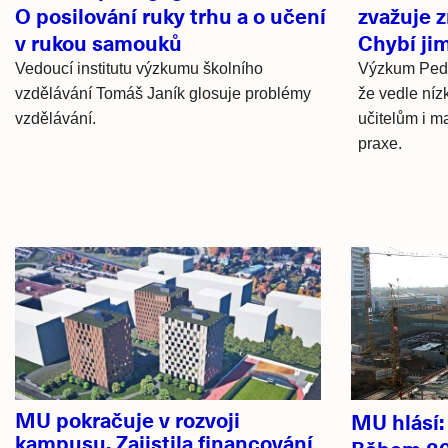
O posilování ruky trhu a o učení
zvažuje 
v rukou samouků
Chybí ji
Vedoucí institutu výzkumu školního
Výzkum Peda
vzdělávání Tomáš Janík glosuje problémy
že vedle níz
vzdělávání.
učitelům i m
praxe.
Hlavní
novinky
MU pokračuje v rozvoji
MU hlásí
kampusu. Zajistila financování