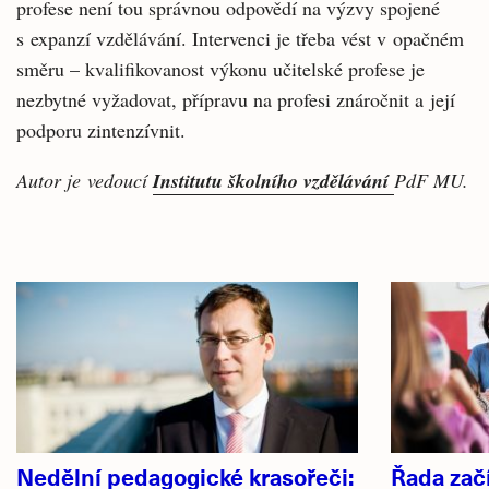
profese není tou správnou odpovědí na výzvy spojené
s expanzí vzdělávání. Intervenci je třeba vést v opačném
směru – kvalifikovanost výkonu učitelské profese je
nezbytné vyžadovat, přípravu na profesi znáročnit a její
podporu zintenzívnit.
Autor je vedoucí
Institutu školního vzdělávání
PdF MU.
Související
články
Nedělní pedagogické krasořeči:
Řada začí