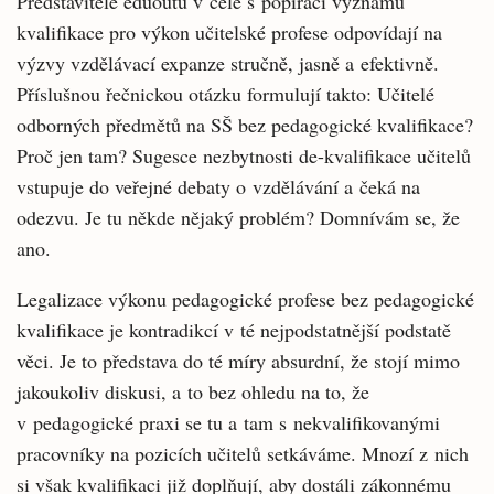
Představitelé eduoutu v čele s popírači významu
kvalifikace pro výkon učitelské profese odpovídají na
výzvy vzdělávací expanze stručně, jasně a efektivně.
Příslušnou řečnickou otázku formulují takto: Učitelé
odborných předmětů na SŠ bez pedagogické kvalifikace?
Proč jen tam? Sugesce nezbytnosti de-kvalifikace učitelů
vstupuje do veřejné debaty o vzdělávání a čeká na
odezvu. Je tu někde nějaký problém? Domnívám se, že
ano.
Legalizace výkonu pedagogické profese bez pedagogické
kvalifikace je kontradikcí v té nejpodstatnější podstatě
věci. Je to představa do té míry absurdní, že stojí mimo
jakoukoliv diskusi, a to bez ohledu na to, že
v pedagogické praxi se tu a tam s nekvalifikovanými
pracovníky na pozicích učitelů setkáváme. Mnozí z nich
si však kvalifikaci již doplňují, aby dostáli zákonnému