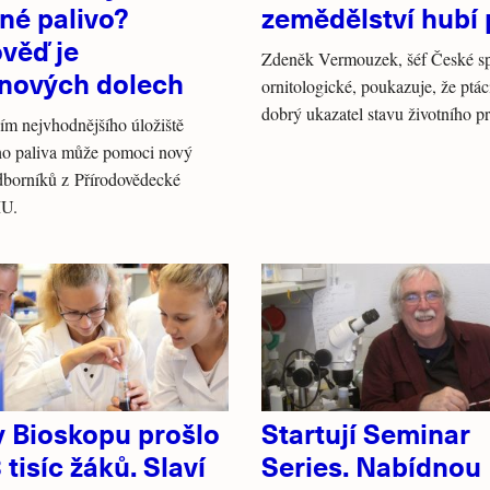
né palivo?
zemědělství hubí 
věď je
Zdeněk Vermouzek, šéf České sp
anových dolech
ornitologické, poukazuje, že ptác
dobrý ukazatel stavu životního pr
ím nejvhodnějšího úložiště
ho paliva může pomoci nový
dborníků z Přírodovědecké
MU.
y Bioskopu prošlo
Startují Seminar
 tisíc žáků. Slaví
Series. Nabídnou