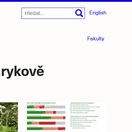
English
menu
Fakulty
sbaleno
arykově