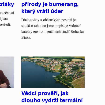
ptáky
přírody je bumerang,
který vrátí úder
olečnosti
i jsou
Dialog vědy a občanských postojů je
ostředí.
součástí toho, co jsme, popisuje vedoucí
katedry environmentálních studií Bohuslav
Binka.
Vědci prověří, jak
dlouho vydrží termální