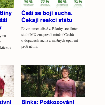
tliny
Češi se bojí sucha.
šší
Čekají reakci státu
y
Environmentalisté z Fakulty sociálních
studií MU zmapovali mínění Čechů
týmu
o dopadech sucha a možných opatření
y
proti němu.
aktickou
ivní
Binka: Poškozování