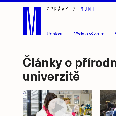
Přejít
na
hlavní
obsah
Události
Věda
a výzkum
Články o přírod
univerzitě