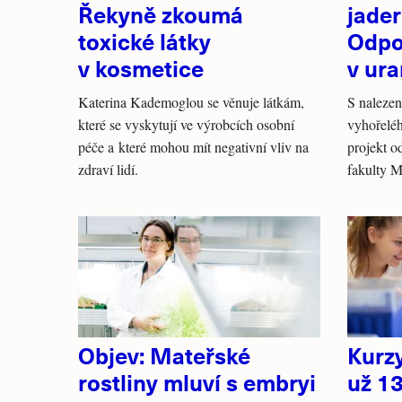
Řekyně zkoumá
jader
toxické látky
Odpo
v kosmetice
v ur
Katerina Kademoglou se věnuje látkám,
S nalezen
které se vyskytují ve výrobcích osobní
vyhořelé
péče a které mohou mít negativní vliv na
projekt o
zdraví lidí.
fakulty 
Objev: Mateřské
Kurz
rostliny mluví s embryi
už 13