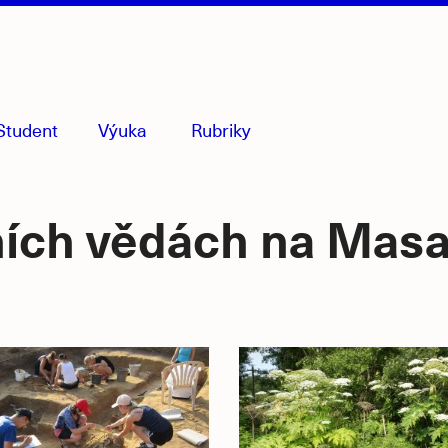
Student
Výuka
Rubriky
menu
sbaleno
ních vědách na Mas