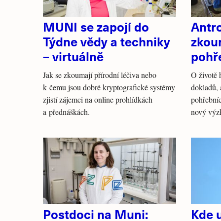
MUNI se zapojí do
Antr
Týdne vědy a techniky
zkou
– virtuálně
pohř
Jak se zkoumají přírodní léčiva nebo
O životě 
k čemu jsou dobré kryptografické systémy
dokladů, a
zjistí zájemci na online prohlídkách
pohřebníc
a přednáškách.
nový výz
Postdoci na Muni:
Kde 