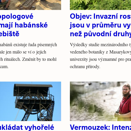
opologové
Objev: Invazní ros
mají habánské
jsou v průměru vy
ebiště
než původní druh
habánů existuje řada písemných
Výsledky studie mezinárodního 
le jen málo se ví o jejich
vedeného botaniky z Masarykov
h rituálech. Změnit by to mohl
univerzity jsou významné pro pr
kum.
ochranu přírody.
ukládat vyhořelé
Vermouzek: Intenz