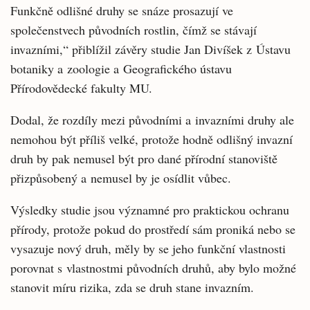
Funkčně odlišné druhy se snáze prosazují ve
společenstvech původních rostlin, čímž se stávají
invazními,“ přiblížil závěry studie Jan Divíšek z Ústavu
botaniky a zoologie a Geografického ústavu
Přírodovědecké fakulty MU.
Dodal, že rozdíly mezi původními a invazními druhy ale
nemohou být příliš velké, protože hodně odlišný invazní
druh by pak nemusel být pro dané přírodní stanoviště
přizpůsobený a nemusel by je osídlit vůbec.
Výsledky studie jsou významné pro praktickou ochranu
přírody, protože pokud do prostředí sám proniká nebo se
vysazuje nový druh, měly by se jeho funkční vlastnosti
porovnat s vlastnostmi původních druhů, aby bylo možné
stanovit míru rizika, zda se druh stane invazním.