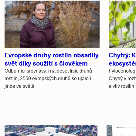
Související
články
Evropské druhy rostlin obsadily
Chytrý: 
svět díky soužití s člověkem
ekosysté
Odborníci srovnávali na deset tisíc druhů
Fytocenolog 
rostlin, 2550 evropských druhů se ujalo i
Chytrý v roz
jinde ve světě.
a vliv rostli
Hlavní
novinky