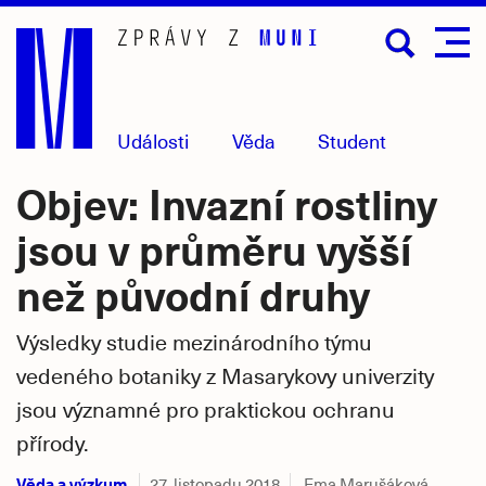
Přejít
na
hlavní
obsah
Události
Věda
Student
Objev: Invazní rostliny
jsou v průměru vyšší
než původní druhy
Výsledky studie mezinárodního týmu
vedeného botaniky z Masarykovy univerzity
jsou významné pro praktickou ochranu
přírody.
Věda a výzkum
27. listopadu 2018
Ema Marušáková