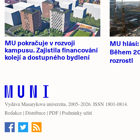
MU pokračuje v rozvoji
MU hlásí
kampusu. Zajistila financování
Během 20
kolejí a dostupného bydlení
rozrostl
Vydává
Masarykova univerzita
, 2005–2026. ISSN 1801-0814.
Redakce
|
Distribuce
|
PDF
|
Podmínky užití