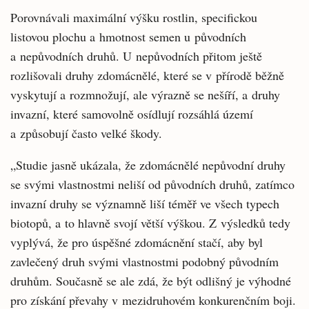
Porovnávali maximální výšku rostlin, specifickou
listovou plochu a hmotnost semen u původních
a nepůvodních druhů. U nepůvodních přitom ještě
rozlišovali druhy zdomácnělé, které se v přírodě běžně
vyskytují a rozmnožují, ale výrazně se nešíří, a druhy
invazní, které samovolně osídlují rozsáhlá území
a způsobují často velké škody.
„Studie jasně ukázala, že zdomácnělé nepůvodní druhy
se svými vlastnostmi neliší od původních druhů, zatímco
invazní druhy se významně liší téměř ve všech typech
biotopů, a to hlavně svojí větší výškou. Z výsledků tedy
vyplývá, že pro úspěšné zdomácnění stačí, aby byl
zavlečený druh svými vlastnostmi podobný původním
druhům. Současně se ale zdá, že být odlišný je výhodné
pro získání převahy v mezidruhovém konkurenčním boji.