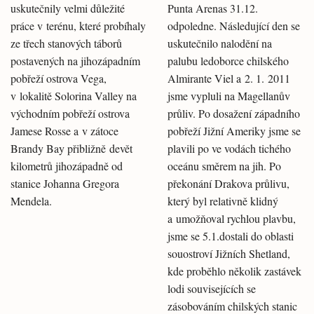
uskutečnily velmi důležité
Punta Arenas 31.12.
práce v terénu, které probíhaly
odpoledne. Následující den se
ze třech stanových táborů
uskutečnilo nalodění na
postavených na jihozápadním
palubu ledoborce chilského
pobřeží ostrova Vega,
Almirante Viel a 2. 1. 2011
v lokalitě Solorina Valley na
jsme vypluli na Magellanův
východním pobřeží ostrova
průliv. Po dosažení západního
Jamese Rosse a v zátoce
pobřeží Jižní Ameriky jsme se
Brandy Bay přibližně devět
plavili po ve vodách tichého
kilometrů jihozápadně od
oceánu směrem na jih. Po
stanice Johanna Gregora
překonání Drakova průlivu,
Mendela.
který byl relativně klidný
a umožňoval rychlou plavbu,
jsme se 5.1.dostali do oblasti
souostroví Jižních Shetland,
kde proběhlo několik zastávek
lodi souvisejících se
zásobováním chilských stanic