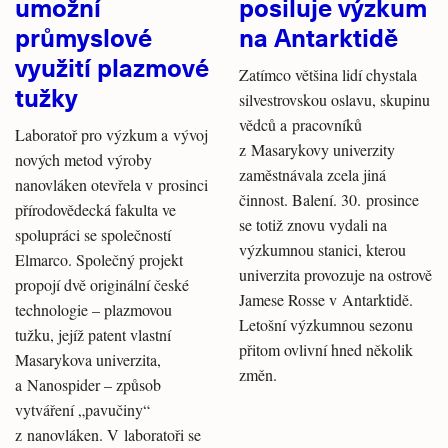
umožní
posiluje výzkum
průmyslové
na Antarktidě
využití plazmové
Zatímco většina lidí chystala
tužky
silvestrovskou oslavu, skupinu
vědců a pracovníků
Laboratoř pro výzkum a vývoj
z Masarykovy univerzity
nových metod výroby
zaměstnávala zcela jiná
nanovláken otevřela v prosinci
činnost. Balení. 30. prosince
přírodovědecká fakulta ve
se totiž znovu vydali na
spolupráci se společností
výzkumnou stanici, kterou
Elmarco. Společný projekt
univerzita provozuje na ostrově
propojí dvě originální české
Jamese Rosse v Antarktidě.
technologie – plazmovou
Letošní výzkumnou sezonu
tužku, jejíž patent vlastní
přitom ovlivní hned několik
Masarykova univerzita,
změn.
a Nanospider – způsob
vytváření „pavučiny“
z nanovláken. V laboratoři se