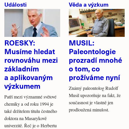
Události
Věda a výzkum
ROESKY:
MUSIL:
Musíme hledat
Paleontologie
rovnováhu mezi
prozradí mnohé
základním
o tom, co
a aplikovaným
prožíváme nyní
výzkumem
Známý paleontolog Rudolf
Musil upozorňuje na fakt, že
Patří mezi významné světové
současnost je vlastně jen
chemiky a od roku 1994 je
prodloužená minulost.
také držitelem titulu čestného
doktora na Masarykově
univerzitě. Řeč je o Herbertu