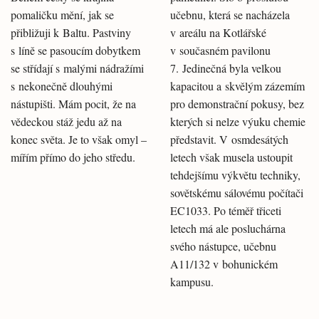
pomaličku mění, jak se
učebnu, která se nacházela
přibližuji k Baltu. Pastviny
v areálu na Kotlářské
s líně se pasoucím dobytkem
v současném pavilonu
se střídají s malými nádražími
7. Jedinečná byla velkou
s nekonečně dlouhými
kapacitou a skvělým zázemím
nástupišti. Mám pocit, že na
pro demonstrační pokusy, bez
vědeckou stáž jedu až na
kterých si nelze výuku chemie
konec světa. Je to však omyl –
představit. V osmdesátých
mířím přímo do jeho středu.
letech však musela ustoupit
tehdejšímu výkvětu techniky,
sovětskému sálovému počítači
EC1033. Po téměř třiceti
letech má ale posluchárna
svého nástupce, učebnu
A11/132 v bohunickém
kampusu.