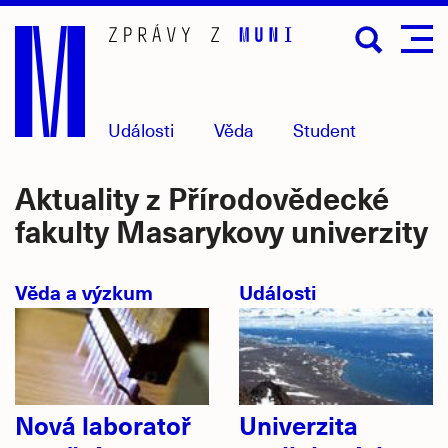
Přejít
na
hlavní
obsah
Události
Věda
Student
Aktuality z Přírodovědecké
fakulty Masarykovy univerzity
Věda a výzkum
Události
Nová laboratoř
Univerzita