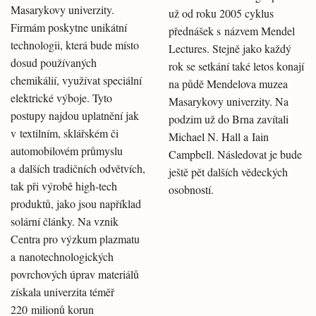
Masarykovy univerzity.
už od roku 2005 cyklus
Firmám poskytne unikátní
přednášek s názvem Mendel
technologii, která bude místo
Lectures. Stejně jako každý
dosud používaných
rok se setkání také letos konají
chemikálií, využívat speciální
na půdě Mendelova muzea
elektrické výboje. Tyto
Masarykovy univerzity. Na
postupy najdou uplatnění jak
podzim už do Brna zavítali
v textilním, sklářském či
Michael N. Hall a Iain
automobilovém průmyslu
Campbell. Následovat je bude
a dalších tradičních odvětvích,
ještě pět dalších vědeckých
tak při výrobě high-tech
osobností.
produktů, jako jsou například
solární články. Na vznik
Centra pro výzkum plazmatu
a nanotechnologických
povrchových úprav materiálů
získala univerzita téměř
220 milionů korun