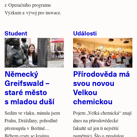
z Operačního programu
Výzkum a vývoj pro inovace.
Student
Události
Německý
Přírodověda má
Greifswald –
svou novou
staré město
Velkou
s mladou duší
chemickou
Sedím ve vlaku, minula jsem
Pojem „Velká chemická“ znají
Prahu, Drážďany, pohodlně
dnes na přírodovědecké
přestoupila v Berlíně…
fakultě už jen ti největší
Během cesty se krajina
pamětníci. Šlo o proslulou