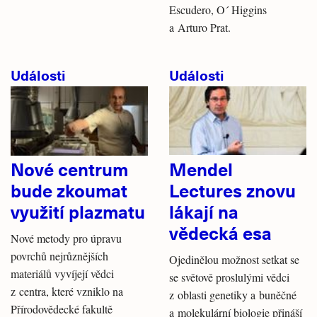
Escudero, O´ Higgins
a Arturo Prat.
Události
Události
Nové centrum
Mendel
bude zkoumat
Lectures znovu
využití plazmatu
lákají na
vědecká esa
Nové metody pro úpravu
povrchů nejrůznějších
Ojedinělou možnost setkat se
materiálů vyvíjejí vědci
se světově proslulými vědci
z centra, které vzniklo na
z oblasti genetiky a buněčné
Přírodovědecké fakultě
a molekulární biologie přináší