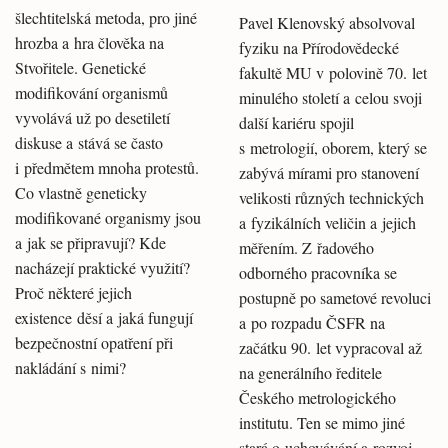
šlechtitelská metoda, pro jiné
Pavel Klenovský absolvoval
hrozba a hra člověka na
fyziku na Přírodovědecké
Stvořitele. Genetické
fakultě MU v polovině 70. let
modifikování organismů
minulého století a celou svoji
vyvolává už po desetiletí
další kariéru spojil
diskuse a stává se často
s metrologií, oborem, který se
i předmětem mnoha protestů.
zabývá mírami pro stanovení
Co vlastně geneticky
velikosti různých technických
modifikované organismy jsou
a fyzikálních veličin a jejich
a jak se připravují? Kde
měřením. Z řadového
nacházejí praktické využití?
odborného pracovníka se
Proč některé jejich
postupně po sametové revoluci
existence děsí a jaká fungují
a po rozpadu ČSFR na
bezpečnostní opatření při
začátku 90. let vypracoval až
nakládání s nimi?
na generálního ředitele
Českého metrologického
institutu. Ten se mimo jiné
stará o uchovávání a rozvoj