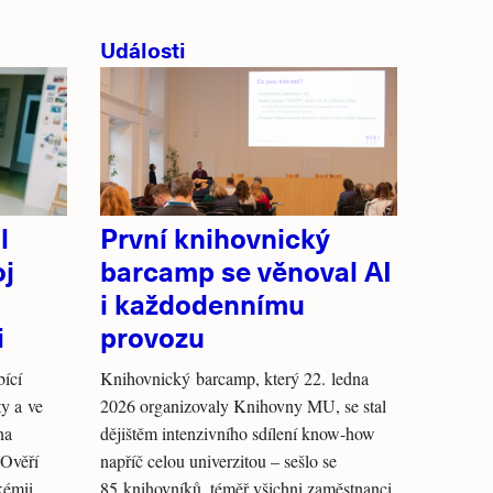
Události
l
První knihovnický
oj
barcamp se věnoval AI
i každodennímu
i
provozu
bící
Knihovnický barcamp, který 22. ledna
y a ve
2026 organizovaly Knihovny MU, se stal
na
dějištěm intenzivního sdílení know-how
 Ověří
napříč celou univerzitou – sešlo se
kémii.
85 knihovníků, téměř všichni zaměstnanci