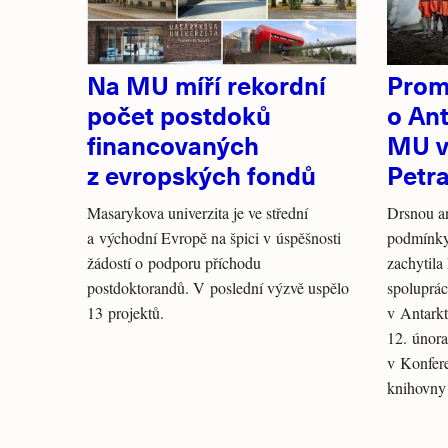
Na MU míří rekordní
Prom
počet postdoků
o Ant
financovaných
MU v
z evropských fondů
Petr
Masarykova univerzita je ve střední
Drsnou an
a východní Evropě na špici v úspěšnosti
podmínky,
žádostí o podporu příchodu
zachytila
postdoktorandů. V poslední výzvě uspělo
spoluprá
13 projektů.
v Antarkt
12. únor
v Konfer
knihovny