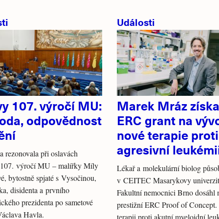
ti
Události
vy 107. výročí MU:
Marek Mráz získa
oda, odpovědnost
ERC grant na výv
ění
nové terapie proti
agresivní leukémi
 rezonovala při oslavách
 107. výročí MU – malířky Míly
Lékař a molekulární biolog půso
é, bytostně spjaté s Vysočinou,
v CEITEC Masarykovy univerzit
ka, disidenta a prvního
Fakultní nemocnici Brno dosáhl 
ického prezidenta po sametové
prestižní ERC Proof of Concept.
Václava Havla.
terapii proti akutní myeloidní leu