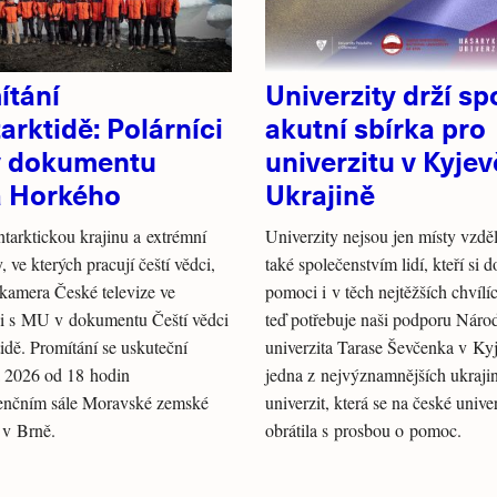
ítání
Univerzity drží sp
arktidě: Polárníci
akutní sbírka pro
 dokumentu
univerzitu v Kyjev
a Horkého
Ukrajině
tarktickou krajinu a extrémní
Univerzity nejsou jen místy vzděl
 ve kterých pracují čeští vědci,
také společenstvím lidí, kteří si 
 kamera České televize ve
pomoci i v těch nejtěžších chvílí
ci s MU v dokumentu Čeští vědci
teď potřebuje naši podporu Náro
idě. Promítání se uskuteční
univerzita Tarase Ševčenka v Ky
a 2026 od 18 hodin
jedna z nejvýznamnějších ukraji
enčním sále Moravské zemské
univerzit, která se na české unive
 v Brně.
obrátila s prosbou o pomoc.