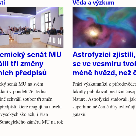
ti
Věda a výzkum
emický senát MU
Astrofyzici zjistili
lil tři změny
se ve vesmíru tvoř
ních předpisů
méně hvězd, než č
ký senát MU na svém
Práci výzkumníků z přírodověde
dání v pondělí 26. ledna
fakulty publikoval prestižní časop
ně schválil soubor tří změn
Nature. Astrofyzici studovali, jak
 předpisů, které reagují na novelu
superhmotné černé díry ovlivňují
vysokých školách, i Plán
galaxií.
 Strategického záměru MU na rok