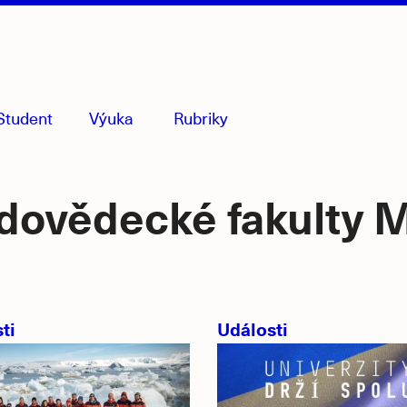
Student
Výuka
Rubriky
menu
sbaleno
rodovědecké fakulty
ti
Události