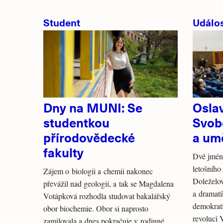
Student
Událos
Dny na MUNI: Se
Osla
studentkou
Svob
přírodovědecké
a um
fakulty
Dvě jména
letošního
Zájem o biologii a chemii nakonec
Doleželov
převážil nad geologií, a tak se Magdalena
a dramati
Votápková rozhodla studovat bakalářský
demokrat
obor biochemie. Obor si naprosto
revoluci 
zamilovala a dnes pokračuje v rodinné