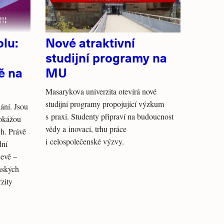
olu:
Nové atraktivní
studijní programy na
ě na
MU
Masarykova univerzita otevírá nové
studijní programy propojující výzkum
ání. Jsou
s praxí. Studenty připraví na budoucnost
dokážou
vědy a inovací, trhu práce
ch. Právě
i celospolečenské výzvy.
dní
jevě –
nských
rzity