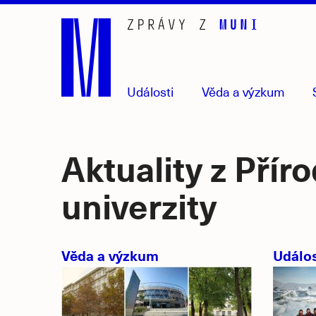
Přejít
na
hlavní
obsah
Události
Věda
a výzkum
Aktuality z Pří
univerzity
Věda a výzkum
Událos