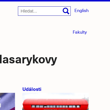
English
menu
Fakulty
sbaleno
 Masarykovy
Události