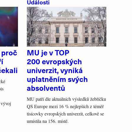
Události
, proč
MU je v TOP
í
200 evropských
ekali
univerzit, vyniká
uplatněním svých
cké
absolventů
is
MU patří dle aktuálních výsledků žebříčku
 vývoj
QS Europe mezi 16 % nejlepších z téměř
tisícovky evropských univerzit, celkově se
umístila na 156. místě.