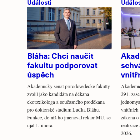
Události
Událos
Bláha: Chci naučit
Akad
fakultu podporovat
schvá
úspěch
vnitř
Akademický senát přírodovědecké fakulty
Akademic
zvolil jako kandidáta na děkana
291. zase
ekotoxikologa a současného proděkana
jednomysl
pro doktorské studium Luďka Bláhu.
vnitřních
Funkce, do níž ho jmenoval rektor MU, se
zákona o 
ujal 1. února.
realizace
2026.