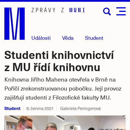
Přejít
na
hlavní
obsah
Události
Věda
Student
Studenti knihovnictví
z MU řídí knihovnu
Knihovna Jiřího Mahena otevřela v Brně na
Poříčí zrekonstruovanou pobočku. Její provoz
zajišťují studenti z Filozofické fakulty MU.
Student
8. června 2021
Gabriela Peringerová