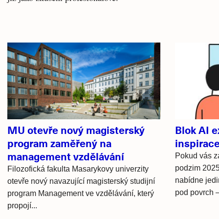
Související
články
MU otevře nový magisterský
Blok AI 
program zaměřený na
inspirac
management vzdělávání
Pokud vás za
podzim 2025 
Filozofická fakulta Masarykovy univerzity
nabídne jedi
otevře nový navazující magisterský studijní
pod povrch – 
program Management ve vzdělávání, který
propojí...