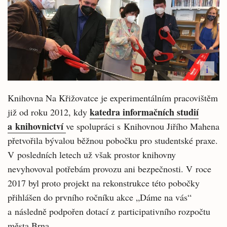
i
Knihovna Na Křižovatce je experimentálním pracovištěm
katedra informačních studií
již od roku 2012, kdy
a knihovnictví
ve spolupráci s Knihovnou Jiřího Mahena
přetvořila bývalou běžnou pobočku pro studentské praxe.
V posledních letech už však prostor knihovny
nevyhovoval potřebám provozu ani bezpečnosti. V roce
2017 byl proto projekt na rekonstrukce této pobočky
přihlášen do prvního ročníku akce „Dáme na vás“
a následně podpořen dotací z participativního rozpočtu
města Brna.