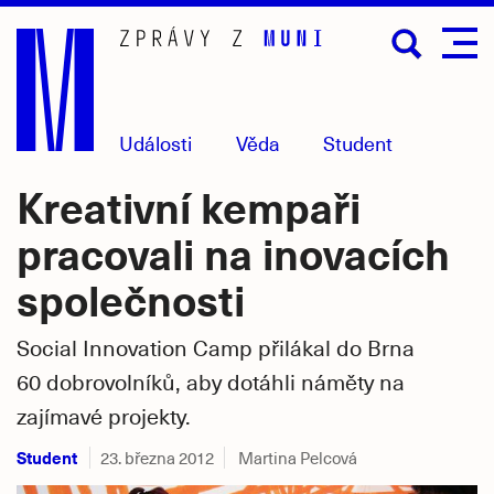
Přejít
na
hlavní
obsah
Události
Věda
Student
Kreativní kempaři
pracovali na inovacích
společnosti
Social Innovation Camp přilákal do Brna
60 dobrovolníků, aby dotáhli náměty na
zajímavé projekty.
Student
23. března 2012
Martina Pelcová