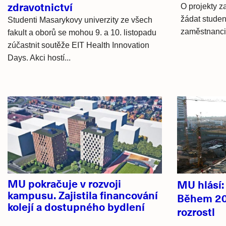
zdravotnictví
O projekty z
žádat studen
Studenti Masarykovy univerzity ze všech
zaměstnanci 
fakult a oborů se mohou 9. a 10. listopadu
zúčastnit soutěže EIT Health Innovation
Days. Akci hostí...
Hlavní
novinky
MU pokračuje v rozvoji
MU hlásí
kampusu. Zajistila financování
Během 20
kolejí a dostupného bydlení
rozrostl