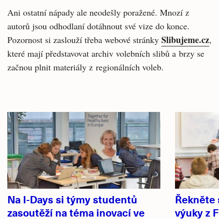
Ani ostatní nápady ale neodešly poražené. Mnozí z
autorů jsou odhodlaní dotáhnout své vize do konce.
Slibujeme.cz
Pozornost si zaslouží třeba webové stránky
,
které mají představovat archiv volebních slibů a brzy se
začnou plnit materiály z regionálních voleb.
Související
články
Na I-Days si týmy studentů
Řekněte s
zasoutěží na téma inovací ve
výuky z 