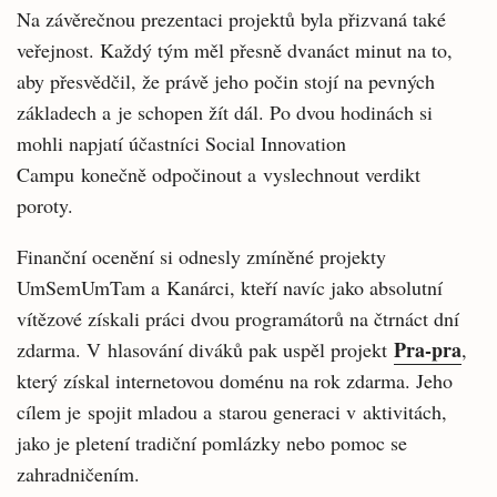
Na závěrečnou prezentaci projektů byla přizvaná také
veřejnost. Každý tým měl přesně dvanáct minut na to,
aby přesvědčil, že právě jeho počin stojí na pevných
základech a je schopen žít dál. Po dvou hodinách si
mohli napjatí účastníci Social Innovation
Campu konečně odpočinout a vyslechnout verdikt
poroty.
Finanční ocenění si odnesly zmíněné projekty
UmSemUmTam a Kanárci, kteří navíc jako absolutní
vítězové získali práci dvou programátorů na čtrnáct dní
Pra-pra
zdarma. V hlasování diváků pak uspěl projekt
,
který získal internetovou doménu na rok zdarma. Jeho
cílem je spojit mladou a starou generaci v aktivitách,
jako je pletení tradiční pomlázky nebo pomoc se
zahradničením.