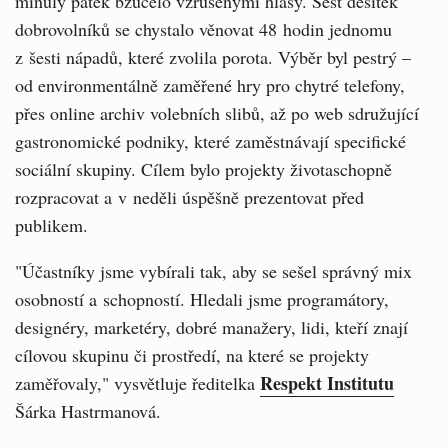
minulý pátek bzučelo vzrušenými hlasy. Šest desítek
dobrovolníků se chystalo věnovat 48 hodin jednomu
z šesti nápadů, které zvolila porota. Výběr byl pestrý –
od environmentálně zaměřené hry pro chytré telefony,
přes online archiv volebních slibů, až po web sdružující
gastronomické podniky, které zaměstnávají specifické
sociální skupiny. Cílem bylo projekty životaschopně
rozpracovat a v neděli úspěšně prezentovat před
publikem.
"Účastníky jsme vybírali tak, aby se sešel správný mix
osobností a schopností. Hledali jsme programátory,
designéry, marketéry, dobré manažery, lidi, kteří znají
cílovou skupinu či prostředí, na které se projekty
Respekt Institutu
zaměřovaly," vysvětluje ředitelka
Šárka Hastrmanová.