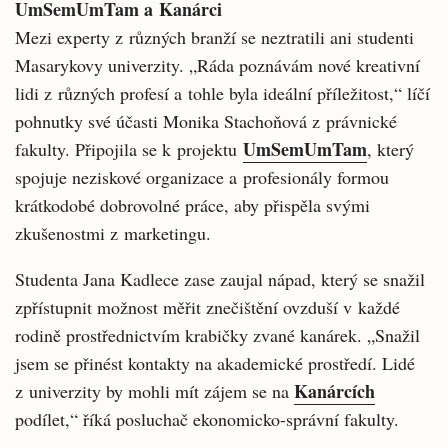
UmSemUmTam a Kanárci
Mezi experty z různých branží se neztratili ani studenti
Masarykovy univerzity. „Ráda poznávám nové kreativní
lidi z různých profesí a tohle byla ideální příležitost,“ líčí
pohnutky své účasti Monika Stachoňová z právnické
UmSemUmTam
fakulty. Připojila se k projektu
, který
spojuje neziskové organizace a profesionály formou
krátkodobé dobrovolné práce, aby přispěla svými
zkušenostmi z marketingu.
Studenta Jana Kadlece zase zaujal nápad, který se snažil
zpřístupnit možnost měřit znečištění ovzduší v každé
rodině prostřednictvím krabičky zvané kanárek. „Snažil
jsem se přinést kontakty na akademické prostředí. Lidé
Kanárcích
z univerzity by mohli mít zájem se na
podílet,“ říká posluchač ekonomicko-správní fakulty.