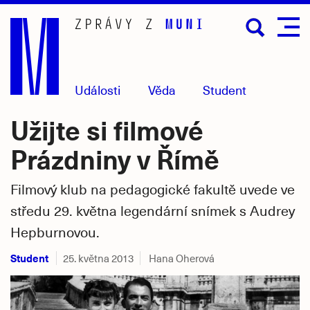
Přejít
na
hlavní
obsah
Události
Věda
Student
Užijte si filmové
Prázdniny v Římě
Filmový klub na pedagogické fakultě uvede ve
středu 29. května legendární snímek s Audrey
Hepburnovou.
Student
25. května 2013
Hana Oherová