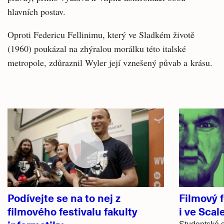
hlavních postav.
Oproti Federicu Fellinimu, který ve Sladkém životě
(1960) poukázal na zhýralou morálku této italské
metropole, zdůraznil Wyler její vznešený půvab a krásu.
Související
články
Podívejte se na to nej z
Filmový f
filmového festivalu fakulty
i ve Scal