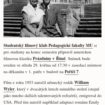
Studentský filmový klub Pedagogické fakulty MU
si
pro studenty na konec semestru připravil americkou
Prázdniny v Římě
filmovou klasiku
. Snímek bude
uveden ve středu 29. května od 17:30 v zasedací místnost
Poříčí 7
na děkanátu v 1. patře v budově na
.
William
Film z roku 1953 natočil německý rodák
Wyler
, který v dvacátých letech minulého století (stejně
jako mnoho dalších talentovaných režisérů), emigroval do
USA. Před tím natočil například adaptaci románu Emily