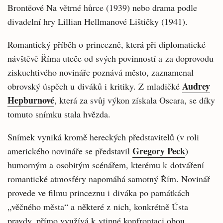
Brontëové Na větrné hůrce (1939) nebo drama podle
divadelní hry Lillian Hellmanové Lištičky (1941).
Romantický příběh o princezně, která při diplomatické
návštěvě Říma uteče od svých povinností a za doprovodu
ziskuchtivého novináře poznává město, zaznamenal
Audrey
obrovský úspěch u diváků i kritiky. Z mladičké
Hepburnové
, která za svůj výkon získala Oscara, se díky
tomuto snímku stala hvězda.
Snímek vyniká kromě hereckých představitelů (v roli
Gregory Peck
amerického novináře se představil
)
humorným a osobitým scénářem, kterému k dotváření
romantické atmosféry napomáhá samotný Řím. Novinář
provede ve filmu princeznu i diváka po památkách
„věčného města“ a některé z nich, konkrétně Ústa
pravdy, přímo využívá k vtipné konfrontaci obou