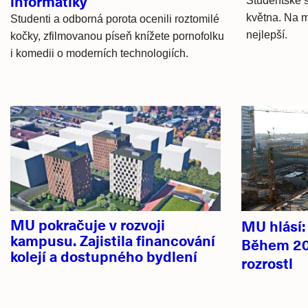
informatiky
Studentské s
května. Na m
Studenti a odborná porota ocenili roztomilé
nejlepší.
kočky, zfilmovanou píseň knížete pornofolku
i komedii o moderních technologiích.
Hlavní
novinky
MU pokračuje v rozvoji
MU hlásí
kampusu. Zajistila financování
Během 20
kolejí a dostupného bydlení
rozrostl