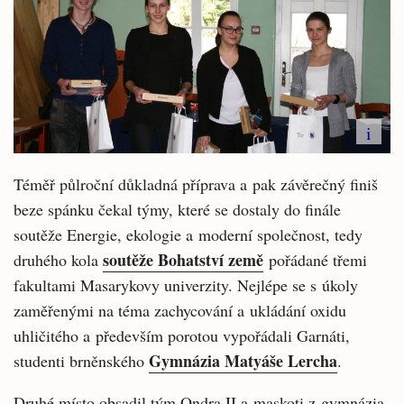
i
Téměř půlroční důkladná příprava a pak závěrečný finiš
beze spánku čekal týmy, které se dostaly do finále
soutěže Energie, ekologie a moderní společnost, tedy
soutěže Bohatství země
druhého kola
pořádané třemi
fakultami Masarykovy univerzity. Nejlépe se s úkoly
zaměřenými na téma zachycování a ukládání oxidu
uhličitého a především porotou vypořádali Garnáti,
Gymnázia Matyáše Lercha
studenti brněnského
.
Druhé místo obsadil tým Ondra II a maskoti z gymnázia