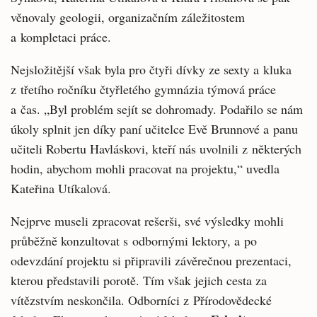
věnovaly geologii, organizačním záležitostem
a kompletaci práce.
Nejsložitější však byla pro čtyři dívky ze sexty a kluka
z třetího ročníku čtyřletého gymnázia týmová práce
a čas. „Byl problém sejít se dohromady. Podařilo se nám
úkoly splnit jen díky paní učitelce Evě Brunnové a panu
učiteli Robertu Havláskovi, kteří nás uvolnili z některých
hodin, abychom mohli pracovat na projektu,“ uvedla
Kateřina Utíkalová.
Nejprve museli zpracovat rešerši, své výsledky mohli
průběžně konzultovat s odbornými lektory, a po
odevzdání projektu si připravili závěrečnou prezentaci,
kterou představili porotě. Tím však jejich cesta za
vítězstvím neskončila. Odborníci z Přírodovědecké