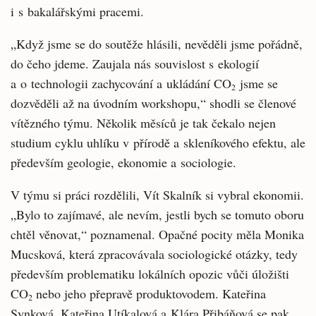
i s bakalářskými pracemi.
„Když jsme se do soutěže hlásili, nevěděli jsme pořádně,
do čeho jdeme. Zaujala nás souvislost s ekologií
a o technologii zachycování a ukládání CO
jsme se
2
dozvěděli až na úvodním workshopu,“ shodli se členové
vítězného týmu. Několik měsíců je tak čekalo nejen
studium cyklu uhlíku v přírodě a skleníkového efektu, ale
především geologie, ekonomie a sociologie.
V týmu si práci rozdělili, Vít Skalník si vybral ekonomii.
„Bylo to zajímavé, ale nevím, jestli bych se tomuto oboru
chtěl věnovat,“ poznamenal. Opačné pocity měla Monika
Mucsková, která zpracovávala sociologické otázky, tedy
především problematiku lokálních opozic vůči úložišti
CO
nebo jeho přepravě produktovodem. Kateřina
2
Synková, Kateřina Utíkalová a Klára Přibáňová se pak