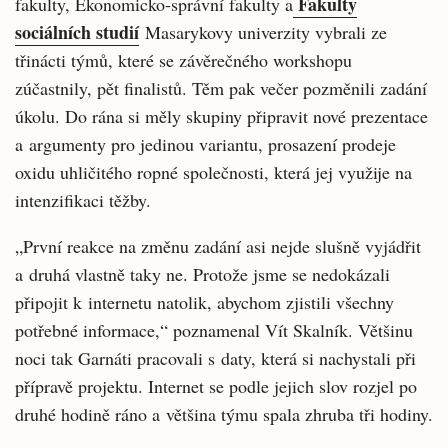
Fakulty
fakulty, Ekonomicko-správní fakulty a
sociálních studií
Masarykovy univerzity vybrali ze
třinácti týmů, které se závěrečného workshopu
zúčastnily, pět finalistů. Těm pak večer pozměnili zadání
úkolu. Do rána si měly skupiny připravit nové prezentace
a argumenty pro jedinou variantu, prosazení prodeje
oxidu uhličitého ropné společnosti, která jej využije na
intenzifikaci těžby.
„První reakce na změnu zadání asi nejde slušně vyjádřit
a druhá vlastně taky ne. Protože jsme se nedokázali
připojit k internetu natolik, abychom zjistili všechny
potřebné informace,“ poznamenal Vít Skalník. Většinu
noci tak Garnáti pracovali s daty, která si nachystali při
přípravě projektu. Internet se podle jejich slov rozjel po
druhé hodině ráno a většina týmu spala zhruba tři hodiny.