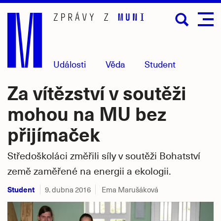
Přejít
na
hlavní
obsah
Události
Věda
Student
Za vítězství v soutěži
mohou na MU bez
přijímaček
Středoškoláci změřili síly v soutěži Bohatství
země zaměřené na energii a ekologii.
Student
9. dubna 2016
Ema Marušáková