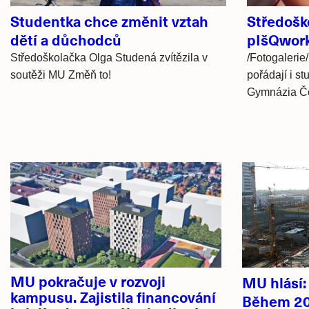
Studentka chce změnit vztah
Středošk
dětí a důchodců
pIšQwork
Středoškolačka Olga Studená zvítězila v
/Fotogalerie/
soutěži MU Změň to!
pořádají i st
Gymnázia Č
Hlavní
novinky
MU pokračuje v rozvoji
MU hlásí
kampusu. Zajistila financování
Během 20