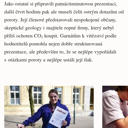
Jako ostatní si připravili patnáctiminutovou prezentaci,
další čtvrt hodinu pak ale museli čelit ostrým dotazům od
poroty. Její členové představovali nespokojené občany,
skeptické geology i majitele ropné firmy, který nebyl
příliš ochoten CO
koupit. Garnátům k vítězství podle
2
hodnotitelů pomohla nejen dobře strukturovaná
prezentace, ale především to, že se nejlépe vypořádali
s otázkami poroty a nejlépe ustáli její tlak.
Související
články