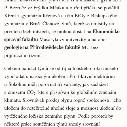
P. Bezruče ve Frýdku-Místku a o třetí příčku se podělili
Křeni z gymnázia Křenová a tým BiGy z Biskupského
gymnázia v Brně. Členové týmů, které se umístily na
Ekonomicko-
prvních třech místech, se mohou dostat na
správní fakultu
Masarykovy univerzity a na obor
geologie na Přírodovědecké fakultě
MU bez
přijímacího řízení.
Celkem patnáct týmů se od října loňského roku muselo
vypořádat s náročným úkolem. Pro fiktivní elektrárnu
u Sokolnic měli porovnat tři varianty, jak zacházet
s emisemi CO
, které přispívají ke globálním změnám
2
klimatu. Srovnávali prodej plynu ropné společnosti, jeho
uložení do netěžitelné uhelné sloje a možnost uložení do
vytěženého ložiska zemního plynu. Podle porotců by
některé práce soutěžních týmů snesly srovnání